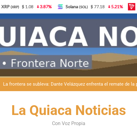
$ 77.18
5.21%
TRON
$ 0.327570
0.95%
Li
OL)
(TRX)
Dante Velázquez marchará contra la 
Fernando Rejal respaldó a Dante Velázquez en el Senado: “No qu
Día del Veterinario en La Quiaca: Zoonosis llevó
La frontera se subleva: Dante Velázquez enfrenta el remate de la p
Dante Velázquez marchará contra la 
Fernando Rejal respaldó a Dante Velázquez en el Senado: “No qu
La Quiaca Noticias
Día del Veterinario en La Quiaca: Zoonosis llevó
Con Voz Propia
La frontera se subleva: Dante Velázquez enfrenta el remate de la p