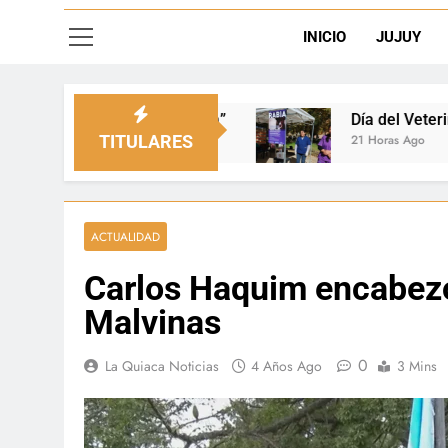
INICIO
JUJUY
Día del Veterinario en La Quiaca: Zoonosis llevó vacu
21 Horas Ago
TITULARES
ACTUALIDAD
Carlos Haquim encabezó 
Malvinas
0
La Quiaca Noticias
4 Años Ago
3 Mins