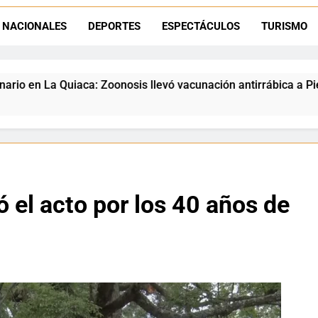
Dante Velázquez marchará contra la 
NACIONALES
DEPORTES
ESPECTÁCULOS
TURISMO
nación antirrábica a Piedra Negra
La frontera 
21 Horas Ago
el acto por los 40 años de