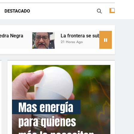
Ley de Tierras: “Patria sí, colonia no”
DESTACADO
se subleva: Dante Velázquez enfrenta el remate de la patria y 