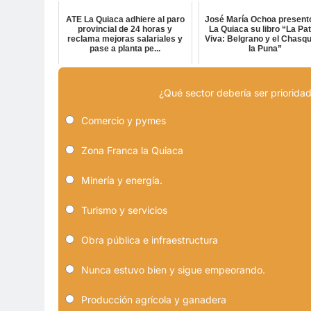
ATE La Quiaca adhiere al paro
José María Ochoa present
provincial de 24 horas y
La Quiaca su libro “La Pat
reclama mejoras salariales y
Viva: Belgrano y el Chasqu
pase a planta pe...
la Puna”
¿Qué sector debería ser prioridad
Comercio y pymes
Zona Franca la Quiaca
Minería y energía.
Turismo y servicios
Obra pública e infraestructura
Nunca estuvo bien y sigue empeorando.
Producción agrícola y ganadera