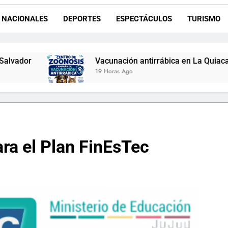
Retirados de Gendarmería en La Quiaca: realizarán una char
NACIONALES
DEPORTES
ESPECTÁCULOS
TURISMO
Semana del Abuelo en La Quiaca: música, baile y un encuentro car
Vacunación antirrábica en La Quiaca: el operativo llegará a
19 Horas Ago
ara el Plan FinEsTec