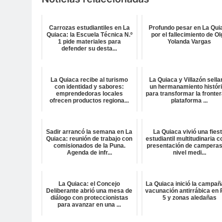
Carrozas estudiantiles en La
Profundo pesar en La Qui
Quiaca: la Escuela Técnica N.º
por el fallecimiento de O
1 pide materiales para
Yolanda Vargas
defender su desta...
La Quiaca recibe al turismo
La Quiaca y Villazón sella
con identidad y sabores:
un hermanamiento histór
emprendedoras locales
para transformar la fronter
ofrecen productos regiona...
plataforma ...
Sadir arrancó la semana en La
La Quiaca vivió una fies
Quiaca: reunión de trabajo con
estudiantil multitudinaria c
comisionados de la Puna.
presentación de camperas
Agenda de infr...
nivel medi...
La Quiaca: el Concejo
La Quiaca inició la campañ
Deliberante abrió una mesa de
vacunación antirrábica en 
diálogo con proteccionistas
5 y zonas aledañas
para avanzar en una ...