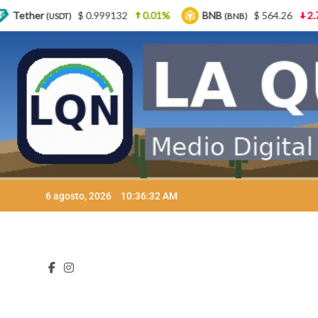
132
0.01%
BNB
$ 564.26
2.77%
USDC
(BNB)
(USDC)
Skip
6 agosto, 2026
10:36:33 AM
to
content