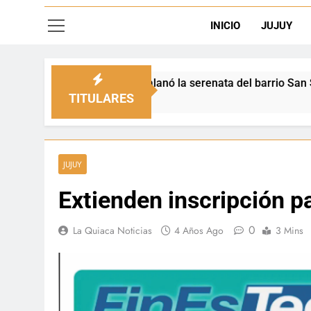
INICIO
JUJUY
l engalanó la serenata del barrio San Salvador
TITULARES
JUJUY
Extienden inscripción p
0
La Quiaca Noticias
4 Años Ago
3 Mins