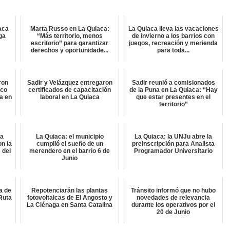
aca
Marta Russo en La Quiaca:
La Quiaca lleva las vacaciones
lga
“Más territorio, menos
de invierno a los barrios con
escritorio” para garantizar
juegos, recreación y merienda
derechos y oportunidade...
para toda...
ron
Sadir y Velázquez entregaron
Sadir reunió a comisionados
ico
certificados de capacitación
de la Puna en La Quiaca: “Hay
a en
laboral en La Quiaca
que estar presentes en el
territorio”
ta
La Quiaca: el municipio
La Quiaca: la UNJu abre la
on la
cumplió el sueño de un
preinscripción para Analista
 del
merendero en el barrio 6 de
Programador Universitario
Junio
a de
Repotenciarán las plantas
Tránsito informó que no hubo
Ruta
fotovoltaicas de El Angosto y
novedades de relevancia
La Ciénaga en Santa Catalina
durante los operativos por el
20 de Junio