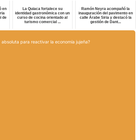
ó en
La Quiaca fortalece su
Ramón Neyra acompañó la
ria
identidad gastronómica con un
inauguración del pavimento en
i de
curso de cocina orientado al
calle Árabe Siria y destacó la
turismo comercial ...
gestión de Dant...
 absoluta para reactivar la economía jujeña?