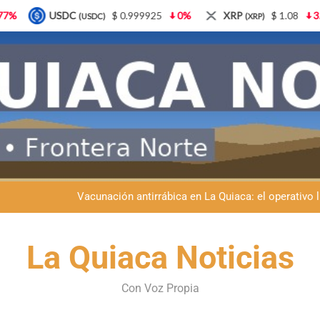
$ 0.999925
0%
XRP
$ 1.08
3.87%
Solana
$
(XRP)
(SOL)
Semana del Abuelo en La Quiaca: música, baile y un encuentro car
Fiestas patronales en La Quiaca: la Banda Municipal engala
Vacunación antirrábica en La Quiaca: el operativo 
Retirados de Gendarmería en La Quiaca: realizarán una char
Semana del Abuelo en La Quiaca: música, baile y un encuentro car
La Quiaca Noticias
Fiestas patronales en La Quiaca: la Banda Municipal engala
Con Voz Propia
Vacunación antirrábica en La Quiaca: el operativo 