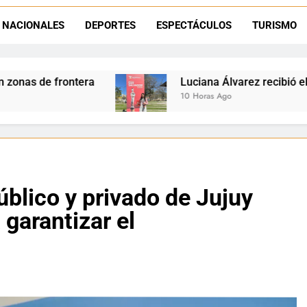
Día del Niño en La Quiaca: el municipio prepara una gran celebrac
NACIONALES
DEPORTES
ESPECTÁCULOS
TURISMO
Natación inclusiva en La Quiaca: Celia Zenteno destacó el crecimi
Luciana Álvarez recibió el Premio San Salvador: 
10 Horas Ago
público y privado de Jujuy
garantizar el