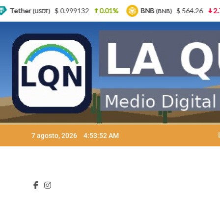
9132
0.01%
BNB
$ 564.26
2.77%
USDC
(BNB)
(USDC)
Skip
7 agosto, 2026
4:53:53 AM
to
content