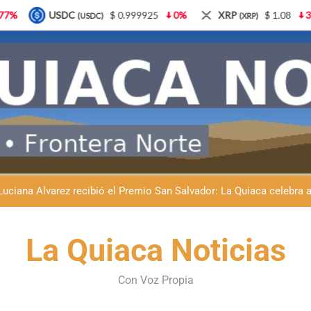
$ 0.999925
0%
XRP
$ 1.08
3.87%
Solana
(XRP)
(SOL)
Natación inclusiva en La Quiaca: Celia Zenteno destacó el crecimi
La Quiaca defendió la soberanía nacional: el municipio rechazó la
Luciana Álvarez recibió el Premio San Salvador: La Quiaca celebra 
Día del Niño en La Quiaca: el municipio prepara una gran celebrac
Natación inclusiva en La Quiaca: Celia Zenteno destacó el crecimi
La Quiaca Noticias
La Quiaca defendió la soberanía nacional: el municipio rechazó la
Con Voz Propia
Luciana Álvarez recibió el Premio San Salvador: La Quiaca celebra 