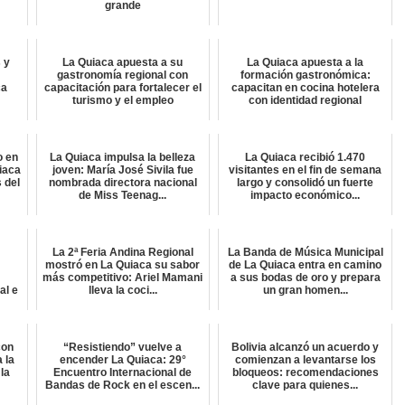
grande
 y
La Quiaca apuesta a su
La Quiaca apuesta a la
e
gastronomía regional con
formación gastronómica:
ca
capacitación para fortalecer el
capacitan en cocina hotelera
turismo y el empleo
con identidad regional
o en
La Quiaca impulsa la belleza
La Quiaca recibió 1.470
uiaca
joven: María José Sivila fue
visitantes en el fin de semana
s del
nombrada directora nacional
largo y consolidó un fuerte
de Miss Teenag...
impacto económico...
La 2ª Feria Andina Regional
La Banda de Música Municipal
n
mostró en La Quiaca su sabor
de La Quiaca entra en camino
más competitivo: Ariel Mamani
a sus bodas de oro y prepara
al e
lleva la coci...
un gran homen...
con
“Resistiendo” vuelve a
Bolivia alcanzó un acuerdo y
a la
encender La Quiaca: 29°
comienzan a levantarse los
 la
Encuentro Internacional de
bloqueos: recomendaciones
Bandas de Rock en el escen...
clave para quienes...