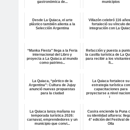
gastronómica de...
municipios
Desde La Quiaca, el arte
Villazón celebró 116 años
plástico también alienta a la
fortaleció su vínculo d
Selección Argentina
integración con La Quia
“Manka Fiesta” llega a la Feria
Refacción y puesta a punt
internacional del Libro y
la casilla turística de La Q
proyecta a La Quiaca al mundo
para recibir a los visitante
como patrimo...
fi...
La Quiaca, “pórtico de la
La Quiaca fortalece su
Argentina”: Cultura de Jujuy
estrategia turística co
anunció nuevas propuestas
capacitaciones para
para la ciudad
proyectarse a nivel nacion
i...
La Quiaca lanza mañana su
Casira enciende la Puna 
temporada turística 2026:
su identidad alfarera: lleg
carnaval, emprendedores y un
4° edición del Festival de
municipio que convi...
Olla