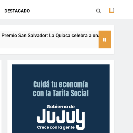
ión con juegos, espectáculos y regalos
DESTACADO
ento deportivo y el valor de aprender a
desenvolverse en el agua
La Quiaca celebra a una referente nacional del taekwondo