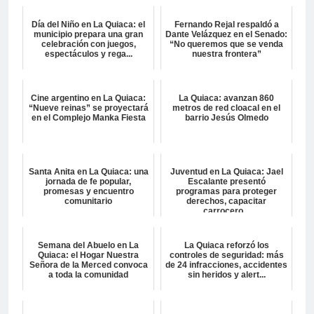
Día del Niño en La Quiaca: el
Fernando Rejal respaldó a
municipio prepara una gran
Dante Velázquez en el Senado:
celebración con juegos,
“No queremos que se venda
espectáculos y rega...
nuestra frontera”
Cine argentino en La Quiaca:
La Quiaca: avanzan 860
“Nueve reinas” se proyectará
metros de red cloacal en el
en el Complejo Manka Fiesta
barrio Jesús Olmedo
Santa Anita en La Quiaca: una
Juventud en La Quiaca: Jael
jornada de fe popular,
Escalante presentó
promesas y encuentro
programas para proteger
comunitario
derechos, capacitar
carrocero...
Semana del Abuelo en La
La Quiaca reforzó los
Quiaca: el Hogar Nuestra
controles de seguridad: más
Señora de la Merced convoca
de 24 infracciones, accidentes
a toda la comunidad
sin heridos y alert...