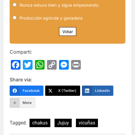
Nunca estuvo bien y sigue empeorando.
Producción agrícola y ganadera
Votar
Compartí:
Facebook
Twitter
WhatsApp
Copy
Messenger
Print
Link
Share via:
Facebook
X (Twitter)
LinkedIn
More
Tagged:
chakus
Jujuy
vicuñas