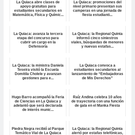
La Quiaca abre clases de
La Quiaca: promociones del
apoyo gratuitas para
nivel primario presentan sus
estudiantes secundarios en
camperas en una jornada de
Matemática, Física y Químic...
fiesta estudianti...
La Quiaca: avanza la tercera
La Quiaca: la Regional Quinta
etapa del concurso para
informó cinco siniestros
cubrir un cargo en la
viales, búsquedas de menores
Defensoría
y nuevas estafas...
La Quiaca: la ministra Daniela
La Quiaca convoca a
Teseira visitó la Escuela
estudiantes secundarios al
Domitila Cholele y avanzan
lanzamiento de “Embajadoras
gestiones para e...
de Mis Derechos”
Hugo Barro acompañó la Feria
Raíz Andina celebra 10 años
de Ciencias en La Quiaca y
de trayectoria con una función
adelantó que será declarada
de gala en el Manka Fiesta
de interés munic...
Piedra Negra recibió al Parque
La Quiaca: la Regional Quinta
Temático Vial de La Quiaca
alertó por estafas telefónicas,