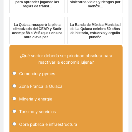
para aprender jugando las
siniestros viales y riesgos por
reglas de tránsi...
monóxi...
La Quiaca recuperó la pileta
La Banda de Música Municipal
climatizada del CEAR y Sadir
de La Quiaca celebra 50 años
acompañó a Velázquez en una
de historia, esfuerzo y orgullo
obra clave par...
puneño
¿Qué sector debería ser prioridad absoluta para
reactivar la economía jujeña?
Comercio y pymes
Zona Franca la Quiaca
Minería y energía.
Turismo y servicios
Obra pública e infraestructura