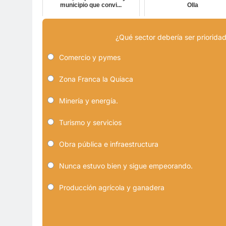
municipio que convi...
Olla
¿Qué sector debería ser prioridad
Comercio y pymes
Zona Franca la Quiaca
Minería y energía.
Turismo y servicios
Obra pública e infraestructura
Nunca estuvo bien y sigue empeorando.
Producción agrícola y ganadera