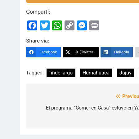
Compartí:
Facebook
Twitter
WhatsApp
Copy
Messenge
Print
Link
Share via:
Facebook
X (Twitter)
LinkedIn
Tagged:
finde largo
Humahuaca
Jujuy
Previou
Navegación
de
El programa “Comer en Casa” estuvo en Ya
entradas