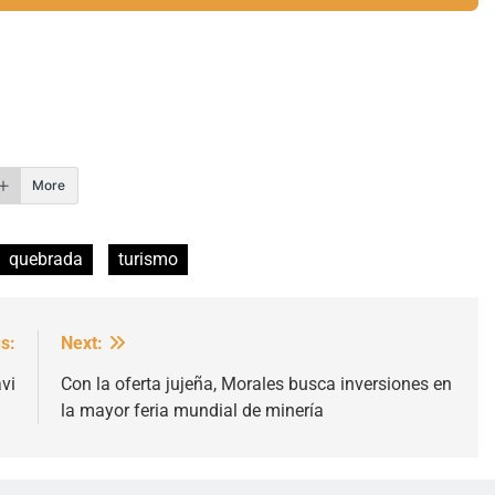
r
More
quebrada
turismo
s:
Next:
vi
Con la oferta jujeña, Morales busca inversiones en
la mayor feria mundial de minería