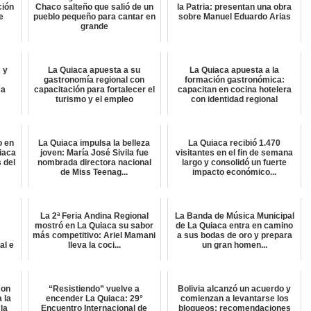
ción
Chaco salteño que salió de un
la Patria: presentan una obra
e
pueblo pequeño para cantar en
sobre Manuel Eduardo Arias
grande
 y
La Quiaca apuesta a su
La Quiaca apuesta a la
e
gastronomía regional con
formación gastronómica:
ca
capacitación para fortalecer el
capacitan en cocina hotelera
turismo y el empleo
con identidad regional
o en
La Quiaca impulsa la belleza
La Quiaca recibió 1.470
uiaca
joven: María José Sivila fue
visitantes en el fin de semana
s del
nombrada directora nacional
largo y consolidó un fuerte
de Miss Teenag...
impacto económico...
La 2ª Feria Andina Regional
La Banda de Música Municipal
n
mostró en La Quiaca su sabor
de La Quiaca entra en camino
más competitivo: Ariel Mamani
a sus bodas de oro y prepara
al e
lleva la coci...
un gran homen...
con
“Resistiendo” vuelve a
Bolivia alcanzó un acuerdo y
a la
encender La Quiaca: 29°
comienzan a levantarse los
 la
Encuentro Internacional de
bloqueos: recomendaciones