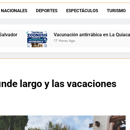
Retirados de Gendarmería en La Quiaca: realizarán una char
NACIONALES
DEPORTES
ESPECTÁCULOS
TURISMO
Semana del Abuelo en La Quiaca: música, baile y un encuentro car
Vacunación antirrábica en La Quiaca: el operativo llegará a l
17 Horas Ago
finde largo y las vacaciones