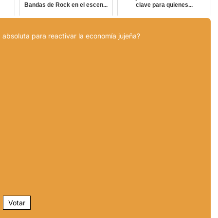
Bandas de Rock en el escen...
clave para quienes...
 absoluta para reactivar la economía jujeña?
Votar