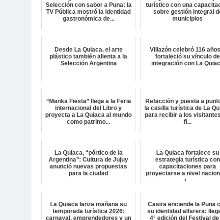
Selección con sabor a Puna: la
turístico con una capacita
TV Pública mostró la identidad
sobre gestión integral d
gastronómica de...
municipios
Desde La Quiaca, el arte
Villazón celebró 116 años
plástico también alienta a la
fortaleció su vínculo d
Selección Argentina
integración con La Quia
“Manka Fiesta” llega a la Feria
Refacción y puesta a punt
internacional del Libro y
la casilla turística de La Q
proyecta a La Quiaca al mundo
para recibir a los visitante
como patrimo...
fi...
La Quiaca, “pórtico de la
La Quiaca fortalece su
Argentina”: Cultura de Jujuy
estrategia turística co
anunció nuevas propuestas
capacitaciones para
para la ciudad
proyectarse a nivel nacion
i...
La Quiaca lanza mañana su
Casira enciende la Puna 
temporada turística 2026:
su identidad alfarera: lleg
carnaval, emprendedores y un
4° edición del Festival de