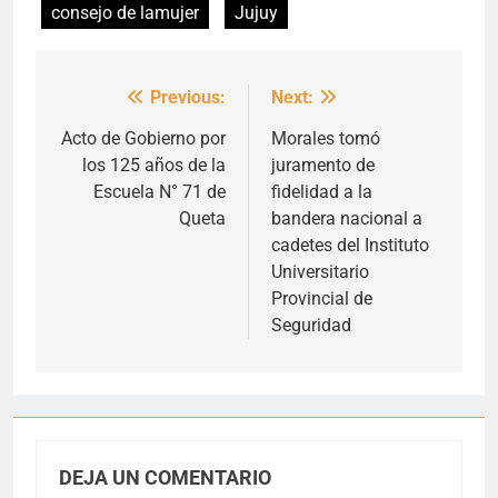
consejo de lamujer
Jujuy
Previous:
Next:
Navegación
de
Acto de Gobierno por
Morales tomó
los 125 años de la
juramento de
entradas
Escuela N° 71 de
fidelidad a la
Queta
bandera nacional a
cadetes del Instituto
Universitario
Provincial de
Seguridad
DEJA UN COMENTARIO