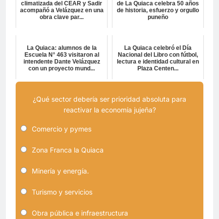
climatizada del CEAR y Sadir
de La Quiaca celebra 50 años
acompañó a Velázquez en una
de historia, esfuerzo y orgullo
obra clave par...
puneño
La Quiaca: alumnos de la
La Quiaca celebró el Día
Escuela N° 463 visitaron al
Nacional del Libro con fútbol,
intendente Dante Velázquez
lectura e identidad cultural en
con un proyecto mund...
Plaza Centen...
¿Qué sector debería ser prioridad absoluta para
reactivar la economía jujeña?
Comercio y pymes
Zona Franca la Quiaca
Minería y energía.
Turismo y servicios
Obra pública e infraestructura