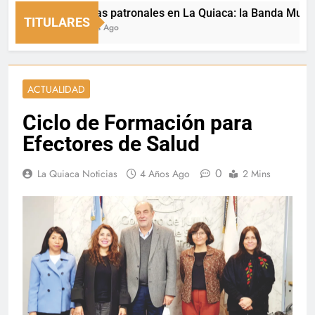
Fiestas patronales en La Quiaca: la Banda Municipal 
TITULARES
8 Horas Ago
ACTUALIDAD
Ciclo de Formación para
Efectores de Salud
0
La Quiaca Noticias
4 Años Ago
2 Mins