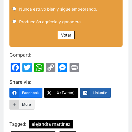
Nunca estuvo bien y sigue empeorando.
Producción agrícola y ganadera
Votar
Compartí:
Facebook
Twitter
WhatsApp
Copy
Messenger
Print
Link
Share via:
Facebook
X (Twitter)
LinkedIn
More
Tagged:
alejandra martinez