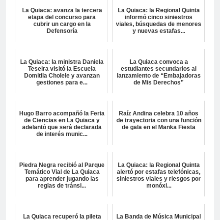
La Quiaca: avanza la tercera
La Quiaca: la Regional Quinta
etapa del concurso para
informó cinco siniestros
cubrir un cargo en la
viales, búsquedas de menores
Defensoría
y nuevas estafas...
La Quiaca: la ministra Daniela
La Quiaca convoca a
Teseira visitó la Escuela
estudiantes secundarios al
Domitila Cholele y avanzan
lanzamiento de “Embajadoras
gestiones para e...
de Mis Derechos”
Hugo Barro acompañó la Feria
Raíz Andina celebra 10 años
de Ciencias en La Quiaca y
de trayectoria con una función
adelantó que será declarada
de gala en el Manka Fiesta
de interés munic...
Piedra Negra recibió al Parque
La Quiaca: la Regional Quinta
Temático Vial de La Quiaca
alertó por estafas telefónicas,
para aprender jugando las
siniestros viales y riesgos por
reglas de tránsi...
monóxi...
La Quiaca recuperó la pileta
La Banda de Música Municipal