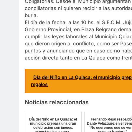
Obligatorias. Desde el Municipio argumentan 
conciliatorias ni quieren recibir a las autori
burla.
El día de la fecha, a las 10 hs. el S.E.O.M. Ju
Gobierno Provincial, en Plaza Belgrano dema
cumplir las leyes laborales al Municipio Q
que dieron origen al conflicto, como ser Pas
puntos y anunciando que en caso de no habe
acción directa tanto en La Quiaca como frent
Día del Niño en La Quiaca: el municipio pre
regalos
Noticias relaccionadas
Día del Niño en La Quiaca: el
Fernando Rejal respaldó
municipio prepara una gran
Dante Velázquez en el Sen
celebración con juegos,
“No queremos que se ve
espectáculos y rega...
nuestra frontera”