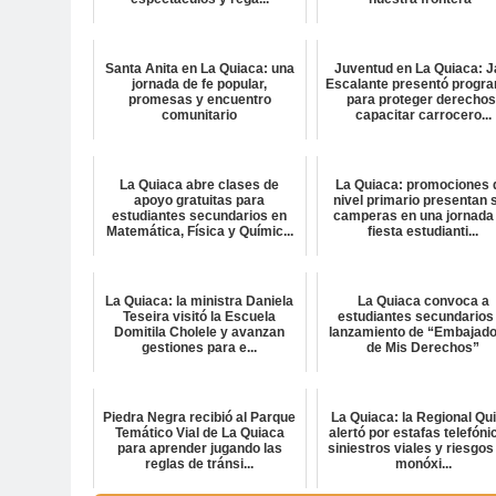
Santa Anita en La Quiaca: una
Juventud en La Quiaca: J
jornada de fe popular,
Escalante presentó progr
promesas y encuentro
para proteger derechos
comunitario
capacitar carrocero...
La Quiaca abre clases de
La Quiaca: promociones 
apoyo gratuitas para
nivel primario presentan 
estudiantes secundarios en
camperas en una jornada
Matemática, Física y Químic...
fiesta estudianti...
La Quiaca: la ministra Daniela
La Quiaca convoca a
Teseira visitó la Escuela
estudiantes secundarios 
Domitila Cholele y avanzan
lanzamiento de “Embajad
gestiones para e...
de Mis Derechos”
Piedra Negra recibió al Parque
La Quiaca: la Regional Qu
Temático Vial de La Quiaca
alertó por estafas telefóni
para aprender jugando las
siniestros viales y riesgos
reglas de tránsi...
monóxi...