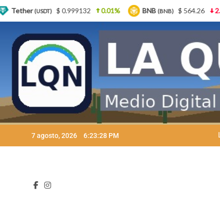
.999132
0.01%
BNB
$ 564.26
2.77%
USDC
(BNB)
(US
Skip
7 agosto, 2026
6:23:29 PM
to
content