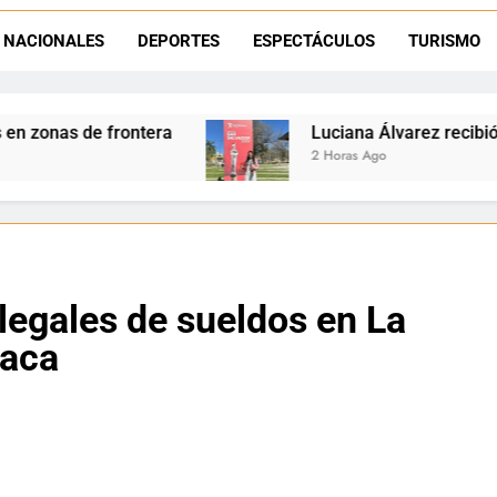
Luciana Álvarez recibió el Premio San Salvador: La Quiaca celebra 
NACIONALES
DEPORTES
ESPECTÁCULOS
TURISMO
Día del Niño en La Quiaca: el municipio prepara una gran celebrac
Natación inclusiva en La Quiaca: Celia Zenteno destacó el crecimi
a
Luciana Álvarez recibió el Premio San Salva
2 Horas Ago
legales de sueldos en La
iaca