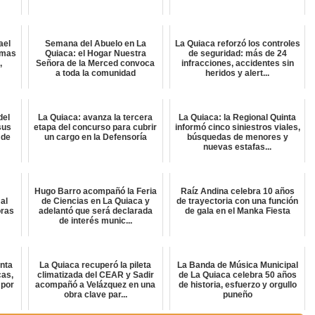
ael
Semana del Abuelo en La
La Quiaca reforzó los controles
amas
Quiaca: el Hogar Nuestra
de seguridad: más de 24
,
Señora de la Merced convoca
infracciones, accidentes sin
a toda la comunidad
heridos y alert...
del
La Quiaca: avanza la tercera
La Quiaca: la Regional Quinta
sus
etapa del concurso para cubrir
informó cinco siniestros viales,
 de
un cargo en la Defensoría
búsquedas de menores y
nuevas estafas...
Hugo Barro acompañó la Feria
Raíz Andina celebra 10 años
al
de Ciencias en La Quiaca y
de trayectoria con una función
oras
adelantó que será declarada
de gala en el Manka Fiesta
de interés munic...
inta
La Quiaca recuperó la pileta
La Banda de Música Municipal
cas,
climatizada del CEAR y Sadir
de La Quiaca celebra 50 años
 por
acompañó a Velázquez en una
de historia, esfuerzo y orgullo
obra clave par...
puneño