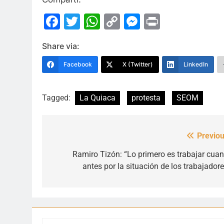
Facebook
Twitter
WhatsApp
Copy
Messenge
Print
Link
Share via:
Facebook
X (Twitter)
LinkedIn
Tagged:
La Quiaca
protesta
SEOM
Previou
Navegación
de
Ramiro Tizón: “Lo primero es trabajar cuan
antes por la situación de los trabajadore
entradas