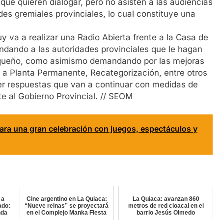
que quieren dialogar, pero no asisten a las audiencias
dades gremiales provinciales, lo cual constituye una
juy va a realizar una Radio Abierta frente a la Casa de
ndando a las autoridades provinciales que le hagan
uiaqueño, como asimismo demandando por las mejoras
e a Planta Permanente, Recategorización, entre otros
r respuestas que van a continuar con medidas de
e al Gobierno Provincial. // SEOM
para una gran celebración con juegos, espectáculos y
 a
Cine argentino en La Quiaca:
La Quiaca: avanzan 860
ado:
“Nueve reinas” se proyectará
metros de red cloacal en el
nda
en el Complejo Manka Fiesta
barrio Jesús Olmedo