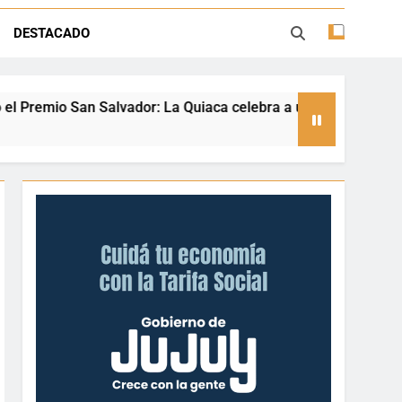
a una referente nacional del taekwondo
DESTACADO
ión con juegos, espectáculos y regalos
ento deportivo y el valor de aprender a
desenvolverse en el agua
dor: La Quiaca celebra a una referente nacional del taekwondo