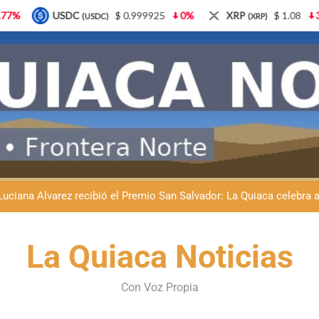
$ 0.999925
0%
XRP
$ 1.08
3.87%
Solana
DC)
(XRP)
(S
Natación inclusiva en La Quiaca: Celia Zenteno destacó el crecimi
La Quiaca defendió la soberanía nacional: el municipio rechazó la
Luciana Álvarez recibió el Premio San Salvador: La Quiaca celebra 
Día del Niño en La Quiaca: el municipio prepara una gran celebrac
La Quiaca Noticias
Natación inclusiva en La Quiaca: Celia Zenteno destacó el crecimi
Con Voz Propia
La Quiaca defendió la soberanía nacional: el municipio rechazó la