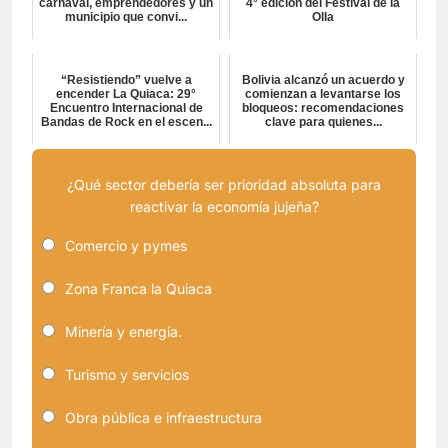
carnaval, emprendedores y un
4° edición del Festival de la
municipio que convi...
Olla
“Resistiendo” vuelve a
Bolivia alcanzó un acuerdo y
encender La Quiaca: 29°
comienzan a levantarse los
Encuentro Internacional de
bloqueos: recomendaciones
Bandas de Rock en el escen...
clave para quienes...
¿Qué sector debería ser prioridad absoluta para
reactivar la economía jujeña?
Comercio y pymes
Zona Franca la Quiaca
Minería y energía.
Turismo y servicios
Obra pública e infraestructura