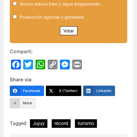
Nunca estuvo bien y sigue empeorando.
Producción agrícola y ganadera
Votar
Compartí:
Facebook
Twitter
WhatsApp
Copy
Messenger
Print
Link
Share via:
Facebook
X (Twitter)
LinkedIn
More
Tagged:
Jujuy
récord
turismo