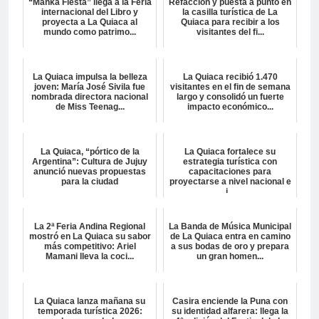
“Manka Fiesta” llega a la Feria
Refacción y puesta a punto en
internacional del Libro y
la casilla turística de La
proyecta a La Quiaca al
Quiaca para recibir a los
mundo como patrimo...
visitantes del fi...
La Quiaca impulsa la belleza
La Quiaca recibió 1.470
joven: María José Sivila fue
visitantes en el fin de semana
nombrada directora nacional
largo y consolidó un fuerte
de Miss Teenag...
impacto económico...
La Quiaca, “pórtico de la
La Quiaca fortalece su
Argentina”: Cultura de Jujuy
estrategia turística con
anunció nuevas propuestas
capacitaciones para
para la ciudad
proyectarse a nivel nacional e
i...
La 2ª Feria Andina Regional
La Banda de Música Municipal
mostró en La Quiaca su sabor
de La Quiaca entra en camino
más competitivo: Ariel
a sus bodas de oro y prepara
Mamani lleva la coci...
un gran homen...
La Quiaca lanza mañana su
Casira enciende la Puna con
temporada turística 2026:
su identidad alfarera: llega la