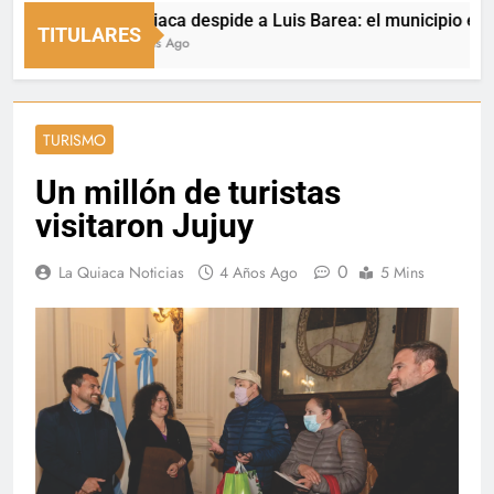
La Quiaca despide a Luis Barea: el municipio expresó s
TITULARES
14 Horas Ago
TURISMO
Un millón de turistas
visitaron Jujuy
0
La Quiaca Noticias
4 Años Ago
5 Mins