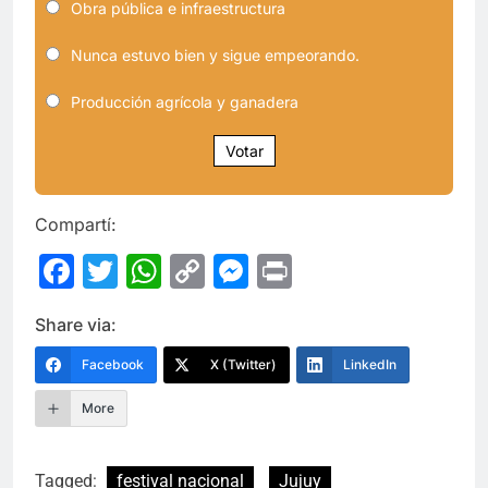
Obra pública e infraestructura
Nunca estuvo bien y sigue empeorando.
Producción agrícola y ganadera
Votar
Compartí:
Facebook
Twitter
WhatsApp
Copy
Messenger
Print
Link
Share via:
Facebook
X (Twitter)
LinkedIn
More
Tagged:
festival nacional
Jujuy