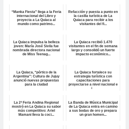
“Manka Fiesta” llega a la Feria
Refacción y puesta a punto en
internacional del Libro y
la casilla turística de La
proyecta a La Quiaca al
Quiaca para recibir a los
mundo como patrimo...
visitantes del fi...
La Quiaca impulsa la belleza
La Quiaca recibió 1.470
joven: María José Sivila fue
visitantes en el fin de semana
nombrada directora nacional
largo y consolidó un fuerte
de Miss Teenag...
impacto económico...
La Quiaca, “pórtico de la
La Quiaca fortalece su
Argentina”: Cultura de Jujuy
estrategia turística con
anunció nuevas propuestas
capacitaciones para
para la ciudad
proyectarse a nivel nacional e
i...
La 2ª Feria Andina Regional
La Banda de Música Municipal
mostró en La Quiaca su sabor
de La Quiaca entra en camino
más competitivo: Ariel
a sus bodas de oro y prepara
Mamani lleva la coci...
un gran homen...