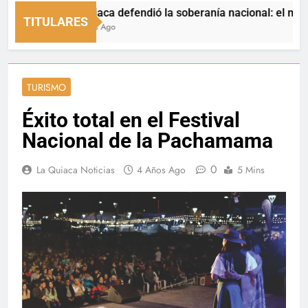
La Quiaca defendió la soberanía nacional: el municipio r
TITULARES
11 Horas Ago
TURISMO
Éxito total en el Festival
Nacional de la Pachamama
0
La Quiaca Noticias
4 Años Ago
5 Mins