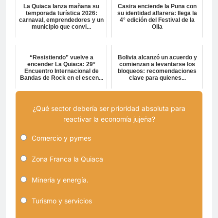
La Quiaca lanza mañana su
Casira enciende la Puna con
temporada turística 2026:
su identidad alfarera: llega la
carnaval, emprendedores y un
4° edición del Festival de la
municipio que convi...
Olla
“Resistiendo” vuelve a
Bolivia alcanzó un acuerdo y
encender La Quiaca: 29°
comienzan a levantarse los
Encuentro Internacional de
bloqueos: recomendaciones
Bandas de Rock en el escen...
clave para quienes...
¿Qué sector debería ser prioridad absoluta para
reactivar la economía jujeña?
Comercio y pymes
Zona Franca la Quiaca
Minería y energía.
Turismo y servicios