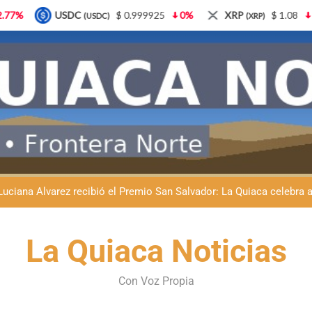
$ 0.999925
0%
XRP
$ 1.08
3.87%
Solana
(XRP)
(SOL)
Natación inclusiva en La Quiaca: Celia Zenteno destacó el crecimi
La Quiaca defendió la soberanía nacional: el municipio rechazó la
Luciana Álvarez recibió el Premio San Salvador: La Quiaca celebra 
Día del Niño en La Quiaca: el municipio prepara una gran celebrac
La Quiaca Noticias
Natación inclusiva en La Quiaca: Celia Zenteno destacó el crecimi
La Quiaca defendió la soberanía nacional: el municipio rechazó la
Con Voz Propia
Luciana Álvarez recibió el Premio San Salvador: La Quiaca celebra 