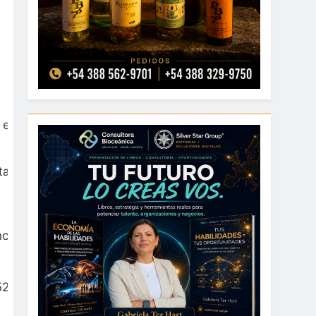
equipos y la logística.
ales, bomberos, defensa civil, seguridad vial,
cias y maquinaria pesada. Dos helicópteros y
520. Esa es la zona donde se está dando