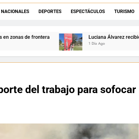
Día del Niño en La Quiaca: el municipio prepara una gran celebrac
NACIONALES
DEPORTES
ESPECTÁCULOS
TURISMO
Natación inclusiva en La Quiaca: Celia Zenteno destacó el crecimi
Luciana Álvarez recibió el Premio San Salvador
1 Día Ago
porte del trabajo para sofocar