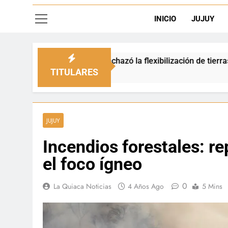
INICIO
JUJUY
io rechazó la flexibilización de tierras en zonas de frontera
TITULARES
JUJUY
Incendios forestales: re
el foco ígneo
0
La Quiaca Noticias
4 Años Ago
5 Mins