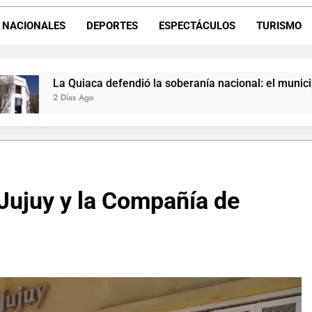
Luciana Álvarez recibió el Premio San Salvador: La Quiaca celebra 
NACIONALES
DEPORTES
ESPECTÁCULOS
TURISMO
Día del Niño en La Quiaca: el municipio prepara una gran celebrac
ó la soberanía nacional: el municipio rechazó la flexibilizació
 Jujuy y la Compañía de