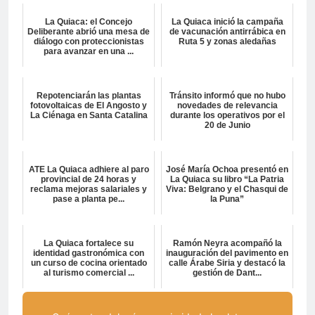
La Quiaca: el Concejo
La Quiaca inició la campaña
Deliberante abrió una mesa de
de vacunación antirrábica en
diálogo con proteccionistas
Ruta 5 y zonas aledañas
para avanzar en una ...
Repotenciarán las plantas
Tránsito informó que no hubo
fotovoltaicas de El Angosto y
novedades de relevancia
La Ciénaga en Santa Catalina
durante los operativos por el
20 de Junio
ATE La Quiaca adhiere al paro
José María Ochoa presentó en
provincial de 24 horas y
La Quiaca su libro “La Patria
reclama mejoras salariales y
Viva: Belgrano y el Chasqui de
pase a planta pe...
la Puna”
La Quiaca fortalece su
Ramón Neyra acompañó la
identidad gastronómica con
inauguración del pavimento en
un curso de cocina orientado
calle Árabe Siria y destacó la
al turismo comercial ...
gestión de Dant...