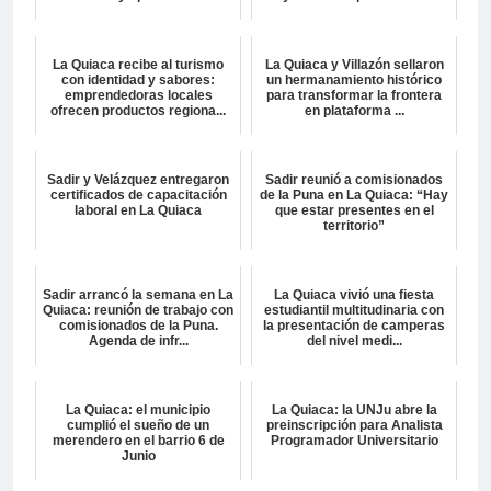
La Quiaca recibe al turismo
La Quiaca y Villazón sellaron
con identidad y sabores:
un hermanamiento histórico
emprendedoras locales
para transformar la frontera
ofrecen productos regiona...
en plataforma ...
Sadir y Velázquez entregaron
Sadir reunió a comisionados
certificados de capacitación
de la Puna en La Quiaca: “Hay
laboral en La Quiaca
que estar presentes en el
territorio”
Sadir arrancó la semana en La
La Quiaca vivió una fiesta
Quiaca: reunión de trabajo con
estudiantil multitudinaria con
comisionados de la Puna.
la presentación de camperas
Agenda de infr...
del nivel medi...
La Quiaca: el municipio
La Quiaca: la UNJu abre la
cumplió el sueño de un
preinscripción para Analista
merendero en el barrio 6 de
Programador Universitario
Junio