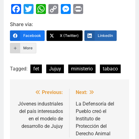
Facebook
Twitter
WhatsApp
Copy
Messenger
Print
Link
Share via:
Facebook
X (Twitter)
LinkedIn
More
Tagged:
fet
Jujuy
ministerio
tabaco
Previous:
Next:
Navegación
de
Jóvenes industriales
La Defensoría del
del país interesados
Pueblo creó el
entradas
en el modelo de
Instituto de
desarrollo de Jujuy
Protección del
Derecho Animal