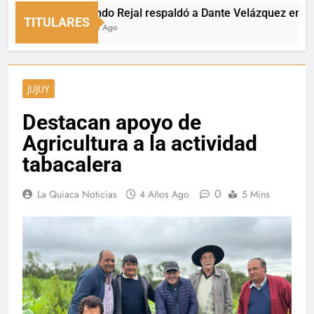
Fernando Rejal respaldó a Dante Velázquez en el Sena
TITULARES
17 Horas Ago
JUJUY
Destacan apoyo de
Agricultura a la actividad
tabacalera
0
La Quiaca Noticias
4 Años Ago
5 Mins