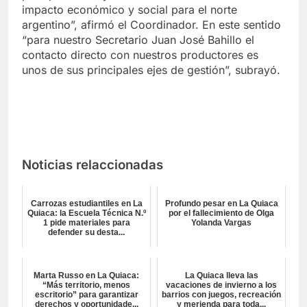
impacto económico y social para el norte
argentino”, afirmó el Coordinador. En este sentido
“para nuestro Secretario Juan José Bahillo el
contacto directo con nuestros productores es
unos de sus principales ejes de gestión”, subrayó.
Noticias relaccionadas
Carrozas estudiantiles en La
Profundo pesar en La Quiaca
Quiaca: la Escuela Técnica N.º
por el fallecimiento de Olga
1 pide materiales para
Yolanda Vargas
defender su desta...
Marta Russo en La Quiaca:
La Quiaca lleva las
“Más territorio, menos
vacaciones de invierno a los
escritorio” para garantizar
barrios con juegos, recreación
derechos y oportunidade...
y merienda para toda...