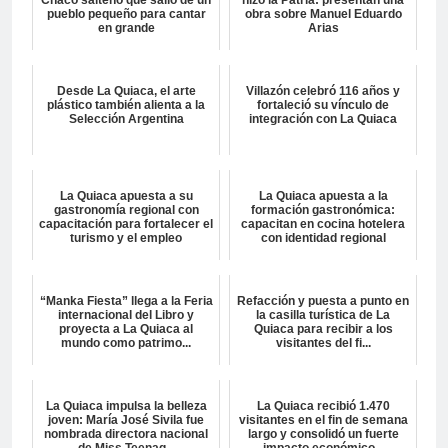
pueblo pequeño para cantar
obra sobre Manuel Eduardo
en grande
Arias
Desde La Quiaca, el arte
Villazón celebró 116 años y
plástico también alienta a la
fortaleció su vínculo de
Selección Argentina
integración con La Quiaca
La Quiaca apuesta a su
La Quiaca apuesta a la
gastronomía regional con
formación gastronómica:
capacitación para fortalecer el
capacitan en cocina hotelera
turismo y el empleo
con identidad regional
“Manka Fiesta” llega a la Feria
Refacción y puesta a punto en
internacional del Libro y
la casilla turística de La
proyecta a La Quiaca al
Quiaca para recibir a los
mundo como patrimo...
visitantes del fi...
La Quiaca impulsa la belleza
La Quiaca recibió 1.470
joven: María José Sivila fue
visitantes en el fin de semana
nombrada directora nacional
largo y consolidó un fuerte
de Miss Teenag...
impacto económico...