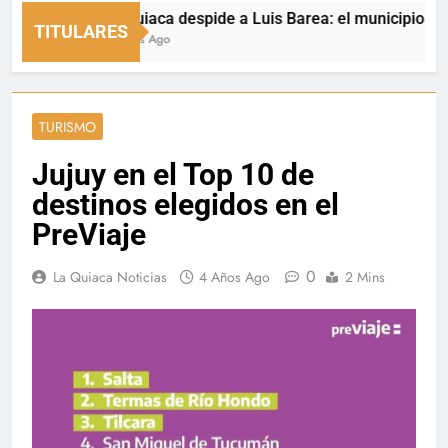
La Quiaca despide a Luis Barea: el municipio expresó
TITULARES
2 Horas Ago
TURISMO
Jujuy en el Top 10 de
destinos elegidos en el
PreViaje
0
La Quiaca Noticias
4 Años Ago
2 Mins