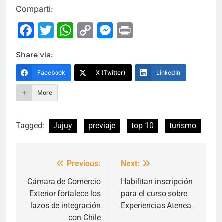
Compartí:
Facebook
Twitter
WhatsApp
Copy
Messenger
Print
Link
Share via:
Facebook
X (Twitter)
LinkedIn
More
Tagged:
Jujuy
previaje
top 10
turismo
Previous:
Next:
Navegación
de
Cámara de Comercio
Habilitan inscripción
Exterior fortalece los
para el curso sobre
entradas
lazos de integración
Experiencias Atenea
con Chile