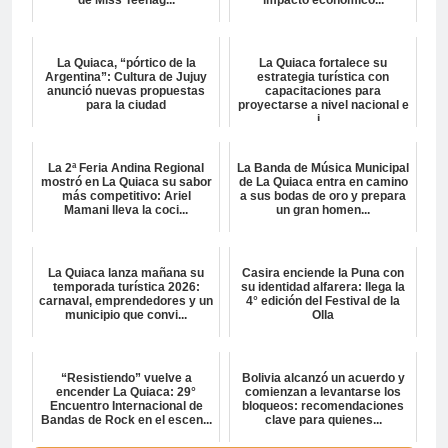
La Quiaca, “pórtico de la
La Quiaca fortalece su
Argentina”: Cultura de Jujuy
estrategia turística con
anunció nuevas propuestas
capacitaciones para
para la ciudad
proyectarse a nivel nacional e
i...
La 2ª Feria Andina Regional
La Banda de Música Municipal
mostró en La Quiaca su sabor
de La Quiaca entra en camino
más competitivo: Ariel
a sus bodas de oro y prepara
Mamani lleva la coci...
un gran homen...
La Quiaca lanza mañana su
Casira enciende la Puna con
temporada turística 2026:
su identidad alfarera: llega la
carnaval, emprendedores y un
4° edición del Festival de la
municipio que convi...
Olla
“Resistiendo” vuelve a
Bolivia alcanzó un acuerdo y
encender La Quiaca: 29°
comienzan a levantarse los
Encuentro Internacional de
bloqueos: recomendaciones
Bandas de Rock en el escen...
clave para quienes...