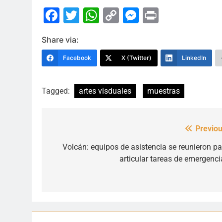
Facebook
Twitter
WhatsApp
Copy
Messenge
Print
Link
Share via:
Facebook
X (Twitter)
LinkedIn
Tagged:
artes visduales
muestras
Previou
Navegación
de
Volcán: equipos de asistencia se reunieron pa
articular tareas de emergenci
entradas