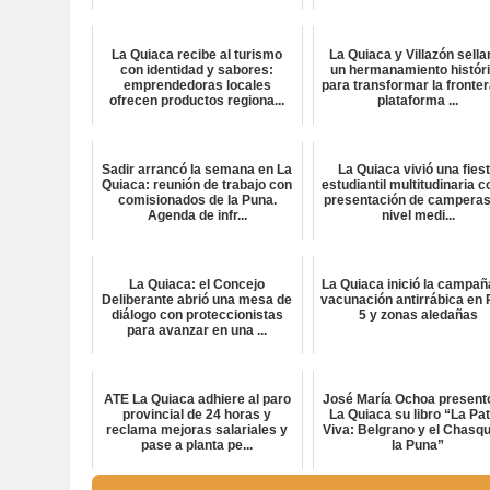
La Quiaca recibe al turismo
La Quiaca y Villazón sella
con identidad y sabores:
un hermanamiento histór
emprendedoras locales
para transformar la fronter
ofrecen productos regiona...
plataforma ...
Sadir arrancó la semana en La
La Quiaca vivió una fies
Quiaca: reunión de trabajo con
estudiantil multitudinaria c
comisionados de la Puna.
presentación de camperas
Agenda de infr...
nivel medi...
La Quiaca: el Concejo
La Quiaca inició la campañ
Deliberante abrió una mesa de
vacunación antirrábica en 
diálogo con proteccionistas
5 y zonas aledañas
para avanzar en una ...
ATE La Quiaca adhiere al paro
José María Ochoa present
provincial de 24 horas y
La Quiaca su libro “La Pat
reclama mejoras salariales y
Viva: Belgrano y el Chasqu
pase a planta pe...
la Puna”