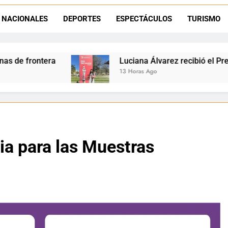
Día del Niño en La Quiaca: el municipio prepara una gran celebrac
NACIONALES
DEPORTES
ESPECTÁCULOS
TURISMO
Natación inclusiva en La Quiaca: Celia Zenteno destacó el crecimi
Luciana Álvarez recibió el Premio San Salvador: La Qui
13 Horas Ago
ia para las Muestras