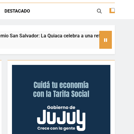
ión con juegos, espectáculos y regalos
DESTACADO
ento deportivo y el valor de aprender a
desenvolverse en el agua
aca celebra a una referente nacional del taekwondo