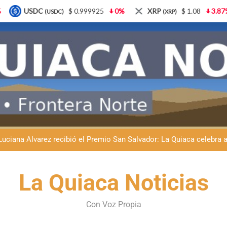
99925
0%
XRP
$ 1.08
3.87%
Solana
$ 77.1
(XRP)
(SOL)
Natación inclusiva en La Quiaca: Celia Zenteno destacó el crecimi
La Quiaca defendió la soberanía nacional: el municipio rechazó la
Luciana Álvarez recibió el Premio San Salvador: La Quiaca celebra 
Día del Niño en La Quiaca: el municipio prepara una gran celebrac
Natación inclusiva en La Quiaca: Celia Zenteno destacó el crecimi
La Quiaca Noticias
La Quiaca defendió la soberanía nacional: el municipio rechazó la
Con Voz Propia
Luciana Álvarez recibió el Premio San Salvador: La Quiaca celebra 