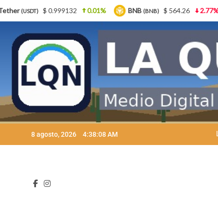
0.01%
BNB
$ 564.26
2.77%
USDC
$ 0.9
(BNB)
(USDC)
Skip
8 agosto, 2026
4:38:10 AM
to
content