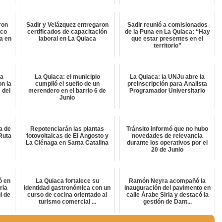
ron
Sadir y Velázquez entregaron
Sadir reunió a comisionados
ico
certificados de capacitación
de la Puna en La Quiaca: “Hay
a en
laboral en La Quiaca
que estar presentes en el
territorio”
ta
La Quiaca: el municipio
La Quiaca: la UNJu abre la
on la
cumplió el sueño de un
preinscripción para Analista
 del
merendero en el barrio 6 de
Programador Universitario
Junio
a de
Repotenciarán las plantas
Tránsito informó que no hubo
Ruta
fotovoltaicas de El Angosto y
novedades de relevancia
La Ciénaga en Santa Catalina
durante los operativos por el
20 de Junio
ó en
La Quiaca fortalece su
Ramón Neyra acompañó la
ria
identidad gastronómica con un
inauguración del pavimento en
i de
curso de cocina orientado al
calle Árabe Siria y destacó la
turismo comercial ...
gestión de Dant...