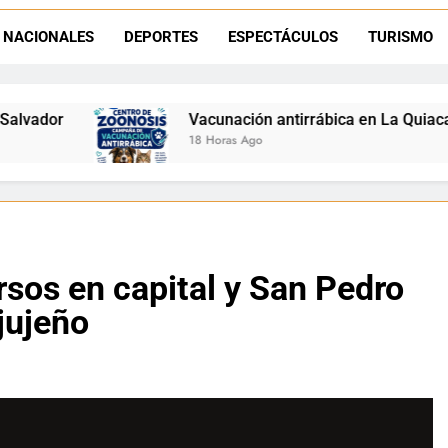
Retirados de Gendarmería en La Quiaca: realizarán una char
NACIONALES
DEPORTES
ESPECTÁCULOS
TURISMO
Semana del Abuelo en La Quiaca: música, baile y un encuentro car
Vacunación antirrábica en La Quiaca: el operativo llegará 
18 Horas Ago
rsos en capital y San Pedro
 jujeño