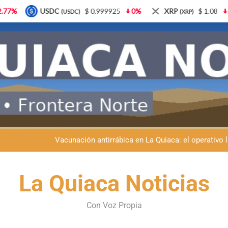
$ 0.999925
0%
XRP
$ 1.08
3.87%
Solana
(XRP)
(SOL)
Semana del Abuelo en La Quiaca: música, baile y un encuentro car
Fiestas patronales en La Quiaca: la Banda Municipal engala
Vacunación antirrábica en La Quiaca: el operativo 
Retirados de Gendarmería en La Quiaca: realizarán una char
Semana del Abuelo en La Quiaca: música, baile y un encuentro car
La Quiaca Noticias
Fiestas patronales en La Quiaca: la Banda Municipal engala
Con Voz Propia
Vacunación antirrábica en La Quiaca: el operativo 