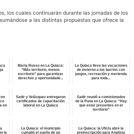
s, los cuales continuarán durante las jornadas de los
 sumándose a las distintas propuestas que ofrece la
aca
Marta Russo en La Quiaca:
La Quiaca lleva las vacaciones
lga
“Más territorio, menos
de invierno a los barrios con
escritorio” para garantizar
juegos, recreación y merienda
derechos y oportunidade...
para toda...
ron
Sadir y Velázquez entregaron
Sadir reunió a comisionados
ico
certificados de capacitación
de la Puna en La Quiaca: “Hay
a en
laboral en La Quiaca
que estar presentes en el
territorio”
ta
La Quiaca: el municipio
La Quiaca: la UNJu abre la
on la
cumplió el sueño de un
preinscripción para Analista