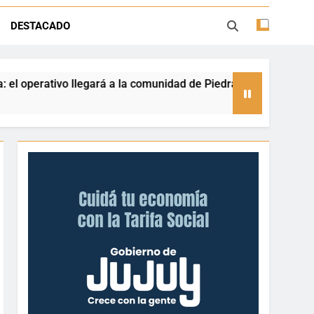
la sobre trámites, haberes y Ganancias
DESTACADO
gado de afecto en el hogar de ancianos
a la comunidad de Piedra Negra
Retirados de G
1 Día Ago