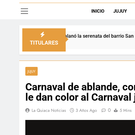
INICIO
JUJUY
al engalanó la serenata del barrio San Salvador
TITULARES
JUJUY
Carnaval de ablande, co
le dan color al Carnaval
0
La Quiaca Noticias
3 Años Ago
5 Mins