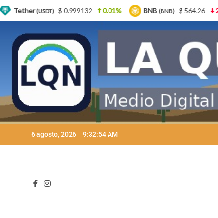
99132
0.01%
BNB
$ 564.26
2.77%
USDC
(BNB)
(USDC)
Skip
6 agosto, 2026
9:32:55 AM
to
content