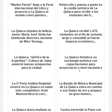
“Manka Fiesta” llega a la Feria
Refacción y puesta a punto en
internacional del Libro y
la casilla turística de La
proyecta a La Quiaca al
Quiaca para recibir a los
mundo como patrimo...
visitantes del fi...
La Quiaca impulsa la belleza
La Quiaca recibió 1.470
joven: María José Sivila fue
visitantes en el fin de semana
nombrada directora nacional
largo y consolidó un fuerte
de Miss Teenag...
impacto económico...
La Quiaca, “pórtico de la
La Quiaca fortalece su
Argentina”: Cultura de Jujuy
estrategia turística con
anunció nuevas propuestas
capacitaciones para
para la ciudad
proyectarse a nivel nacional e
i...
La 2ª Feria Andina Regional
La Banda de Música Municipal
mostró en La Quiaca su sabor
de La Quiaca entra en camino
más competitivo: Ariel
a sus bodas de oro y prepara
Mamani lleva la coci...
un gran homen...
La Quiaca lanza mañana su
Casira enciende la Puna con