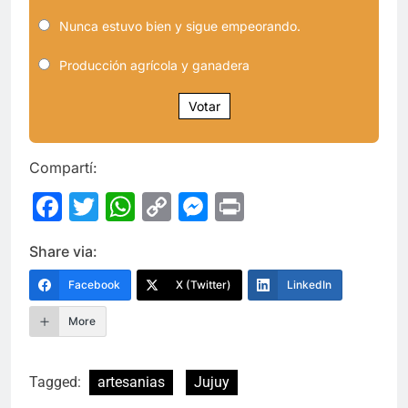
Nunca estuvo bien y sigue empeorando.
Producción agrícola y ganadera
Votar
Compartí:
Facebook
Twitter
WhatsApp
Copy
Messenger
Print
Link
Share via:
Facebook
X (Twitter)
LinkedIn
More
Tagged:
artesanias
Jujuy