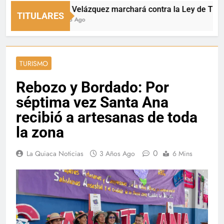
Dante Velázquez marchará contra la Ley de Tierras: “Pa
TITULARES
1 Minuto Ago
TURISMO
Rebozo y Bordado: Por
séptima vez Santa Ana
recibió a artesanas de toda
la zona
0
La Quiaca Noticias
3 Años Ago
6 Mins