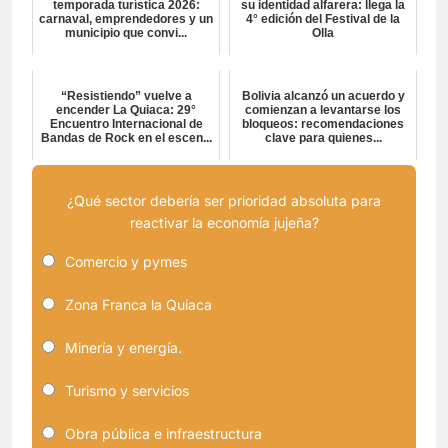
temporada turística 2026:
su identidad alfarera: llega la
carnaval, emprendedores y un
4° edición del Festival de la
municipio que convi...
Olla
“Resistiendo” vuelve a
Bolivia alcanzó un acuerdo y
encender La Quiaca: 29°
comienzan a levantarse los
Encuentro Internacional de
bloqueos: recomendaciones
Bandas de Rock en el escen...
clave para quienes...
¿Qué sector debería ser prioridad absoluta para
reactivar la economía jujeña?
Comercio y pymes
Zona Franca la Quiaca
Minería y energía.
Turismo y servicios
Obra pública e infraestructura