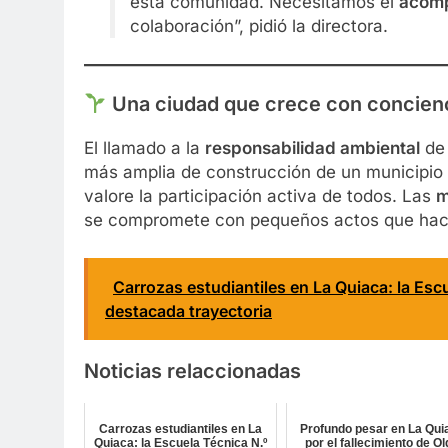
esta comunidad. Necesitamos el
acomp
colaboración”, pidió la directora.
Una ciudad que crece con concien
El llamado a la
responsabilidad ambiental
de 
más amplia de construcción de un municipio 
valore la participación activa de todos. Las
m
se compromete con pequeños actos que hace
Carrozas estudiantiles en La Quiaca: la Esc
destacada trayectoria
Noticias relaccionadas
Carrozas estudiantiles en La
Profundo pesar en La Qui
Quiaca: la Escuela Técnica N.º
por el fallecimiento de O