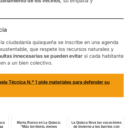
añamiento de los vecinos
, su empatía y
cia
la ciudadanía quiaqueña se inscribe en una agenda
sustentable, que respete los recursos naturales y
ultas innecesarias se pueden evitar
si cada habitante
n a un bien colectivo.
uela Técnica N.º 1 pide materiales para defender su
aca
Marta Russo en La Quiaca:
La Quiaca lleva las vacaciones
lga
“Más territorio, menos
de invierno a los barrios con