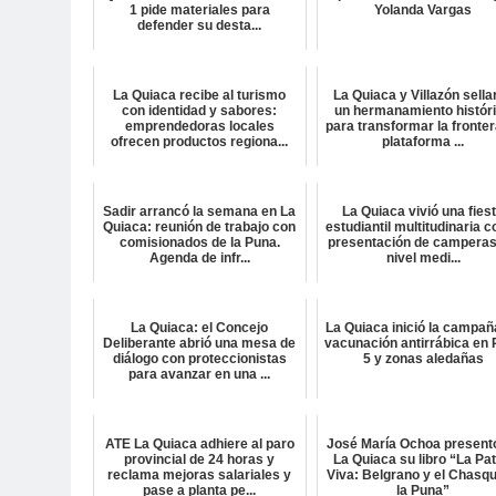
1 pide materiales para
Yolanda Vargas
defender su desta...
La Quiaca recibe al turismo
La Quiaca y Villazón sella
con identidad y sabores:
un hermanamiento histór
emprendedoras locales
para transformar la fronter
ofrecen productos regiona...
plataforma ...
Sadir arrancó la semana en La
La Quiaca vivió una fies
Quiaca: reunión de trabajo con
estudiantil multitudinaria c
comisionados de la Puna.
presentación de camperas
Agenda de infr...
nivel medi...
La Quiaca: el Concejo
La Quiaca inició la campañ
Deliberante abrió una mesa de
vacunación antirrábica en 
diálogo con proteccionistas
5 y zonas aledañas
para avanzar en una ...
ATE La Quiaca adhiere al paro
José María Ochoa present
provincial de 24 horas y
La Quiaca su libro “La Pat
reclama mejoras salariales y
Viva: Belgrano y el Chasqu
pase a planta pe...
la Puna”