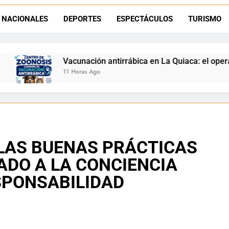
Retirados de Gendarmería en La Quiaca: realizarán una char
NACIONALES
DEPORTES
ESPECTÁCULOS
TURISMO
Semana del Abuelo en La Quiaca: música, baile y un encuentro car
ón antirrábica en La Quiaca: el operativo llegará a la comuni
go
 LAS BUENAS PRÁCTICAS
ADO A LA CONCIENCIA
SPONSABILIDAD