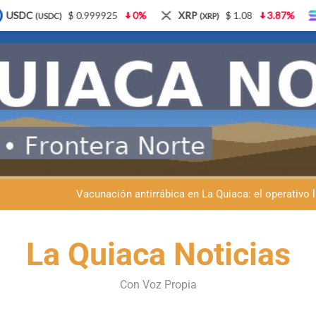
0%
XRP
$ 1.08
3.87%
Solana
$ 77.18
5
(XRP)
(SOL)
Semana del Abuelo en La Quiaca: música, baile y un encuentro car
Fiestas patronales en La Quiaca: la Banda Municipal engala
Vacunación antirrábica en La Quiaca: el operativo 
Retirados de Gendarmería en La Quiaca: realizarán una char
Semana del Abuelo en La Quiaca: música, baile y un encuentro car
La Quiaca Noticias
Fiestas patronales en La Quiaca: la Banda Municipal engala
Con Voz Propia
Vacunación antirrábica en La Quiaca: el operativo 