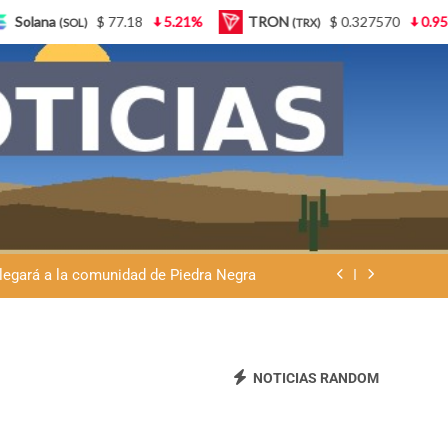
.21%
TRON
$ 0.327570
0.95%
Lido Staked Ether
(TRX)
gado de afecto en el hogar de ancianos
nó la serenata del barrio San Salvador
llegará a la comunidad de Piedra Negra
la sobre trámites, haberes y Ganancias
gado de afecto en el hogar de ancianos
nó la serenata del barrio San Salvador
NOTICIAS RANDOM
llegará a la comunidad de Piedra Negra