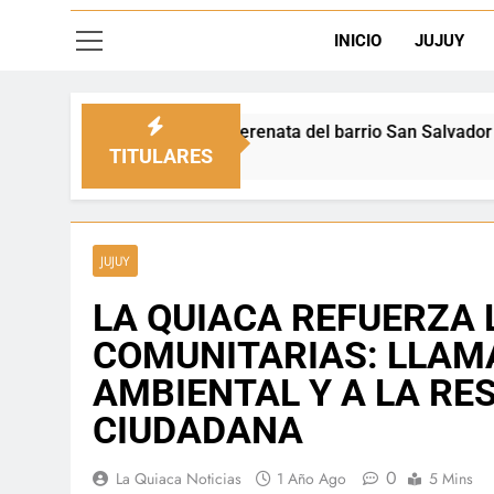
INICIO
JUJUY
 la serenata del barrio San Salvador
Vacunaci
11 Horas A
TITULARES
JUJUY
LA QUIACA REFUERZA
COMUNITARIAS: LLAM
AMBIENTAL Y A LA RE
CIUDADANA
0
La Quiaca Noticias
1 Año Ago
5 Mins