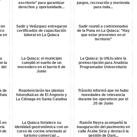
escritorio” para garantizar
juegos, recreación y merienda
derechos y oportunidade...
para toda...
ron
Sadir y Velázquez entregaron
Sadir reunió a comisionados
ico
certificados de capacitación
de la Puna en La Quiaca: “Hay
a en
laboral en La Quiaca
que estar presentes en el
territorio”
ta
La Quiaca: el municipio
La Quiaca: la UNJu abre la
on la
cumplió el sueño de un
preinscripción para Analista
 del
merendero en el barrio 6 de
Programador Universitario
Junio
a de
Repotenciarán las plantas
Tránsito informó que no hubo
Ruta
fotovoltaicas de El Angosto y
novedades de relevancia
La Ciénaga en Santa Catalina
durante los operativos por el
20 de Junio
ó en
La Quiaca fortalece su
Ramón Neyra acompañó la
ria
identidad gastronómica con un
inauguración del pavimento en
i de
curso de cocina orientado al
calle Árabe Siria y destacó la
turismo comercial ...
gestión de Dant...