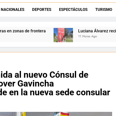
Día del Niño en La Quiaca: el municipio prepara una gran celebrac
NACIONALES
DEPORTES
ESPECTÁCULOS
TURISMO
Natación inclusiva en La Quiaca: Celia Zenteno destacó el crecimi
Luciana Álvarez recibió el Premio San Salvad
11 Horas Ago
nida al nuevo Cónsul de
rover Gavincha
e en la nueva sede consular