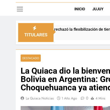
INICIO
JUJUY
ipio rechazó la flexibilización de tierras en zonas de frontera
TITULARES
DESTACADO
La Quiaca dio la bienve
Bolivia en Argentina: G
Choquehuanca ya atiend
0
La Quiaca Noticias
1 Año Ago
4 Mins