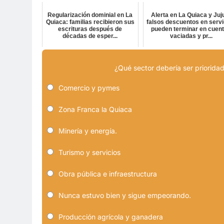
Regularización dominial en La
Alerta en La Quiaca y Juj
Quiaca: familias recibieron sus
falsos descuentos en servi
escrituras después de
pueden terminar en cuen
décadas de esper...
vaciadas y pr...
¿Qué sector debería ser prioridad
Comercio y pymes
Zona Franca la Quiaca
Minería y energía.
Turismo y servicios
Obra pública e infraestructura
Nunca estuvo bien y sigue empeorando.
Producción agrícola y ganadera