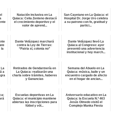
el
Natación inclusiva en La
San Cayetano en La Quiaca: el
a
Quiaca: Celia Zenteno destacó
Hospital Dr. Jorge Uro celebra
ente
el crecimiento deportivo y el
a su patrono con fe, gratitud y
valor de aprend...
partici...
ante
Dante Velázquez marchará
Dante Velázquez llevó La
ate
contra la Ley de Tierras:
Quiaca al Congreso: ayer
 la
“Patria sí, colonia no”
presentó una advertencia
institucional y hoy march...
 La
Retirados de Gendarmería en
Semana del Abuelo en La
rá a
La Quiaca: realizarán una
Quiaca: música, baile y un
egra
charla sobre trámites, haberes
encuentro cargado de afecto
y Ganancias
en el hogar de ancian...
ca:
Escuelas deportivas en La
Aniversario educativo en La
ará
Quiaca: el municipio mantiene
Quiaca: la Escuela N.º 463
abiertas las inscripciones para
Jesús Olmedo visitó el
fútbol y vól...
Complejo Manka Fiesta