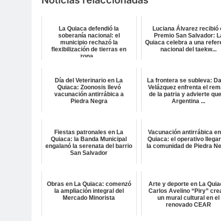
Noticias relaccionadas
La Quiaca defendió la
Luciana Álvarez recibió 
soberanía nacional: el
Premio San Salvador: L
municipio rechazó la
Quiaca celebra a una refer
flexibilización de tierras en
nacional del taekw...
zona...
Día del Veterinario en La
La frontera se subleva: D
Quiaca: Zoonosis llevó
Velázquez enfrenta el rem
vacunación antirrábica a
de la patria y advierte que
Piedra Negra
Argentina ...
Fiestas patronales en La
Vacunación antirrábica en
Quiaca: la Banda Municipal
Quiaca: el operativo llega
engalanó la serenata del barrio
la comunidad de Piedra N
San Salvador
Obras en La Quiaca: comenzó
Arte y deporte en La Quia
la ampliación integral del
Carlos Avelino “Piry” cre
Mercado Minorista
un mural cultural en el
renovado CEAR