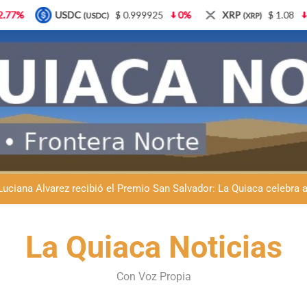
$ 0.999925
0%
XRP
$ 1.08
3.87%
Solana
(XRP)
(SOL)
Natación inclusiva en La Quiaca: Celia Zenteno destacó el crecimi
La Quiaca defendió la soberanía nacional: el municipio rechazó la
Luciana Álvarez recibió el Premio San Salvador: La Quiaca celebra 
Día del Niño en La Quiaca: el municipio prepara una gran celebrac
La Quiaca Noticias
Natación inclusiva en La Quiaca: Celia Zenteno destacó el crecimi
La Quiaca defendió la soberanía nacional: el municipio rechazó la
Con Voz Propia
Luciana Álvarez recibió el Premio San Salvador: La Quiaca celebra 