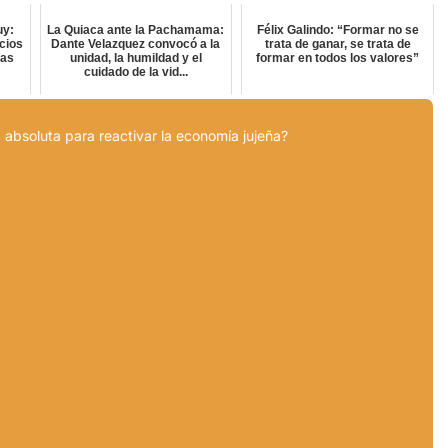
uy:
La Quiaca ante la Pachamama:
Félix Galindo: “Formar no se
cios
Dante Velazquez convocó a la
trata de ganar, se trata de
tas
unidad, la humildad y el
formar en todos los valores”
cuidado de la vid...
 absoluta para reactivar la economía jujeña?