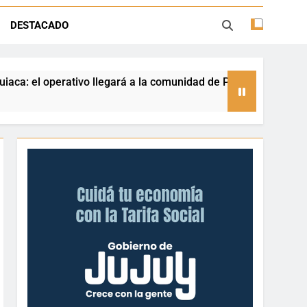
la sobre trámites, haberes y Ganancias
DESTACADO
gado de afecto en el hogar de ancianos
a la comunidad de Piedra Negra
Retirados de 
1 Día Ago