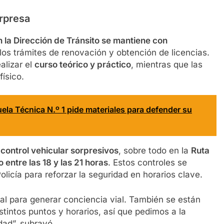
orpresa
n la Dirección de Tránsito se mantiene con
 los trámites de renovación y obtención de licencias.
alizar el
curso teórico y práctico
, mientras que las
ísico.
uela Técnica N.º 1 pide materiales para defender su
control vehicular sorpresivos
, sobre todo en la
Ruta
o entre las 18 y las 21 horas
. Estos controles se
olicía para reforzar la seguridad en horarios clave.
l para generar conciencia vial. También se están
stintos puntos y horarios, así que pedimos a la
dad”, subrayó.