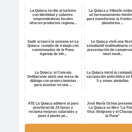
La Quiaca recibe al turismo
La Quiaca y Villazón sella
con identidad y sabores:
un hermanamiento histór
emprendedoras locales
para transformar la fronter
ofrecen productos regiona...
plataforma ...
Sadir arrancó la semana en La
La Quiaca vivió una fies
Quiaca: reunión de trabajo con
estudiantil multitudinaria c
comisionados de la Puna.
presentación de camperas
Agenda de infr...
nivel medi...
La Quiaca: el Concejo
La Quiaca inició la campañ
Deliberante abrió una mesa de
vacunación antirrábica en 
diálogo con proteccionistas
5 y zonas aledañas
para avanzar en una ...
ATE La Quiaca adhiere al paro
José María Ochoa present
provincial de 24 horas y
La Quiaca su libro “La Pat
reclama mejoras salariales y
Viva: Belgrano y el Chasqu
pase a planta pe...
la Puna”