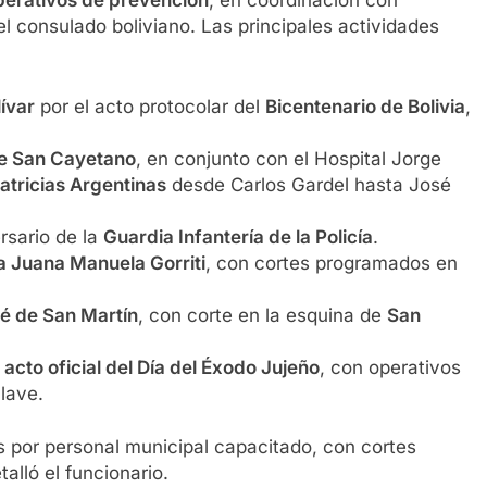
operativos de prevención
, en coordinación con
el consulado boliviano. Las principales actividades
ívar
por el acto protocolar del
Bicentenario de Bolivia
,
e San Cayetano
, en conjunto con el Hospital Jorge
atricias Argentinas
desde Carlos Gardel hasta José
ersario de la
Guardia Infantería de la Policía
.
a Juana Manuela Gorriti
, con cortes programados en
é de San Martín
, con corte en la esquina de
San
 acto oficial del Día del Éxodo Jujeño
, con operativos
clave.
por personal municipal capacitado, con cortes
alló el funcionario.