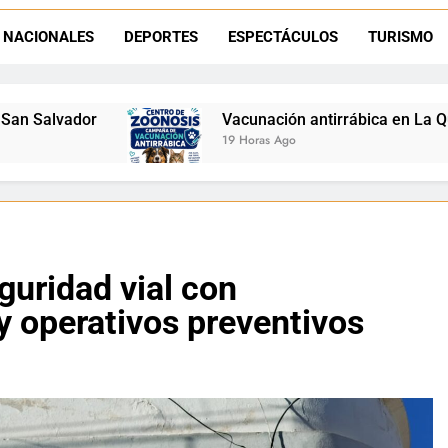
Retirados de Gendarmería en La Quiaca: realizarán una char
NACIONALES
DEPORTES
ESPECTÁCULOS
TURISMO
Semana del Abuelo en La Quiaca: música, baile y un encuentro car
Vacunación antirrábica en La Quiaca: el operativo llegará 
19 Horas Ago
guridad vial con
 operativos preventivos