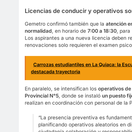
Licencias de conducir y operativos s
Gemetro confirmó también que la
atención e
normalidad
, en horario de
7:00 a 18:30
, para
Los aspirantes a una nueva licencia deben re
renovaciones solo requieren el examen psicof
Carrozas estudiantiles en La Quiaca: la Esc
destacada trayectoria
En paralelo, se intensifican los
operativos de 
Provincial N°5
, donde se instaló
un puesto fij
realizan en coordinación con personal de la P
“La presencia preventiva es fundamenta
planificando operativos aleatorios en di
ciudadanía colaboración y responsabili