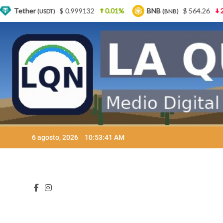
2
0.01%
BNB
$ 564.26
2.77%
USDC
$ 0
(BNB)
(USDC)
Skip
6 agosto, 2026
10:53:43 AM
to
content