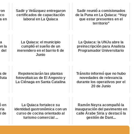
ron
Sadir y Velázquez entregaron
Sadir reunió a comisionados
ico
certificados de capacitación
de la Puna en La Quiaca: “Hay
a en
laboral en La Quiaca
que estar presentes en el
territorio”
ta
La Quiaca: el municipio
La Quiaca: la UNJu abre la
on la
cumplió el sueño de un
preinscripción para Analista
 del
merendero en el barrio 6 de
Programador Universitario
Junio
a de
Repotenciarán las plantas
Tránsito informó que no hubo
Ruta
fotovoltaicas de El Angosto y
novedades de relevancia
La Ciénaga en Santa Catalina
durante los operativos por el
20 de Junio
ó en
La Quiaca fortalece su
Ramón Neyra acompañó la
ria
identidad gastronómica con un
inauguración del pavimento en
i de
curso de cocina orientado al
calle Árabe Siria y destacó la
turismo comercial ...
gestión de Dant...