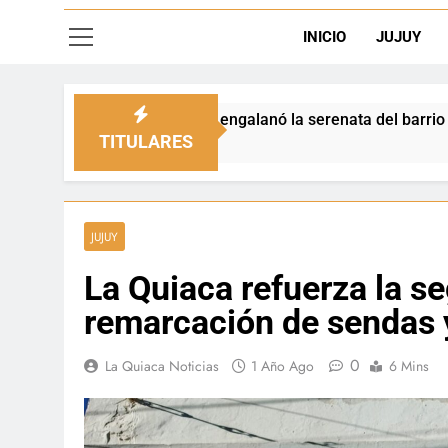
INICIO
JUJUY
al engalanó la serenata del barrio San Salvador
TITULARES
JUJUY
La Quiaca refuerza la se
remarcación de sendas y
0
La Quiaca Noticias
1 Año Ago
6 Mins