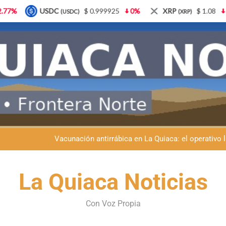
.999925
0%
XRP
$ 1.08
3.87%
Solana
$ 7
(XRP)
(SOL)
Semana del Abuelo en La Quiaca: música, baile y un encuentro car
Fiestas patronales en La Quiaca: la Banda Municipal engala
Vacunación antirrábica en La Quiaca: el operativo 
Retirados de Gendarmería en La Quiaca: realizarán una char
Semana del Abuelo en La Quiaca: música, baile y un encuentro car
La Quiaca Noticias
Fiestas patronales en La Quiaca: la Banda Municipal engala
Con Voz Propia
Vacunación antirrábica en La Quiaca: el operativo 