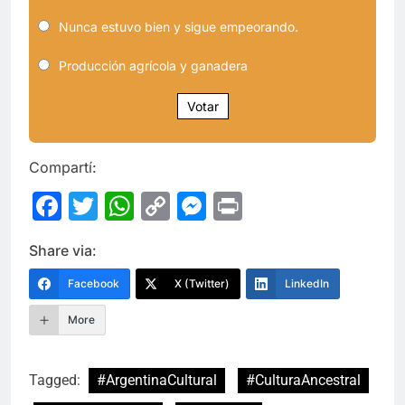
Nunca estuvo bien y sigue empeorando.
Producción agrícola y ganadera
Votar
Compartí:
Facebook
Twitter
WhatsApp
Copy
Messenger
Print
Link
Share via:
Facebook
X (Twitter)
LinkedIn
More
Tagged:
#ArgentinaCultural
#CulturaAncestral