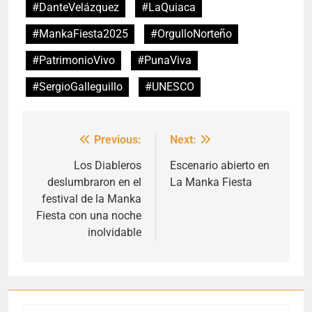
#DanteVelázquez
#LaQuiaca
#MankaFiesta2025
#OrgulloNorteño
#PatrimonioVivo
#PunaViva
#SergioGalleguillo
#UNESCO
Previous:
Next:
Navegación
de
Los Diableros
Escenario abierto en
deslumbraron en el
La Manka Fiesta
entradas
festival de la Manka
Fiesta con una noche
inolvidable