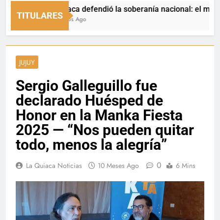
La Quiaca defendió la soberanía nacional: el municipio re
TITULARES
21 Minutos Ago
JUJUY
Sergio Galleguillo fue
declarado Huésped de
Honor en la Manka Fiesta
2025 — “Nos pueden quitar
todo, menos la alegría”
0
La Quiaca Noticias
10 Meses Ago
6 Mins