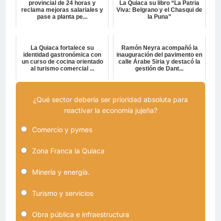
provincial de 24 horas y
La Quiaca su libro “La Patria
reclama mejoras salariales y
Viva: Belgrano y el Chasqui de
pase a planta pe...
la Puna”
La Quiaca fortalece su
Ramón Neyra acompañó la
identidad gastronómica con
inauguración del pavimento en
un curso de cocina orientado
calle Árabe Siria y destacó la
al turismo comercial ...
gestión de Dant...
¿Qué sector debería ser prioridad absoluta para
reactivar la economía jujeña?
Comercio y pymes
Zona Franca la Quiaca
Minería y energía.
Turismo y servicios
Obra pública e infraestructura