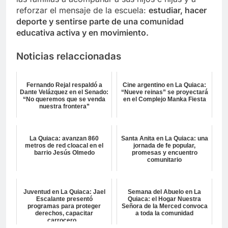
reforzar el mensaje de la escuela:
estudiar, hacer
deporte y sentirse parte de una comunidad
educativa activa y en movimiento.
Noticias relaccionadas
Fernando Rejal respaldó a
Cine argentino en La Quiaca:
Dante Velázquez en el Senado:
“Nueve reinas” se proyectará
“No queremos que se venda
en el Complejo Manka Fiesta
nuestra frontera”
La Quiaca: avanzan 860
Santa Anita en La Quiaca: una
metros de red cloacal en el
jornada de fe popular,
barrio Jesús Olmedo
promesas y encuentro
comunitario
Juventud en La Quiaca: Jael
Semana del Abuelo en La
Escalante presentó
Quiaca: el Hogar Nuestra
programas para proteger
Señora de la Merced convoca
derechos, capacitar
a toda la comunidad
carrocero...