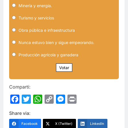
Minería y energía.
Turismo y servicios
Obra pública e infraestructura
Nunca estuvo bien y sigue empeorando.
Producción agrícola y ganadera
Votar
Compartí:
Facebook
Twitter
WhatsApp
Copy
Messenger
Print
Link
Share via:
Facebook
X (Twitter)
LinkedIn