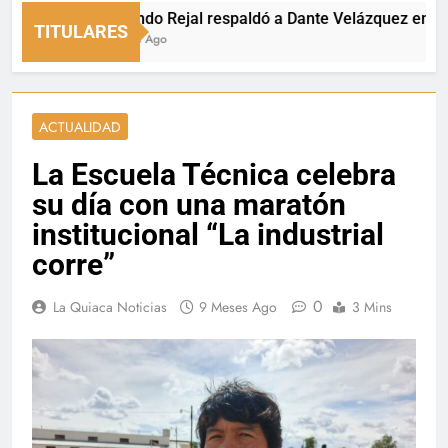
Fernando Rejal respaldó a Dante Velázquez en el Sena
TITULARES
11 Horas Ago
ACTUALIDAD
La Escuela Técnica celebra
su día con una maratón
institucional “La industrial
corre”
0
La Quiaca Noticias
9 Meses Ago
3 Mins