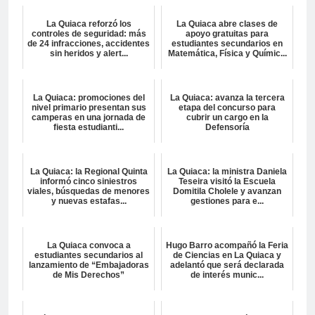
La Quiaca reforzó los
La Quiaca abre clases de
controles de seguridad: más
apoyo gratuitas para
de 24 infracciones, accidentes
estudiantes secundarios en
sin heridos y alert...
Matemática, Física y Químic...
La Quiaca: promociones del
La Quiaca: avanza la tercera
nivel primario presentan sus
etapa del concurso para
camperas en una jornada de
cubrir un cargo en la
fiesta estudianti...
Defensoría
La Quiaca: la Regional Quinta
La Quiaca: la ministra Daniela
informó cinco siniestros
Teseira visitó la Escuela
viales, búsquedas de menores
Domitila Cholele y avanzan
y nuevas estafas...
gestiones para e...
La Quiaca convoca a
Hugo Barro acompañó la Feria
estudiantes secundarios al
de Ciencias en La Quiaca y
lanzamiento de “Embajadoras
adelantó que será declarada
de Mis Derechos”
de interés munic...