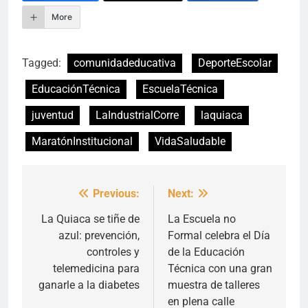
More
Tagged:
comunidadeducativa
DeporteEscolar
EducaciónTécnica
EscuelaTécnica
juventud
LaIndustrialCorre
laquiaca
MaratónInstitucional
VidaSaludable
Previous:
Next:
Navegación
de
La Quiaca se tiñe de
La Escuela no
azul: prevención,
Formal celebra el Día
entradas
controles y
de la Educación
telemedicina para
Técnica con una gran
ganarle a la diabetes
muestra de talleres
en plena calle