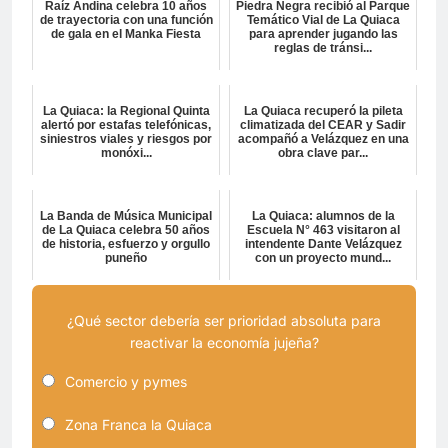
Raíz Andina celebra 10 años
Piedra Negra recibió al Parque
de trayectoria con una función
Temático Vial de La Quiaca
de gala en el Manka Fiesta
para aprender jugando las
reglas de tránsi...
La Quiaca: la Regional Quinta
La Quiaca recuperó la pileta
alertó por estafas telefónicas,
climatizada del CEAR y Sadir
siniestros viales y riesgos por
acompañó a Velázquez en una
monóxi...
obra clave par...
La Banda de Música Municipal
La Quiaca: alumnos de la
de La Quiaca celebra 50 años
Escuela N° 463 visitaron al
de historia, esfuerzo y orgullo
intendente Dante Velázquez
puneño
con un proyecto mund...
¿Qué sector debería ser prioridad absoluta para
reactivar la economía jujeña?
Comercio y pymes
Zona Franca la Quiaca