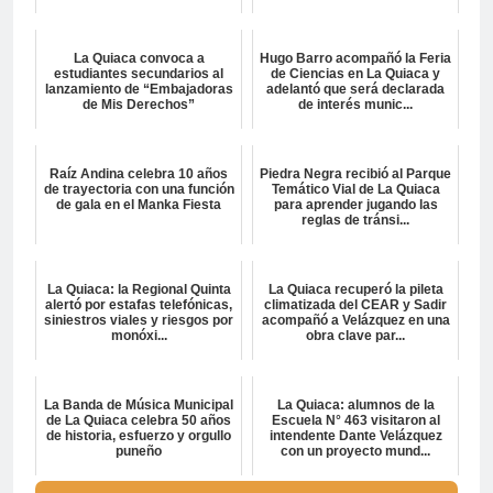
La Quiaca convoca a
Hugo Barro acompañó la Feria
estudiantes secundarios al
de Ciencias en La Quiaca y
lanzamiento de “Embajadoras
adelantó que será declarada
de Mis Derechos”
de interés munic...
Raíz Andina celebra 10 años
Piedra Negra recibió al Parque
de trayectoria con una función
Temático Vial de La Quiaca
de gala en el Manka Fiesta
para aprender jugando las
reglas de tránsi...
La Quiaca: la Regional Quinta
La Quiaca recuperó la pileta
alertó por estafas telefónicas,
climatizada del CEAR y Sadir
siniestros viales y riesgos por
acompañó a Velázquez en una
monóxi...
obra clave par...
La Banda de Música Municipal
La Quiaca: alumnos de la
de La Quiaca celebra 50 años
Escuela N° 463 visitaron al
de historia, esfuerzo y orgullo
intendente Dante Velázquez
puneño
con un proyecto mund...