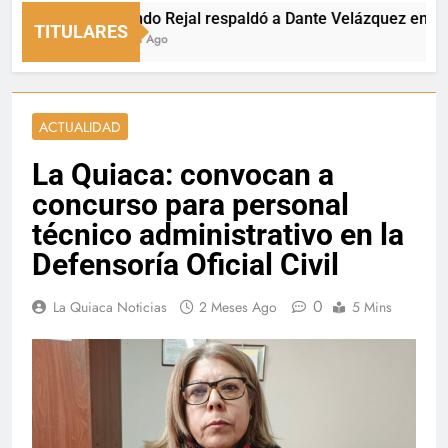
Fernando Rejal respaldó a Dante Velázquez en el Senad
TITULARES
20 Horas Ago
ACTUALIDAD
La Quiaca: convocan a
concurso para personal
técnico administrativo en la
Defensoría Oficial Civil
0
La Quiaca Noticias
2 Meses Ago
5 Mins