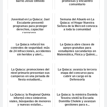
barrio Jesús Olmedo
promesas y encuentro
comunitario
Juventud en La Quiaca: Jael
Semana del Abuelo en La
Escalante presentó
Quiaca: el Hogar Nuestra
programas para proteger
Señora de la Merced convoca
derechos, capacitar
a toda la comunidad
carrocero...
La Quiaca reforzó los
La Quiaca abre clases de
controles de seguridad: más
apoyo gratuitas para
de 24 infracciones, accidentes
estudiantes secundarios en
sin heridos y alert...
Matemática, Física y Químic...
La Quiaca: promociones del
La Quiaca: avanza la tercera
nivel primario presentan sus
etapa del concurso para
camperas en una jornada de
cubrir un cargo en la
fiesta estudianti...
Defensoría
La Quiaca: la Regional Quinta
La Quiaca: la ministra Daniela
informó cinco siniestros
Teseira visitó la Escuela
viales, búsquedas de menores
Domitila Cholele y avanzan
y nuevas estafas...
gestiones para e...