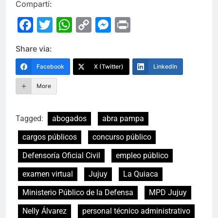
Compartí:
Facebook
Twitter
WhatsApp
Copy
Messenger
Print
Link
Share via:
Facebook
X (Twitter)
LinkedIn
More
Tagged:
abogados
abra pampa
cargos públicos
concurso público
Defensoría Oficial Civil
empleo público
examen virtual
Jujuy
La Quiaca
Ministerio Público de la Defensa
MPD Jujuy
Nelly Álvarez
personal técnico administrativo