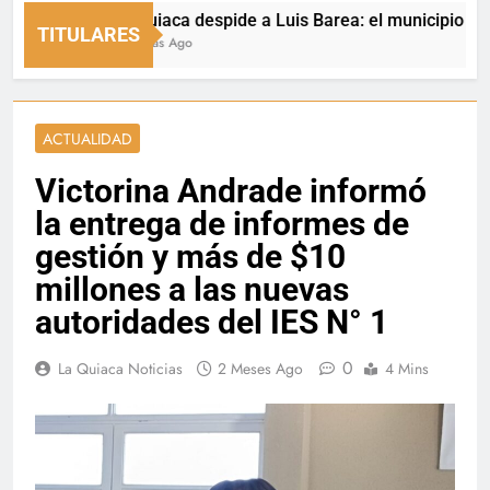
La Quiaca despide a Luis Barea: el municipio expresó 
TITULARES
18 Horas Ago
ACTUALIDAD
Victorina Andrade informó
la entrega de informes de
gestión y más de $10
millones a las nuevas
autoridades del IES N° 1
0
La Quiaca Noticias
2 Meses Ago
4 Mins