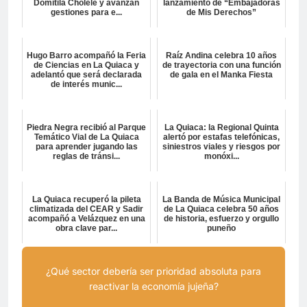
Domitila Cholele y avanzan
lanzamiento de “Embajadoras
gestiones para e...
de Mis Derechos”
Hugo Barro acompañó la Feria
Raíz Andina celebra 10 años
de Ciencias en La Quiaca y
de trayectoria con una función
adelantó que será declarada
de gala en el Manka Fiesta
de interés munic...
Piedra Negra recibió al Parque
La Quiaca: la Regional Quinta
Temático Vial de La Quiaca
alertó por estafas telefónicas,
para aprender jugando las
siniestros viales y riesgos por
reglas de tránsi...
monóxi...
La Quiaca recuperó la pileta
La Banda de Música Municipal
climatizada del CEAR y Sadir
de La Quiaca celebra 50 años
acompañó a Velázquez en una
de historia, esfuerzo y orgullo
obra clave par...
puneño
¿Qué sector debería ser prioridad absoluta para
reactivar la economía jujeña?