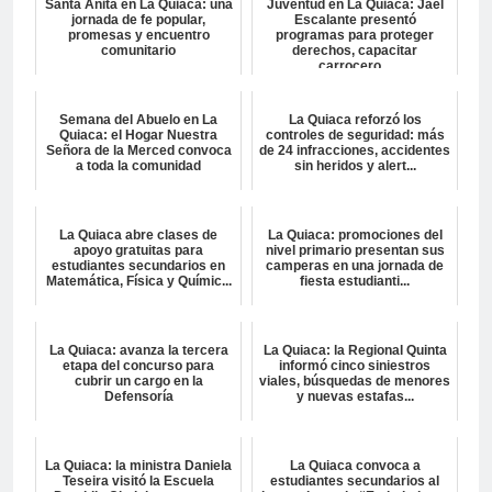
Santa Anita en La Quiaca: una
Juventud en La Quiaca: Jael
jornada de fe popular,
Escalante presentó
promesas y encuentro
programas para proteger
comunitario
derechos, capacitar
carrocero...
Semana del Abuelo en La
La Quiaca reforzó los
Quiaca: el Hogar Nuestra
controles de seguridad: más
Señora de la Merced convoca
de 24 infracciones, accidentes
a toda la comunidad
sin heridos y alert...
La Quiaca abre clases de
La Quiaca: promociones del
apoyo gratuitas para
nivel primario presentan sus
estudiantes secundarios en
camperas en una jornada de
Matemática, Física y Químic...
fiesta estudianti...
La Quiaca: avanza la tercera
La Quiaca: la Regional Quinta
etapa del concurso para
informó cinco siniestros
cubrir un cargo en la
viales, búsquedas de menores
Defensoría
y nuevas estafas...
La Quiaca: la ministra Daniela
La Quiaca convoca a
Teseira visitó la Escuela
estudiantes secundarios al