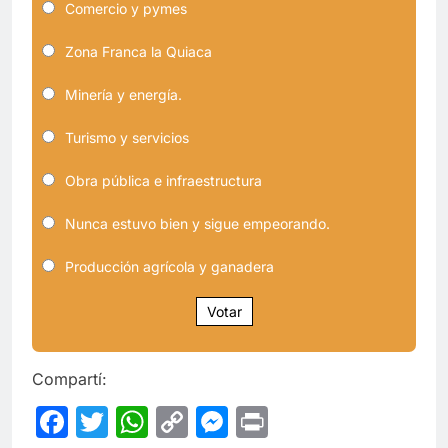
Comercio y pymes
Zona Franca la Quiaca
Minería y energía.
Turismo y servicios
Obra pública e infraestructura
Nunca estuvo bien y sigue empeorando.
Producción agrícola y ganadera
Votar
Compartí:
Facebook
Twitter
WhatsApp
Copy
Messenger
Print