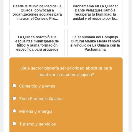
Desde la Municipalidad de La
Pachamama en La Quiaca:
Quiaca: convocan a
Dante Velazquez llamó a
organizaciones sociales para
recuperar la humildad, la
integrar el Consejo Pro...
unidad y el respeto por lo...
La Quiaca reactivó sus
La sahumada del Complejo
escuelitas municipales de
Cultural Manka Fiesta renovó
fútbol y suma formación
el vínculo de La Quiaca con la
específica para arqueros
Pachamama
¿Qué sector debería ser prioridad absoluta para
reactivar la economía jujeña?
Comercio y pymes
Zona Franca la Quiaca
Minería y energía.
Turismo y servicios