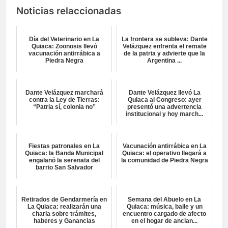
Noticias relaccionadas
Día del Veterinario en La
La frontera se subleva: Dante
Quiaca: Zoonosis llevó
Velázquez enfrenta el remate
vacunación antirrábica a
de la patria y advierte que la
Piedra Negra
Argentina ...
Dante Velázquez marchará
Dante Velázquez llevó La
contra la Ley de Tierras:
Quiaca al Congreso: ayer
“Patria sí, colonia no”
presentó una advertencia
institucional y hoy march...
Fiestas patronales en La
Vacunación antirrábica en La
Quiaca: la Banda Municipal
Quiaca: el operativo llegará a
engalanó la serenata del
la comunidad de Piedra Negra
barrio San Salvador
Retirados de Gendarmería en
Semana del Abuelo en La
La Quiaca: realizarán una
Quiaca: música, baile y un
charla sobre trámites,
encuentro cargado de afecto
haberes y Ganancias
en el hogar de ancian...