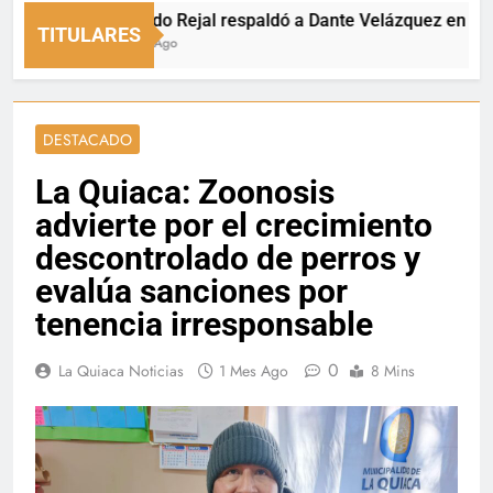
Fernando Rejal respaldó a Dante Velázquez en el Senad
TITULARES
13 Horas Ago
DESTACADO
La Quiaca: Zoonosis
advierte por el crecimiento
descontrolado de perros y
evalúa sanciones por
tenencia irresponsable
0
La Quiaca Noticias
1 Mes Ago
8 Mins