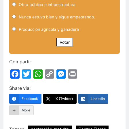
Obra pública e infraestructura
Nunca estuvo bien y sigue empeorando.
Producción agrícola y ganadera
Votar
Compartí:
Facebook
Twitter
WhatsApp
Copy
Messenger
Print
Link
Share via:
Facebook
X (Twitter)
LinkedIn
More