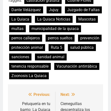
Tagged:
castración gratuita
Cosme Flores
Dante Velázquez
Jujuy.
Juzgado de Faltas
La Quiaca
La Quiaca Noticias
Mascotas
multas
municipalidad de la quiaca
perros callejeros
perros sueltos
prevención
protección animal
Ruta 5
salud pública
sanciones
sanidad animal
tenencia responsable
Vacunación antirrábica
Zoonosis La Quiaca
Previous:
Next:
Navegación
de
Peluquería en tu
Cieneguillas
barrio: La Quiaca
descentraliza los