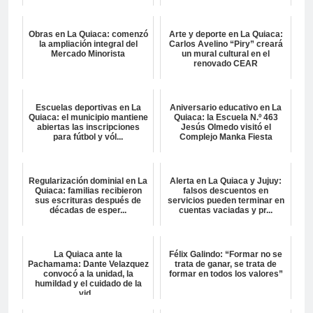
Obras en La Quiaca: comenzó
Arte y deporte en La Quiaca:
la ampliación integral del
Carlos Avelino “Piry” creará
Mercado Minorista
un mural cultural en el
renovado CEAR
Escuelas deportivas en La
Aniversario educativo en La
Quiaca: el municipio mantiene
Quiaca: la Escuela N.º 463
abiertas las inscripciones
Jesús Olmedo visitó el
para fútbol y vól...
Complejo Manka Fiesta
Regularización dominial en La
Alerta en La Quiaca y Jujuy:
Quiaca: familias recibieron
falsos descuentos en
sus escrituras después de
servicios pueden terminar en
décadas de esper...
cuentas vaciadas y pr...
La Quiaca ante la
Félix Galindo: “Formar no se
Pachamama: Dante Velazquez
trata de ganar, se trata de
convocó a la unidad, la
formar en todos los valores”
humildad y el cuidado de la
vid...