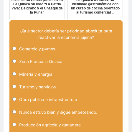
José María Ochoa presentó en
La Quiaca fortalece su
La Quiaca su libro “La Patria
identidad gastronómica con
Viva: Belgrano y el Chasqui de
un curso de cocina orientado
la Puna”
al turismo comercial ...
¿Qué sector debería ser prioridad absoluta para
reactivar la economía jujeña?
Comercio y pymes
Zona Franca la Quiaca
Minería y energía.
Turismo y servicios
Obra pública e infraestructura
Nunca estuvo bien y sigue empeorando.
Producción agrícola y ganadera