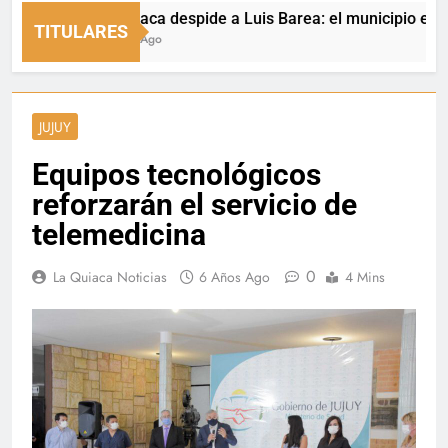
La Quiaca despide a Luis Barea: el municipio expresó s
TITULARES
6 Horas Ago
JUJUY
Equipos tecnológicos
reforzarán el servicio de
telemedicina
0
La Quiaca Noticias
6 Años Ago
4 Mins