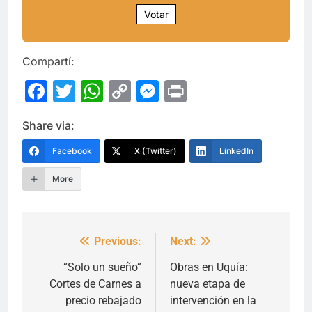
Votar
Compartí:
Facebook
Twitter
WhatsApp
Copy
Messenger
Print
Link
Share via:
Facebook
X (Twitter)
LinkedIn
More
Previous:
Next:
Navegación
de
“Solo un sueño”
Obras en Uquía:
Cortes de Carnes a
nueva etapa de
entradas
precio rebajado
intervención en la