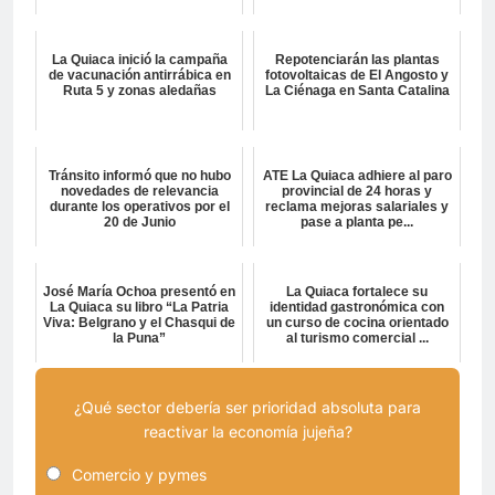
La Quiaca inició la campaña
Repotenciarán las plantas
de vacunación antirrábica en
fotovoltaicas de El Angosto y
Ruta 5 y zonas aledañas
La Ciénaga en Santa Catalina
Tránsito informó que no hubo
ATE La Quiaca adhiere al paro
novedades de relevancia
provincial de 24 horas y
durante los operativos por el
reclama mejoras salariales y
20 de Junio
pase a planta pe...
José María Ochoa presentó en
La Quiaca fortalece su
La Quiaca su libro “La Patria
identidad gastronómica con
Viva: Belgrano y el Chasqui de
un curso de cocina orientado
la Puna”
al turismo comercial ...
¿Qué sector debería ser prioridad absoluta para
reactivar la economía jujeña?
Comercio y pymes