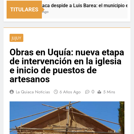
La Quiaca despide a Luis Barea: el municipio expresó 
TITULARES
2 Horas Ago
JUJUY
Obras en Uquía: nueva etapa
de intervención en la iglesia
e inicio de puestos de
artesanos
0
La Quiaca Noticias
6 Años Ago
5 Mins