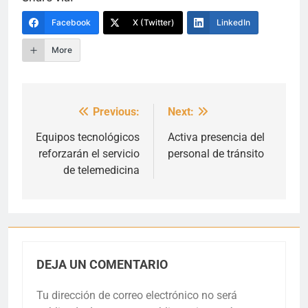
Facebook
X (Twitter)
LinkedIn
More
Previous:
Next:
Navegación
de
Equipos tecnológicos
Activa presencia del
reforzarán el servicio
personal de tránsito
entradas
de telemedicina
DEJA UN COMENTARIO
Tu dirección de correo electrónico no será