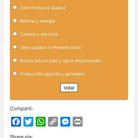
Zona Franca la Quiaca
Minería y energía.
Turismo y servicios
Obra pública e infraestructura
Nunca estuvo bien y sigue empeorando.
Producción agrícola y ganadera
Votar
Compartí:
Facebook
Twitter
WhatsApp
Copy
Messenger
Print
Link
Share via: