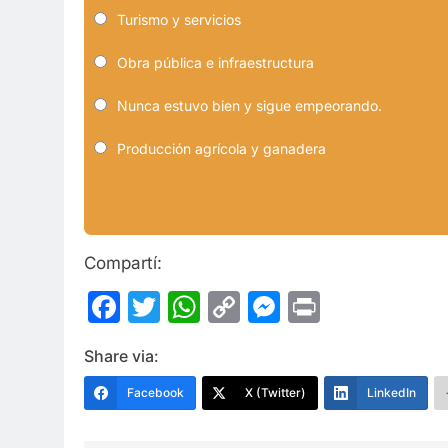
Turismo y servicios
Obra pública e infraestructura
Nunca estuvo bien y sigue empeorando.
Producción agrícola y ganadera
Compartí:
Facebook
Twitter
WhatsApp
Copy
Messenge
Print
Link
Share via:
Facebook
X (Twitter)
LinkedIn