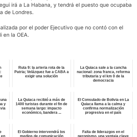
rregui irá a La Habana, y tendrá el puesto que ocupaba
a de Londres.
lizada por el poder Ejecutivo que no contó con el
i en la OEA.
n
Ruta 9: la arteria rota de la
La Quiaca sale a la cancha
:
Patria; Velázquez fue a CABA a
nacional: zona franca, reforma
te
exigir una solución
tributaria y el km 0 de la
democracia
 una
La Quiaca recibió a más de
El Consulado de Bolivia en La
ua y
1400 turistas durante el fin de
Quiaca llama a la calma y
avia
semana largo: impacto
confirma normalización
económico, bandera ...
progresiva en el país
e
El Gobierno intervendrá los
Falta de liderazgos en el
 en
medios de comunicación
peronismo, una ventaja clave