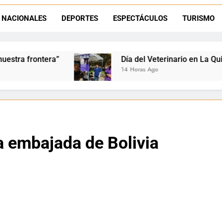
Día del Veterinario en La Quiaca: Zoonosis llevó
NACIONALES
DEPORTES
ESPECTÁCULOS
TURISMO
La frontera se subleva: Dante Velázquez enfrenta el remate de la p
Dante Velázquez marchará contra la 
Día del Veterinario en La Quiaca: Zoonosis llevó 
14 Horas Ago
la embajada de Bolivia