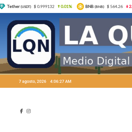
999132
0.01%
BNB
$ 564.26
2.77%
USDC
(BNB)
(USD
Skip
7 agosto, 2026
4:06:28 AM
to
content