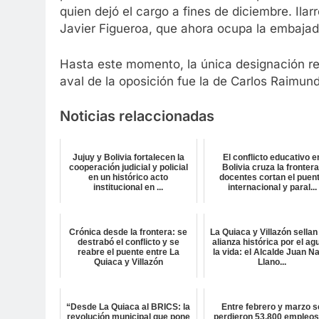
quien dejó el cargo a fines de diciembre. Ila
Javier Figueroa, que ahora ocupa la embajad
Hasta este momento, la única designación rea
aval de la oposición fue la de Carlos Raimund
Noticias relaccionadas
Jujuy y Bolivia fortalecen la
El conflicto educativo e
cooperación judicial y policial
Bolivia cruza la frontera
en un histórico acto
docentes cortan el puen
institucional en ...
internacional y paral...
Crónica desde la frontera: se
La Quiaca y Villazón sellan
destrabó el conflicto y se
alianza histórica por el ag
reabre el puente entre La
la vida: el Alcalde Juan N
Quiaca y Villazón
Llano...
“Desde La Quiaca al BRICS: la
Entre febrero y marzo s
revolución municipal que pone
perdieron 53.800 empleos