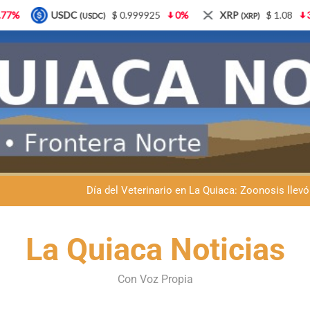
$ 0.999925
0%
XRP
$ 1.08
3.87%
Solana
C)
(XRP)
(SO
Dante Velázquez marchará contra la 
Fernando Rejal respaldó a Dante Velázquez en el Senado: “No qu
Día del Veterinario en La Quiaca: Zoonosis llevó
La frontera se subleva: Dante Velázquez enfrenta el remate de la p
La Quiaca Noticias
Dante Velázquez marchará contra la 
Con Voz Propia
Fernando Rejal respaldó a Dante Velázquez en el Senado: “No qu