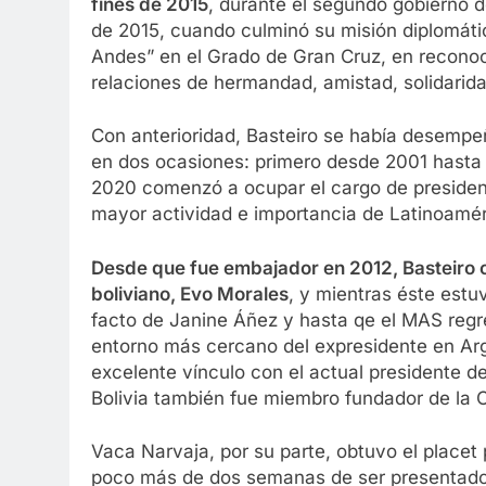
fines de 2015
, durante el segundo gobierno d
de 2015, cuando culminó su misión diplomáti
Andes” en el Grado de Gran Cruz, en reconoci
relaciones de hermandad, amistad, solidarid
Con anterioridad, Basteiro se había desempe
en dos ocasiones: primero desde 2001 hasta 
2020 comenzó a ocupar el cargo de presidente 
mayor actividad e importancia de Latinoamér
Desde que fue embajador en 2012, Basteiro 
boliviano, Evo Morales
, y mientras éste estu
facto de Janine Áñez y hasta qe el MAS regr
entorno más cercano del expresidente en Arg
excelente vínculo con el actual presidente de
Bolivia también fue miembro fundador de la 
Vaca Narvaja, por su parte, obtuvo el placet 
poco más de dos semanas de ser presentado. 