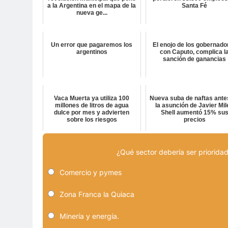
a la Argentina en el mapa de la
Santa Fé
nueva ge...
Un error que pagaremos los
El enojo de los gobernado
argentinos
con Caputo, complica l
sanción de ganancias
Vaca Muerta ya utiliza 100
Nueva suba de naftas ante
millones de litros de agua
la asunción de Javier Mil
dulce por mes y advierten
Shell aumentó 15% su
sobre los riesgos
precios
¿Qué sector debería ser prioridad
Comercio y pymes
Zona Franca la Quiaca
Minería y energía.