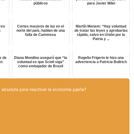
públicos
para Javier Milei
res
Cortes masivos de luz en el
Martín Menem: “Hay voluntad
a
norte del país, hablan de una
de tratar las leyes y aprobarlas
falla de Cammesa
rápido, salvo en Unión por la
Patria y ...
s de
Diana Mondino aseguró que “la
Rogelio Frigerio le hizo una
ei:
voluntad es que Scioli siga”
advertencia a Patricia Bullrich
s
como embajador de Brasil
 absoluta para reactivar la economía jujeña?