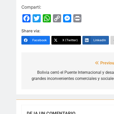
Compartí:
Facebook
Twitter
WhatsApp
Copy
Messenge
Print
Link
Share via:
Facebook
X (Twitter)
LinkedIn
Previou
Navegación
de
Bolivia cerró el Puente Internacional y desa
grandes inconvenientes comerciales y social
entradas
DEJA UN COMENTARIO