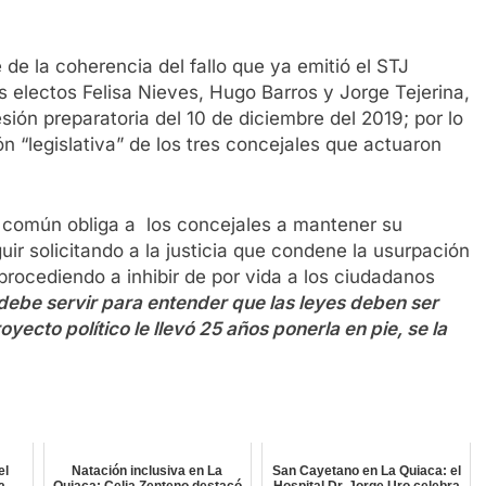
e de la coherencia del fallo que ya emitió el STJ
 electos Felisa Nieves, Hugo Barros y Jorge Tejerina,
sesión preparatoria del 10 de diciembre del 2019; por lo
n “legislativa” de los tres concejales que actuaron
o común obliga a los concejales a mantener su
ir solicitando a la justicia que condene la usurpación
 procediendo a inhibir de por vida a los ciudadanos
debe servir para entender que las leyes deben ser
ecto político le llevó 25 años ponerla en pie, se la
el
Natación inclusiva en La
San Cayetano en La Quiaca: el