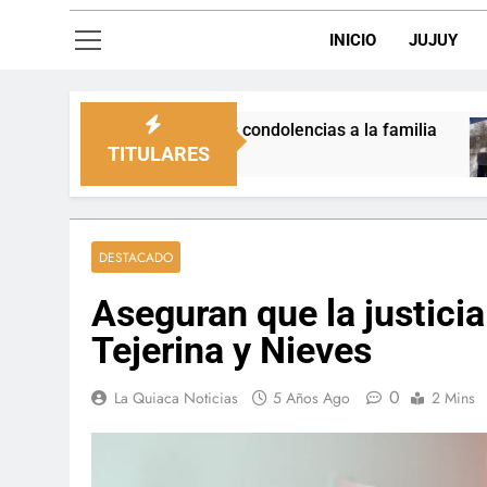
INICIO
JUJUY
 sus condolencias a la familia
La Quiaca defen
1 Día Ago
TITULARES
DESTACADO
Aseguran que la justicia 
Tejerina y Nieves
0
La Quiaca Noticias
5 Años Ago
2 Mins