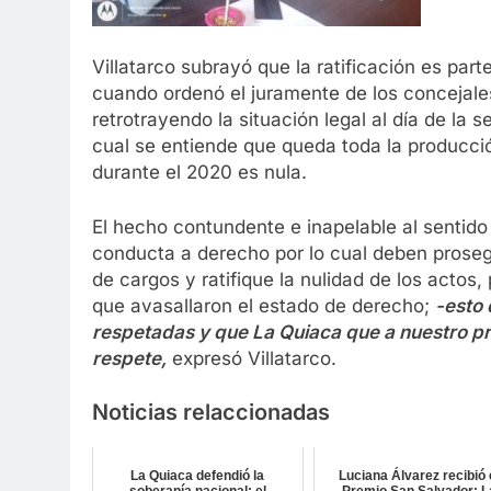
Villatarco subrayó que la ratificación es part
cuando ordenó el juramente de los concejales
retrotrayendo la situación legal al día de la 
cual se entiende que queda toda la producció
durante el 2020 es nula.
El hecho contundente e inapelable al sentid
conducta a derecho por lo cual deben prosegu
de cargos y ratifique la nulidad de los actos,
que avasallaron el estado de derecho;
-esto 
respetadas y que La Quiaca que a nuestro proy
respete,
expresó Villatarco.
Noticias relaccionadas
La Quiaca defendió la
Luciana Álvarez recibió 