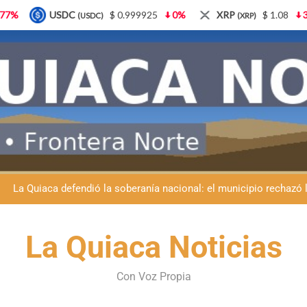
 0.999925
0%
XRP
$ 1.08
3.87%
Solana
$
(XRP)
(SOL)
Día del Niño en La Quiaca: el municipio prepara una gran celebrac
La Quiaca despide a Luis Barea: el municipio
La Quiaca defendió la soberanía nacional: el municipio rechazó la
Luciana Álvarez recibió el Premio San Salvador: La Quiaca celebra 
Día del Niño en La Quiaca: el municipio prepara una gran celebrac
La Quiaca Noticias
La Quiaca despide a Luis Barea: el municipio
Con Voz Propia
La Quiaca defendió la soberanía nacional: el municipio rechazó la