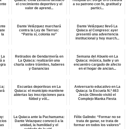
a
Quiaca: Celia Zenteno destacó
Hospital Dr. Jorge Uro celebra
ente
el crecimiento deportivo y el
a su patrono con fe, gratitud y
valor de aprend...
partici...
ante
Dante Velázquez marchará
Dante Velázquez llevó La
ate
contra la Ley de Tierras:
Quiaca al Congreso: ayer
 la
“Patria sí, colonia no”
presentó una advertencia
institucional y hoy march...
 La
Retirados de Gendarmería en
Semana del Abuelo en La
rá a
La Quiaca: realizarán una
Quiaca: música, baile y un
egra
charla sobre trámites, haberes
encuentro cargado de afecto
y Ganancias
en el hogar de ancian...
ca:
Escuelas deportivas en La
Aniversario educativo en La
ará
Quiaca: el municipio mantiene
Quiaca: la Escuela N.º 463
abiertas las inscripciones para
Jesús Olmedo visitó el
fútbol y vól...
Complejo Manka Fiesta
uy:
La Quiaca ante la Pachamama:
Félix Galindo: “Formar no se
cios
Dante Velazquez convocó a la
trata de ganar, se trata de
tas
unidad, la humildad y el
formar en todos los valores”