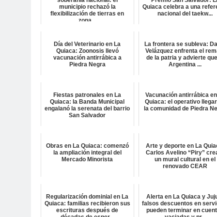
soberanía nacional: el
Premio San Salvador: L
municipio rechazó la
Quiaca celebra a una refer
flexibilización de tierras en
nacional del taekw...
zona...
Día del Veterinario en La
La frontera se subleva: D
Quiaca: Zoonosis llevó
Velázquez enfrenta el rem
vacunación antirrábica a
de la patria y advierte que
Piedra Negra
Argentina ...
Fiestas patronales en La
Vacunación antirrábica en
Quiaca: la Banda Municipal
Quiaca: el operativo llega
engalanó la serenata del barrio
la comunidad de Piedra N
San Salvador
Obras en La Quiaca: comenzó
Arte y deporte en La Quia
la ampliación integral del
Carlos Avelino “Piry” cre
Mercado Minorista
un mural cultural en el
renovado CEAR
Regularización dominial en La
Alerta en La Quiaca y Juj
Quiaca: familias recibieron sus
falsos descuentos en servi
escrituras después de
pueden terminar en cuen