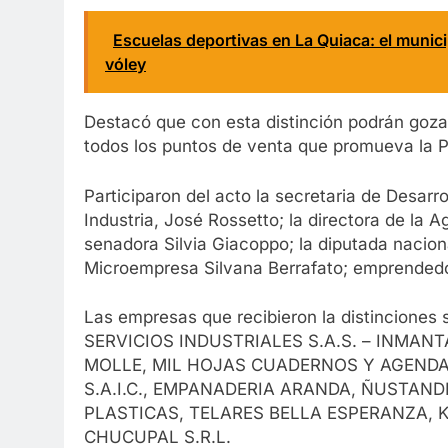
Escuelas deportivas en La Quiaca: el munici
vóley
Destacó que con esta distinción podrán gozar
todos los puntos de venta que promueva la P
Participaron del acto la secretaria de Desarro
Industria, José Rossetto; la directora de la 
senadora Silvia Giacoppo; la diputada nacion
Microempresa Silvana Berrafato; emprendedo
Las empresas que recibieron la distincio
SERVICIOS INDUSTRIALES S.A.S. – INMANT
MOLLE, MIL HOJAS CUADERNOS Y AGENDAS,
S.A.I.C., EMPANADERIA ARANDA, ÑUSTANDI
PLASTICAS, TELARES BELLA ESPERANZA, KU
CHUCUPAL S.R.L.