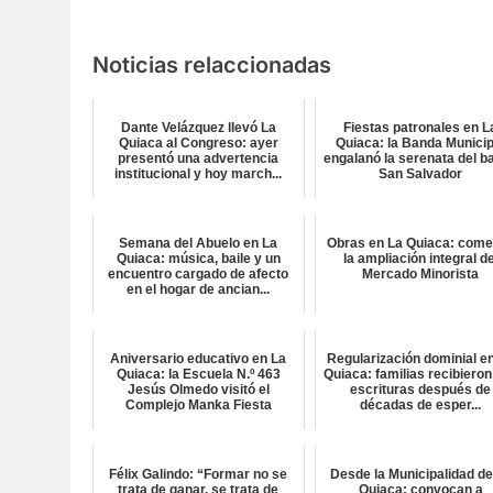
Noticias relaccionadas
Dante Velázquez llevó La
Fiestas patronales en L
Quiaca al Congreso: ayer
Quiaca: la Banda Municip
presentó una advertencia
engalanó la serenata del ba
institucional y hoy march...
San Salvador
Semana del Abuelo en La
Obras en La Quiaca: com
Quiaca: música, baile y un
la ampliación integral de
encuentro cargado de afecto
Mercado Minorista
en el hogar de ancian...
Aniversario educativo en La
Regularización dominial e
Quiaca: la Escuela N.º 463
Quiaca: familias recibieron
Jesús Olmedo visitó el
escrituras después de
Complejo Manka Fiesta
décadas de esper...
Félix Galindo: “Formar no se
Desde la Municipalidad de
trata de ganar, se trata de
Quiaca: convocan a