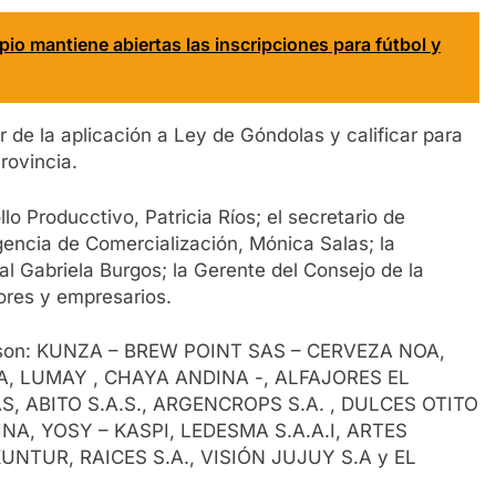
pio mantiene abiertas las inscripciones para fútbol y
 de la aplicación a Ley de Góndolas y calificar para
rovincia.
llo Producctivo, Patricia Ríos; el secretario de
Agencia de Comercialización, Mónica Salas; la
al Gabriela Burgos; la Gerente del Consejo de la
res y empresarios.
nes son: KUNZA – BREW POINT SAS – CERVEZA NOA,
A, LUMAY , CHAYA ANDINA -, ALFAJORES EL
 ABITO S.A.S., ARGENCROPS S.A. , DULCES OTITO
NA, YOSY – KASPI, LEDESMA S.A.A.I, ARTES
NTUR, RAICES S.A., VISIÓN JUJUY S.A y EL