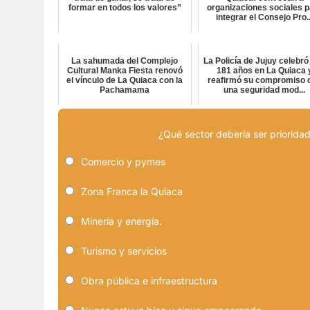
formar en todos los valores”
organizaciones sociales p
integrar el Consejo Pro..
La sahumada del Complejo
La Policía de Jujuy celebró
Cultural Manka Fiesta renovó
181 años en La Quiaca 
el vínculo de La Quiaca con la
reafirmó su compromiso 
Pachamama
una seguridad mod...
¿Qué sector debería ser prioridad
Comercio y pymes
Zona Franca la Quiaca
Minería y energía.
Turismo y servicios
Obra pública e infraestructura