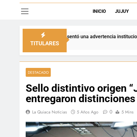
INICIO
JUJUY
presentó una advertencia institucional y hoy marcha por la so
TITULARES
DESTACADO
Sello distintivo origen 
entregaron distinciones
0
La Quiaca Noticias
5 Años Ago
5 Mins