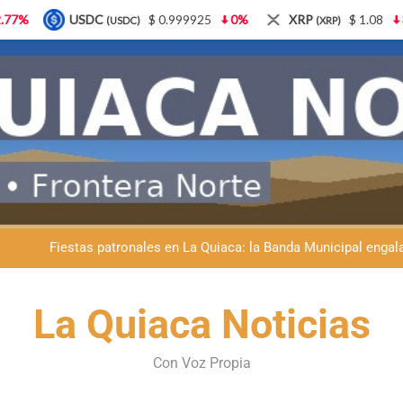
 0.999925
0%
XRP
$ 1.08
3.87%
Solana
$ 
(XRP)
(SOL)
Retirados de Gendarmería en La Quiaca: realizarán una char
ante Velázquez llevó La Quiaca al Congreso: ayer presentó una adve
Fiestas patronales en La Quiaca: la Banda Municipal engala
Vacunación antirrábica en La Quiaca: el operativo 
Retirados de Gendarmería en La Quiaca: realizarán una char
La Quiaca Noticias
ante Velázquez llevó La Quiaca al Congreso: ayer presentó una adve
Con Voz Propia
Fiestas patronales en La Quiaca: la Banda Municipal engala