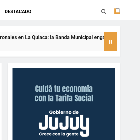
llegará a la comunidad de Piedra Negra
DESTACADO
la sobre trámites, haberes y Ganancias
anda Municipal engalanó la serenata del barrio San Salvador