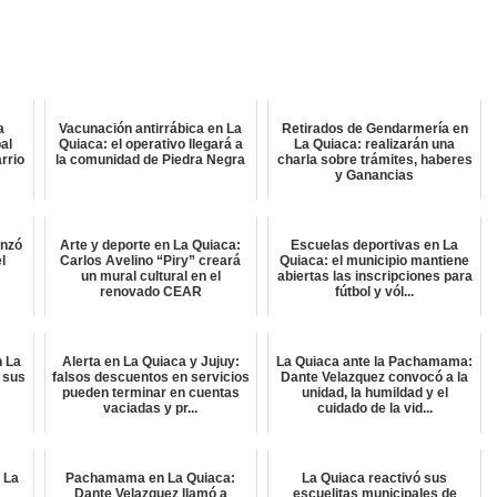
a
Vacunación antirrábica en La
Retirados de Gendarmería en
al
Quiaca: el operativo llegará a
La Quiaca: realizarán una
rrio
la comunidad de Piedra Negra
charla sobre trámites, haberes
y Ganancias
enzó
Arte y deporte en La Quiaca:
Escuelas deportivas en La
l
Carlos Avelino “Piry” creará
Quiaca: el municipio mantiene
un mural cultural en el
abiertas las inscripciones para
renovado CEAR
fútbol y vól...
n La
Alerta en La Quiaca y Jujuy:
La Quiaca ante la Pachamama:
 sus
falsos descuentos en servicios
Dante Velazquez convocó a la
pueden terminar en cuentas
unidad, la humildad y el
vaciadas y pr...
cuidado de la vid...
 La
Pachamama en La Quiaca:
La Quiaca reactivó sus
Dante Velazquez llamó a
escuelitas municipales de