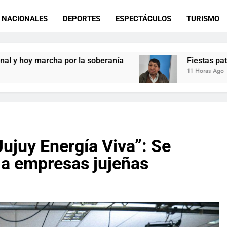
Vacunación antirrábica en La Quiaca: el operativo 
NACIONALES
DEPORTES
ESPECTÁCULOS
TURISMO
Retirados de Gendarmería en La Quiaca: realizarán una char
beranía
Fiestas patronales en La Quiaca: la B
11 Horas Ago
“Jujuy Energía Viva”: Se
 a empresas jujeñas