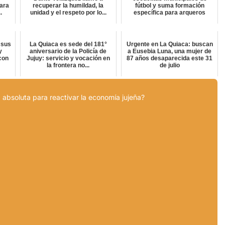
ara
recuperar la humildad, la
fútbol y suma formación
.
unidad y el respeto por lo...
específica para arqueros
 sus
La Quiaca es sede del 181°
Urgente en La Quiaca: buscan
y
aniversario de la Policía de
a Eusebia Luna, una mujer de
con
Jujuy: servicio y vocación en
87 años desaparecida este 31
la frontera no...
de julio
 absoluta para reactivar la economía jujeña?