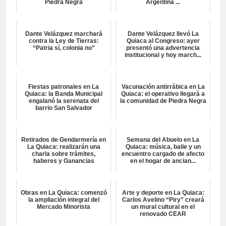
Piedra Negra
Argentina ...
Dante Velázquez marchará
Dante Velázquez llevó La
contra la Ley de Tierras:
Quiaca al Congreso: ayer
“Patria sí, colonia no”
presentó una advertencia
institucional y hoy march...
Fiestas patronales en La
Vacunación antirrábica en La
Quiaca: la Banda Municipal
Quiaca: el operativo llegará a
engalanó la serenata del
la comunidad de Piedra Negra
barrio San Salvador
Retirados de Gendarmería en
Semana del Abuelo en La
La Quiaca: realizarán una
Quiaca: música, baile y un
charla sobre trámites,
encuentro cargado de afecto
haberes y Ganancias
en el hogar de ancian...
Obras en La Quiaca: comenzó
Arte y deporte en La Quiaca:
la ampliación integral del
Carlos Avelino “Piry” creará
Mercado Minorista
un mural cultural en el
renovado CEAR