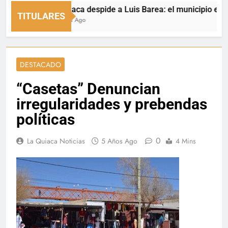
La Quiaca despide a Luis Barea: el municipio expresó s
TITULARES
15 Horas Ago
DESTACADO
“Casetas” Denuncian
irregularidades y prebendas
políticas
0
La Quiaca Noticias
5 Años Ago
4 Mins