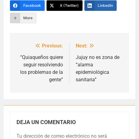
Facebook
X (Twitter)
LinkedIn
More
Previous:
Next:
Navegación
de
“Quiaqueños quiere
Jujuy no es zona de
seguir resolviendo
“alarma
entradas
los problemas de la
epidemiológica
gente”
sanitaria”
DEJA UN COMENTARIO
Tu dirección de correo electrónico no será