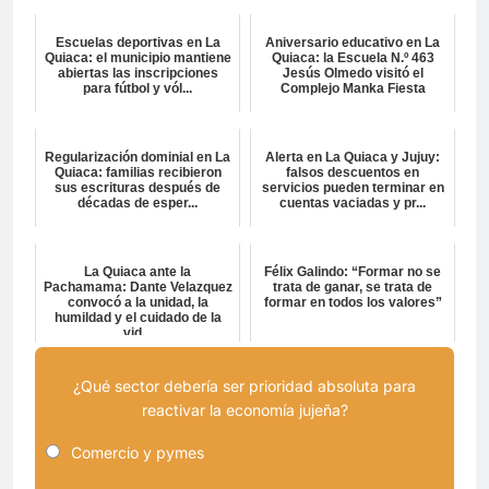
Escuelas deportivas en La
Aniversario educativo en La
Quiaca: el municipio mantiene
Quiaca: la Escuela N.º 463
abiertas las inscripciones
Jesús Olmedo visitó el
para fútbol y vól...
Complejo Manka Fiesta
Regularización dominial en La
Alerta en La Quiaca y Jujuy:
Quiaca: familias recibieron
falsos descuentos en
sus escrituras después de
servicios pueden terminar en
décadas de esper...
cuentas vaciadas y pr...
La Quiaca ante la
Félix Galindo: “Formar no se
Pachamama: Dante Velazquez
trata de ganar, se trata de
convocó a la unidad, la
formar en todos los valores”
humildad y el cuidado de la
vid...
¿Qué sector debería ser prioridad absoluta para
reactivar la economía jujeña?
Comercio y pymes