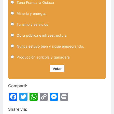
Zona Franca la Quiaca
Minería y energía.
Turismo y servicios
Obra pública e infraestructura
Nunca estuvo bien y sigue empeorando.
Producción agrícola y ganadera
Votar
Compartí:
Facebook
Twitter
WhatsApp
Copy
Messenger
Print
Link
Share via: