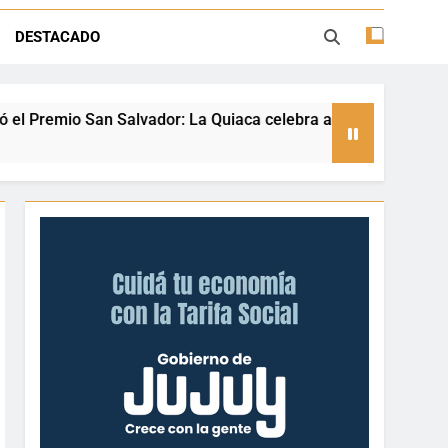
ión con juegos, espectáculos y regalos
DESTACADO
ento deportivo y el valor de aprender a
desenvolverse en el agua
 La Quiaca celebra a una referente nacional del taekwondo