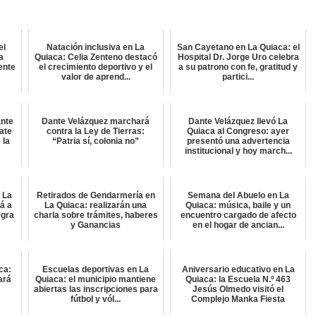
el
Natación inclusiva en La
San Cayetano en La Quiaca: el
a
Quiaca: Celia Zenteno destacó
Hospital Dr. Jorge Uro celebra
ente
el crecimiento deportivo y el
a su patrono con fe, gratitud y
valor de aprend...
partici...
ante
Dante Velázquez marchará
Dante Velázquez llevó La
ate
contra la Ley de Tierras:
Quiaca al Congreso: ayer
 la
“Patria sí, colonia no”
presentó una advertencia
institucional y hoy march...
 La
Retirados de Gendarmería en
Semana del Abuelo en La
rá a
La Quiaca: realizarán una
Quiaca: música, baile y un
egra
charla sobre trámites, haberes
encuentro cargado de afecto
y Ganancias
en el hogar de ancian...
ca:
Escuelas deportivas en La
Aniversario educativo en La
ará
Quiaca: el municipio mantiene
Quiaca: la Escuela N.º 463
abiertas las inscripciones para
Jesús Olmedo visitó el
fútbol y vól...
Complejo Manka Fiesta