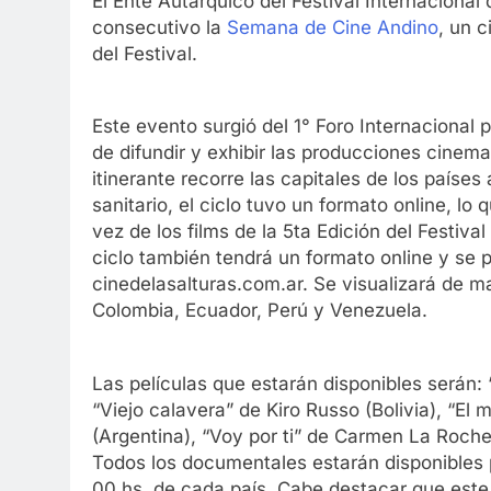
El Ente Autárquico del Festival Internacional
consecutivo la
Semana de Cine Andino
, un c
del Festival.
Este evento surgió del 1° Foro Internacional
de difundir y exhibir las producciones cinema
itinerante recorre las capitales de los países
sanitario, el ciclo tuvo un formato online, lo
vez de los films de la 5ta Edición del Festiva
ciclo también tendrá un formato online y se pod
cinedelasalturas.com.ar. Se visualizará de man
Colombia, Ecuador, Perú y Venezuela.
Las películas que estarán disponibles serán: 
“Viejo calavera” de Kiro Russo (Bolivia), “El
(Argentina), “Voy por ti” de Carmen La Roche
Todos los documentales estarán disponibles po
00 hs. de cada país. Cabe destacar que este c