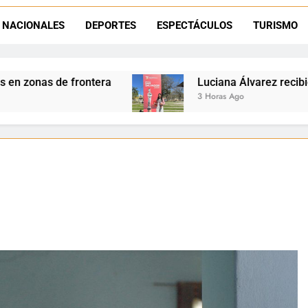
Día del Niño en La Quiaca: el municipio prepara una gran celebrac
NACIONALES
DEPORTES
ESPECTÁCULOS
TURISMO
Natación inclusiva en La Quiaca: Celia Zenteno destacó el crecimi
Luciana Álvarez recibió el Premio San Salvador:
3 Horas Ago