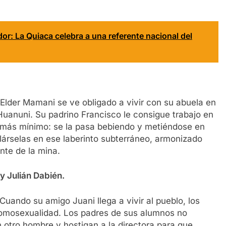
dor: La Quiaca celebra a una referente nacional del
Elder Mamani se ve obligado a vivir con su abuela en
Huanuni. Su padrino Francisco le consigue trabajo en
lo más mínimo: se la pasa bebiendo y metiéndose en
árselas en ese laberinto subterráneo, armonizado
nte de la mina.
y Julián Dabién.
uando su amigo Juani llega a vivir al pueblo, los
homosexualidad. Los padres de sus alumnos no
otro hombre y hostigan a la directora para que