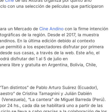
 de
Cine
de las Alturas organiza por quinto año
iclo con una selección de películas que participaron
 para un Mercado de
Cine Andino
con la firme intención
tográficas de la región. Desde el 2017, la muestra
 andinos. En la última edición debido al contexto
 que permitió a los espectadores disfrutar por primera
l desde sus casas, a través de la web. Este año, el
rá disfrutar del 1 al 5 de julio en
era libre y gratuita en Argentina, Bolivia, Chile,
“Tan distintos” de Pablo Arturo Suárez (Ecuador),
 maestro” de Cristina Tamagnini y Julián Dabién
 (Venezuela), “La cantera” de Miguel Barreda (Perú).
r 24 hs., cada día se habilitará uno a partir de las
iclo se lleva a cabo gracias a la colaboración de los