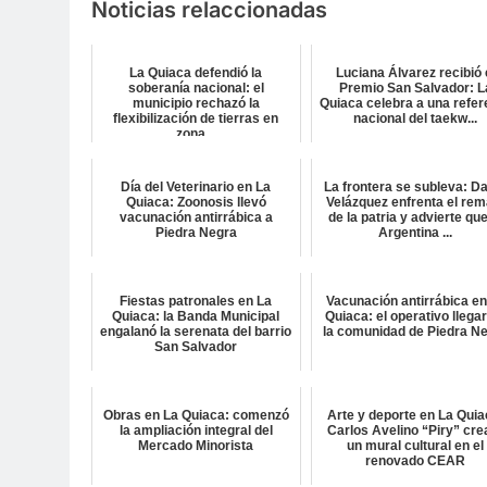
Noticias relaccionadas
La Quiaca defendió la
Luciana Álvarez recibió 
soberanía nacional: el
Premio San Salvador: L
municipio rechazó la
Quiaca celebra a una refer
flexibilización de tierras en
nacional del taekw...
zona...
Día del Veterinario en La
La frontera se subleva: D
Quiaca: Zoonosis llevó
Velázquez enfrenta el rem
vacunación antirrábica a
de la patria y advierte que
Piedra Negra
Argentina ...
Fiestas patronales en La
Vacunación antirrábica en
Quiaca: la Banda Municipal
Quiaca: el operativo llega
engalanó la serenata del barrio
la comunidad de Piedra N
San Salvador
Obras en La Quiaca: comenzó
Arte y deporte en La Quia
la ampliación integral del
Carlos Avelino “Piry” cre
Mercado Minorista
un mural cultural en el
renovado CEAR