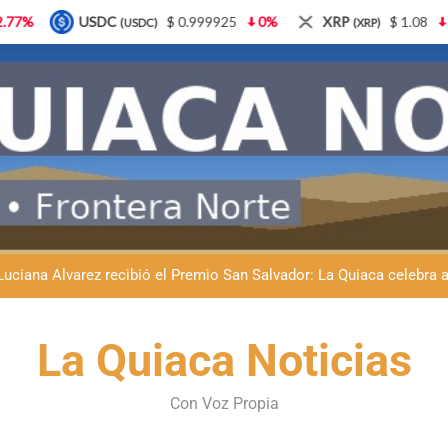
$ 0.999925
0%
XRP
$ 1.08
3.87%
Solana
(XRP)
(SOL)
Natación inclusiva en La Quiaca: Celia Zenteno destacó el crecimi
La Quiaca defendió la soberanía nacional: el municipio rechazó la
Luciana Álvarez recibió el Premio San Salvador: La Quiaca celebra 
Día del Niño en La Quiaca: el municipio prepara una gran celebrac
Natación inclusiva en La Quiaca: Celia Zenteno destacó el crecimi
La Quiaca Noticias
La Quiaca defendió la soberanía nacional: el municipio rechazó la
Con Voz Propia
Luciana Álvarez recibió el Premio San Salvador: La Quiaca celebra 