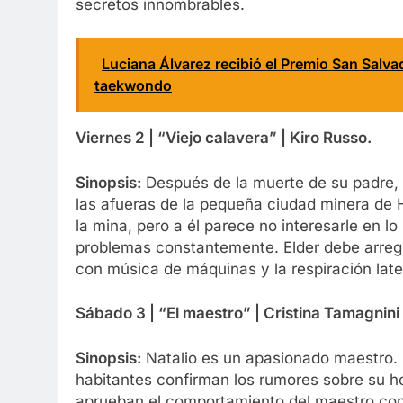
secretos innombrables.
Luciana Álvarez recibió el Premio San Salva
taekwondo
Viernes 2 |
“Viejo calavera” | Kiro Russo.
Sinopsis:
Después de la muerte de su padre, 
las afueras de la pequeña ciudad minera de 
la mina, pero a él parece no interesarle en 
problemas constantemente. Elder debe arregl
con música de máquinas y la respiración late
Sábado 3 |
“El maestro” | Cristina Tamagnini 
Sinopsis:
Natalio es un apasionado maestro. C
habitantes confirman los rumores sobre su 
aprueban el comportamiento del maestro con 