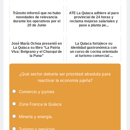
Tránsito informó que no hubo
ATE La Quiaca adhiere al paro
novedades de relevancia
provincial de 24 horas y
durante los operativos por el
reclama mejoras salariales y
20 de Junio
pase a planta pe...
José María Ochoa presentó en
La Quiaca fortalece su
La Quiaca su libro “La Patria
identidad gastronómica con
Viva: Belgrano y el Chasqui de
un curso de cocina orientado
la Puna”
al turismo comercial ...
¿Qué sector debería ser prioridad absoluta para
reactivar la economía jujeña?
Comercio y pymes
Zona Franca la Quiaca
Minería y energía.
Turismo y servicios