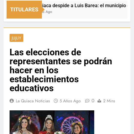
La Quiaca despide a Luis Barea: el municipio expresó 
TITULARES
22 Horas Ago
JUJUY
Las elecciones de
representantes se podrán
hacer en los
establecimientos
educativos
0
La Quiaca Noticias
5 Años Ago
2 Mins