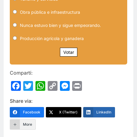
Obra pública e infraestructura
Nunca estuvo bien y sigue empeorando.
Producción agrícola y ganadera
Votar
Compartí:
Facebook
Twitter
WhatsApp
Copy
Messenger
Print
Link
Share via:
Facebook
X (Twitter)
LinkedIn
More