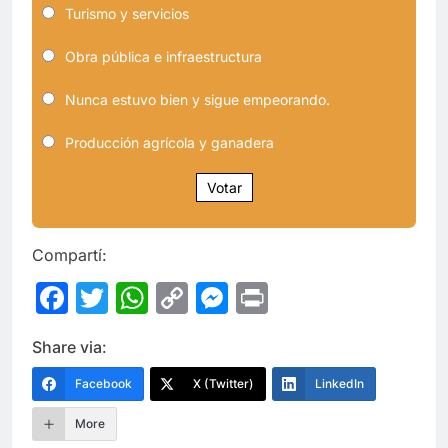
Turismo y servicios
Obra pública e infraestructura
Nunca estuvo bien y sigue empeorando.
Producción agrícola y ganadera
Votar
Compartí:
Facebook
Twitter
WhatsApp
Copy
Messenger
Print
Link
Share via:
Facebook
X (Twitter)
LinkedIn
More