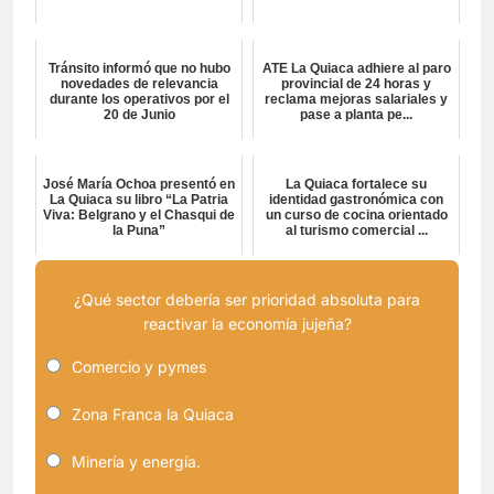
Tránsito informó que no hubo
ATE La Quiaca adhiere al paro
novedades de relevancia
provincial de 24 horas y
durante los operativos por el
reclama mejoras salariales y
20 de Junio
pase a planta pe...
José María Ochoa presentó en
La Quiaca fortalece su
La Quiaca su libro “La Patria
identidad gastronómica con
Viva: Belgrano y el Chasqui de
un curso de cocina orientado
la Puna”
al turismo comercial ...
¿Qué sector debería ser prioridad absoluta para
reactivar la economía jujeña?
Comercio y pymes
Zona Franca la Quiaca
Minería y energía.