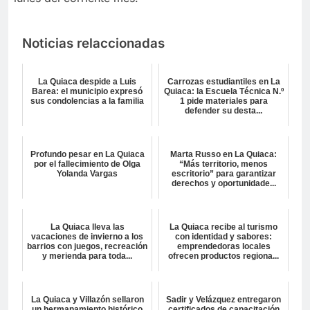
Noticias relaccionadas
La Quiaca despide a Luis
Carrozas estudiantiles en La
Barea: el municipio expresó
Quiaca: la Escuela Técnica N.º
sus condolencias a la familia
1 pide materiales para
defender su desta...
Profundo pesar en La Quiaca
Marta Russo en La Quiaca:
por el fallecimiento de Olga
“Más territorio, menos
Yolanda Vargas
escritorio” para garantizar
derechos y oportunidade...
La Quiaca lleva las
La Quiaca recibe al turismo
vacaciones de invierno a los
con identidad y sabores:
barrios con juegos, recreación
emprendedoras locales
y merienda para toda...
ofrecen productos regiona...
La Quiaca y Villazón sellaron
Sadir y Velázquez entregaron
un hermanamiento histórico
certificados de capacitación