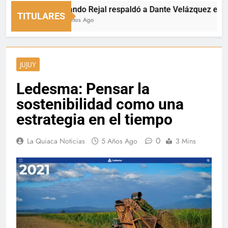
Fernando Rejal respaldó a Dante Velázquez en el Sen
TITULARES
11 Minutos Ago
JUJUY
Ledesma: Pensar la
sostenibilidad como una
estrategia en el tiempo
0
La Quiaca Noticias
5 Años Ago
3 Mins