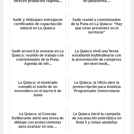
ofrecen productos regiona...
en plataforma ...
Sadir y Velázquez entregaron
Sadir reunió a comisionados
certificados de capacitación
de la Puna en La Quiaca: “Hay
laboral en La Quiaca
que estar presentes en el
territorio”
Sadir arrancó la semana en La
La Quiaca vivió una fiesta
Quiaca: reunión de trabajo con
estudiantil multitudinaria con
comisionados de la Puna.
la presentación de camperas
Agenda de infr...
del nivel medi...
La Quiaca: el municipio
La Quiaca: la UNJu abre la
cumplió el sueño de un
preinscripción para Analista
merendero en el barrio 6 de
Programador Universitario
Junio
La Quiaca: el Concejo
La Quiaca inició la campaña
Deliberante abrió una mesa de
de vacunación antirrábica en
diálogo con proteccionistas
Ruta 5 y zonas aledañas
para avanzar en una ...