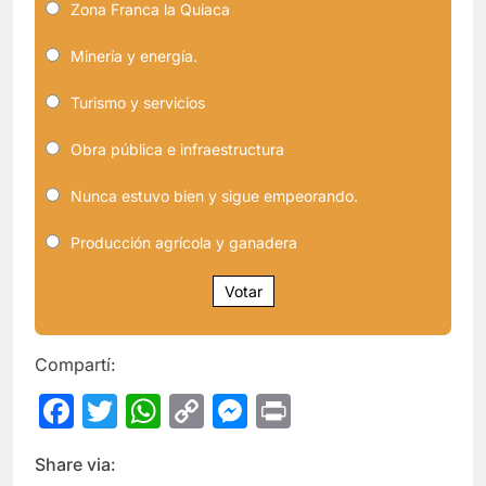
Zona Franca la Quiaca
Minería y energía.
Turismo y servicios
Obra pública e infraestructura
Nunca estuvo bien y sigue empeorando.
Producción agrícola y ganadera
Votar
Compartí:
Facebook
Twitter
WhatsApp
Copy
Messenger
Print
Link
Share via: