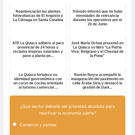
Repotenciarán las plantas
Tránsito informó que no hubo
fotovoltaicas de El Angosto y
novedades de relevancia
La Ciénaga en Santa Catalina
durante los operativos por el
20 de Junio
ATE La Quiaca adhiere al paro
José María Ochoa presentó en
provincial de 24 horas y
La Quiaca su libro “La Patria
reclama mejoras salariales y
Viva: Belgrano y el Chasqui de
pase a planta pe...
la Puna”
La Quiaca fortalece su
Ramón Neyra acompañó la
identidad gastronómica con
inauguración del pavimento en
un curso de cocina orientado
calle Árabe Siria y destacó la
al turismo comercial ...
gestión de Dant...
¿Qué sector debería ser prioridad absoluta para
reactivar la economía jujeña?
Comercio y pymes