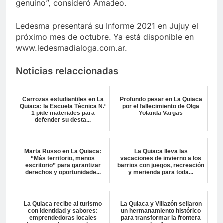
genuino”, consideró Amadeo.
Ledesma presentará su Informe 2021 en Jujuy el
próximo mes de octubre. Ya está disponible en
www.ledesmadialoga.com.ar.
Noticias relaccionadas
Carrozas estudiantiles en La
Profundo pesar en La Quiaca
Quiaca: la Escuela Técnica N.º
por el fallecimiento de Olga
1 pide materiales para
Yolanda Vargas
defender su desta...
Marta Russo en La Quiaca:
La Quiaca lleva las
“Más territorio, menos
vacaciones de invierno a los
escritorio” para garantizar
barrios con juegos, recreación
derechos y oportunidade...
y merienda para toda...
La Quiaca recibe al turismo
La Quiaca y Villazón sellaron
con identidad y sabores:
un hermanamiento histórico
emprendedoras locales
para transformar la frontera