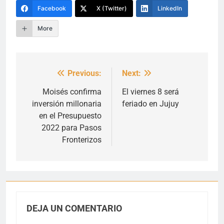
Facebook
X (Twitter)
LinkedIn
More
Previous:
Next:
Navegación
de
Moisés confirma
El viernes 8 será
inversión millonaria
feriado en Jujuy
entradas
en el Presupuesto
2022 para Pasos
Fronterizos
DEJA UN COMENTARIO