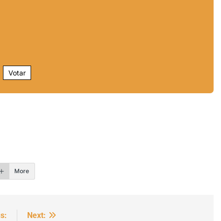
Votar
r
More
s:
Next: