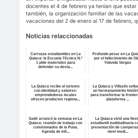
docentes el 4 de febrero ya tenían que estar 
también, la organización familiar de las vac
vacaciones del 2 de enero al 17 de febrero, 
Noticias relaccionadas
Carrozas estudiantiles en La
Profundo pesar en La Qui
Quiaca: la Escuela Técnica N.º
por el fallecimiento de O
1 pide materiales para
Yolanda Vargas
defender su desta...
La Quiaca recibe al turismo
La Quiaca y Villazón sella
con identidad y sabores:
un hermanamiento histór
emprendedoras locales
para transformar la fronter
ofrecen productos regiona...
plataforma ...
Sadir arrancó la semana en La
La Quiaca vivió una fies
Quiaca: reunión de trabajo con
estudiantil multitudinaria c
comisionados de la Puna.
presentación de camperas
Agenda de infr...
nivel medi...