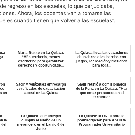
de regreso en las escuelas, lo que perjudicaba,
aciones. Ahora, los docentes van a tomarse las
que es cuando tienen que volver a las escuelas”.
aca
Marta Russo en La Quiaca:
La Quiaca lleva las vacaciones
lga
“Más territorio, menos
de invierno a los barrios con
escritorio” para garantizar
juegos, recreación y merienda
derechos y oportunidade...
para toda...
ron
Sadir y Velázquez entregaron
Sadir reunió a comisionados
ico
certificados de capacitación
de la Puna en La Quiaca: “Hay
a en
laboral en La Quiaca
que estar presentes en el
territorio”
ta
La Quiaca: el municipio
La Quiaca: la UNJu abre la
on la
cumplió el sueño de un
preinscripción para Analista
 del
merendero en el barrio 6 de
Programador Universitario
Junio