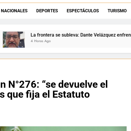
Dante Velázquez marchará contra la 
NACIONALES
DEPORTES
ESPECTÁCULOS
TURISMO
ante Velázquez llevó La Quiaca al Congreso: ayer presentó una adve
a se subleva: Dante Velázquez enfrenta el remate de la patria 
ón N°276: “se devuelve el
 que fija el Estatuto