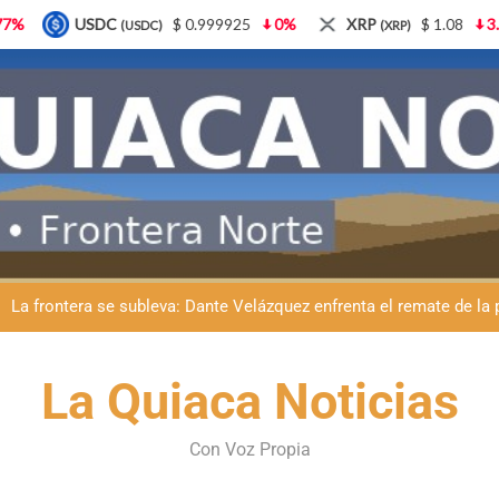
 0.999925
0%
XRP
$ 1.08
3.87%
Solana
$
(XRP)
(SOL)
ante Velázquez llevó La Quiaca al Congreso: ayer presentó una adve
Día del Veterinario en La Quiaca: Zoonosis llevó
La frontera se subleva: Dante Velázquez enfrenta el remate de la p
Dante Velázquez marchará contra la 
ante Velázquez llevó La Quiaca al Congreso: ayer presentó una adve
La Quiaca Noticias
Día del Veterinario en La Quiaca: Zoonosis llevó
Con Voz Propia
La frontera se subleva: Dante Velázquez enfrenta el remate de la p