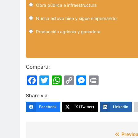
Obra pública e infraestructura
Nunca estuvo bien y sigue empeorando.
Producción agrícola y ganadera
Compartí:
Facebook
Twitter
WhatsApp
Copy
Messenge
Print
Link
Share via:
Facebook
X (Twitter)
LinkedIn
Previou
Navegación