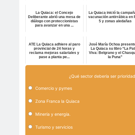
La Quiaca: el Concejo
La Quiaca inició la campañ
Deliberante abrió una mesa de
vacunación antirrábica en 
diálogo con proteccionistas
5 y zonas aledañas
para avanzar en una ...
ATE La Quiaca adhiere al paro
José María Ochoa present
provincial de 24 horas y
La Quiaca su libro “La Pat
reclama mejoras salariales y
Viva: Belgrano y el Chasqu
pase a planta pe...
la Puna”
¿Qué sector debería ser prioridad
Comercio y pymes
Zona Franca la Quiaca
Minería y energía.
Turismo y servicios