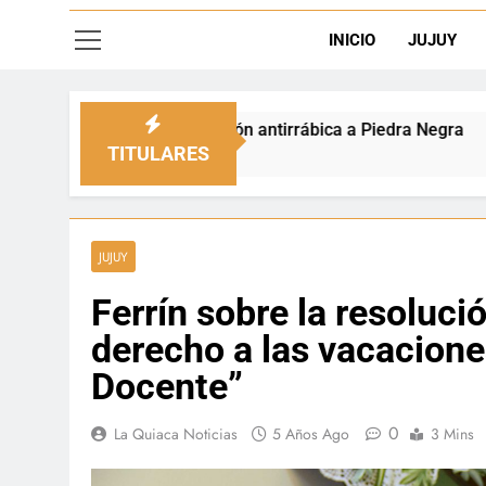
INICIO
JUJUY
D
cunación antirrábica a Piedra Negra
La fronter
4 Horas Ago
TITULARES
JUJUY
Ferrín sobre la resoluci
derecho a las vacaciones
Docente”
0
La Quiaca Noticias
5 Años Ago
3 Mins