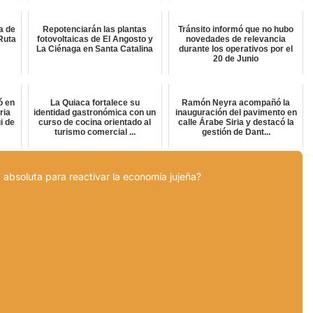
a de
Repotenciarán las plantas
Tránsito informó que no hubo
Ruta
fotovoltaicas de El Angosto y
novedades de relevancia
La Ciénaga en Santa Catalina
durante los operativos por el
20 de Junio
ó en
La Quiaca fortalece su
Ramón Neyra acompañó la
ria
identidad gastronómica con un
inauguración del pavimento en
i de
curso de cocina orientado al
calle Árabe Siria y destacó la
turismo comercial ...
gestión de Dant...
 absoluta para reactivar la economía jujeña?