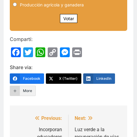
Producción agrícola y ganadera
Votar
Compartí:
Facebook
Twitter
WhatsApp
Copy
Messenger
Print
Link
Share via:
Facebook
X (Twitter)
LinkedIn
More
Previous:
Next:
Navegación
de
Incorporan
Luz verde a la
educadores
recuperación de vías