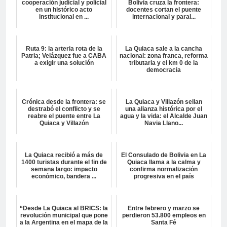
cooperación judicial y policial
Bolivia cruza la frontera:
en un histórico acto
docentes cortan el puente
institucional en ...
internacional y paral...
Ruta 9: la arteria rota de la
La Quiaca sale a la cancha
Patria; Velázquez fue a CABA
nacional: zona franca, reforma
a exigir una solución
tributaria y el km 0 de la
democracia
Crónica desde la frontera: se
La Quiaca y Villazón sellan
destrabó el conflicto y se
una alianza histórica por el
reabre el puente entre La
agua y la vida: el Alcalde Juan
Quiaca y Villazón
Navia Llano...
La Quiaca recibió a más de
El Consulado de Bolivia en La
1400 turistas durante el fin de
Quiaca llama a la calma y
semana largo: impacto
confirma normalización
económico, bandera ...
progresiva en el país
“Desde La Quiaca al BRICS: la
Entre febrero y marzo se
revolución municipal que pone
perdieron 53.800 empleos en
a la Argentina en el mapa de la
Santa Fé