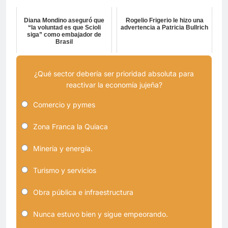
Diana Mondino aseguró que
Rogelio Frigerio le hizo una
“la voluntad es que Scioli
advertencia a Patricia Bullrich
siga” como embajador de
Brasil
¿Qué sector debería ser prioridad absoluta para
reactivar la economía jujeña?
Comercio y pymes
Zona Franca la Quiaca
Minería y energía.
Turismo y servicios
Obra pública e infraestructura
Nunca estuvo bien y sigue empeorando.