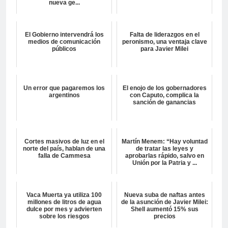
nueva ge...
El Gobierno intervendrá los
Falta de liderazgos en el
medios de comunicación
peronismo, una ventaja clave
públicos
para Javier Milei
Un error que pagaremos los
El enojo de los gobernadores
argentinos
con Caputo, complica la
sanción de ganancias
Cortes masivos de luz en el
Martín Menem: “Hay voluntad
norte del país, hablan de una
de tratar las leyes y
falla de Cammesa
aprobarlas rápido, salvo en
Unión por la Patria y ...
Vaca Muerta ya utiliza 100
Nueva suba de naftas antes
millones de litros de agua
de la asunción de Javier Milei:
dulce por mes y advierten
Shell aumentó 15% sus
sobre los riesgos
precios