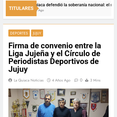
La Quiaca defendió la soberanía nacional: el municipio
TITULARES
3 Horas Ago
DEPORTES
JUJUY
Firma de convenio entre la
Liga Jujeña y el Círculo de
Periodistas Deportivos de
Jujuy
0
La Quiaca Noticias
4 Años Ago
3 Mins