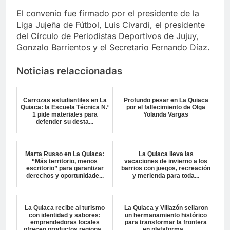
El convenio fue firmado por el presidente de la
Liga Jujeña de Fútbol, Luis Civardi, el presidente
del Círculo de Periodistas Deportivos de Jujuy,
Gonzalo Barrientos y el Secretario Fernando Díaz.
Noticias relaccionadas
Carrozas estudiantiles en La
Profundo pesar en La Quiaca
Quiaca: la Escuela Técnica N.º
por el fallecimiento de Olga
1 pide materiales para
Yolanda Vargas
defender su desta...
Marta Russo en La Quiaca:
La Quiaca lleva las
“Más territorio, menos
vacaciones de invierno a los
escritorio” para garantizar
barrios con juegos, recreación
derechos y oportunidade...
y merienda para toda...
La Quiaca recibe al turismo
La Quiaca y Villazón sellaron
con identidad y sabores:
un hermanamiento histórico
emprendedoras locales
para transformar la frontera
ofrecen productos regiona...
en plataforma ...