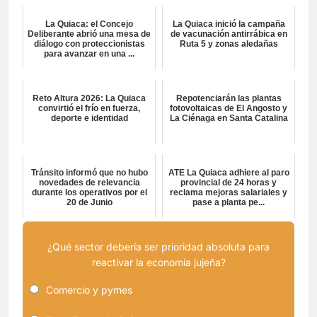
La Quiaca: el Concejo
La Quiaca inició la campaña
Deliberante abrió una mesa de
de vacunación antirrábica en
diálogo con proteccionistas
Ruta 5 y zonas aledañas
para avanzar en una ...
Reto Altura 2026: La Quiaca
Repotenciarán las plantas
convirtió el frío en fuerza,
fotovoltaicas de El Angosto y
deporte e identidad
La Ciénaga en Santa Catalina
Tránsito informó que no hubo
ATE La Quiaca adhiere al paro
novedades de relevancia
provincial de 24 horas y
durante los operativos por el
reclama mejoras salariales y
20 de Junio
pase a planta pe...
¿Qué sector debería ser prioridad absoluta para
reactivar la economía jujeña?
Comercio y pymes