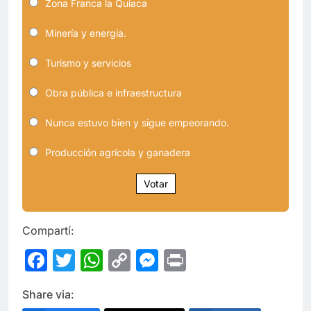
Zona Franca la Quiaca
Minería y energía.
Turismo y servicios
Obra pública e infraestructura
Nunca estuvo bien y sigue empeorando.
Producción agrícola y ganadera
Votar
Compartí:
Facebook
Twitter
WhatsApp
Copy
Messenger
Print
Link
Share via: