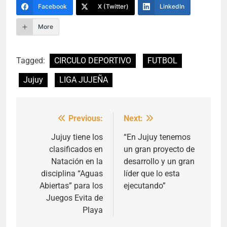
Facebook
X (Twitter)
LinkedIn
More
Tagged:
CIRCULO DEPORTIVO
FUTBOL
Jujuy
LIGA JUJEÑA
Previous:
Next:
Navegación
de
Jujuy tiene los
“En Jujuy tenemos
clasificados en
un gran proyecto de
entradas
Natación en la
desarrollo y un gran
disciplina “Aguas
líder que lo esta
Abiertas” para los
ejecutando”
Juegos Evita de
Playa