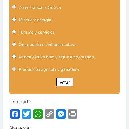
Zona Franca la Quiaca
Minería y energía.
Turismo y servicios
Obra pública e infraestructura
Nunca estuvo bien y sigue empeorando.
Producción agrícola y ganadera
Votar
Compartí:
Facebook
Twitter
WhatsApp
Copy
Messenger
Print
Link
Share via: