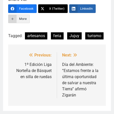
Facebook
X (Twitter)
LinkedIn
More
Tagged:
artesanos
feria
Jujuy
turismo
Previous:
Next:
Navegación
de
1º Edición Liga
Día del Ambiente:
Norteña de Básquet
“Estamos frente a la
entradas
en silla de ruedas
última oportunidad
de salvar a nuestra
Tierra” afirmó
Zigarán