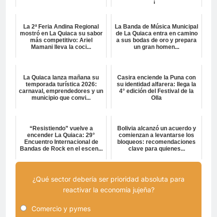
i...
La 2ª Feria Andina Regional
La Banda de Música Municipal
mostró en La Quiaca su sabor
de La Quiaca entra en camino
más competitivo: Ariel
a sus bodas de oro y prepara
Mamani lleva la coci...
un gran homen...
La Quiaca lanza mañana su
Casira enciende la Puna con
temporada turística 2026:
su identidad alfarera: llega la
carnaval, emprendedores y un
4° edición del Festival de la
municipio que convi...
Olla
“Resistiendo” vuelve a
Bolivia alcanzó un acuerdo y
encender La Quiaca: 29°
comienzan a levantarse los
Encuentro Internacional de
bloqueos: recomendaciones
Bandas de Rock en el escen...
clave para quienes...
¿Qué sector debería ser prioridad absoluta para
reactivar la economía jujeña?
Comercio y pymes