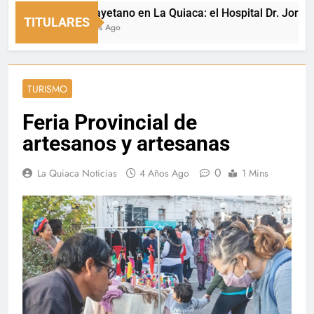
San Cayetano en La Quiaca: el Hospital Dr. Jorge Uro ce
TITULARES
2 Minutos Ago
TURISMO
Feria Provincial de
artesanos y artesanas
0
La Quiaca Noticias
4 Años Ago
1 Mins