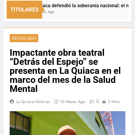
La Quiaca defendió la soberanía nacional: el municipio r
TITULARES
21 Minutos Ago
DESTACADO
Impactante obra teatral
“Detrás del Espejo” se
presenta en La Quiaca en el
marco del mes de la Salud
Mental
0
La Quiaca Noticias
10 Meses Ago
2 Mins