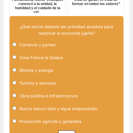
convocó a la unidad, la
formar en todos los valores”
humildad y el cuidado de la
vid...
¿Qué sector debería ser prioridad absoluta para
reactivar la economía jujeña?
Comercio y pymes
Zona Franca la Quiaca
Minería y energía.
Turismo y servicios
Obra pública e infraestructura
Nunca estuvo bien y sigue empeorando.
Producción agrícola y ganadera