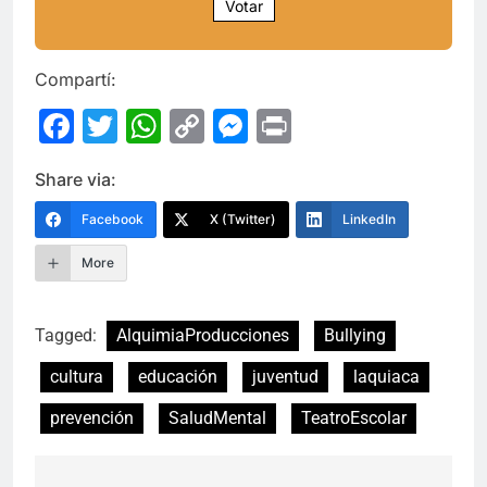
Votar
Compartí:
Facebook
Twitter
WhatsApp
Copy
Messenger
Print
Link
Share via:
Facebook
X (Twitter)
LinkedIn
More
Tagged:
AlquimiaProducciones
Bullying
cultura
educación
juventud
laquiaca
prevención
SaludMental
TeatroEscolar