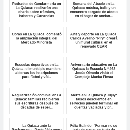
Retirados de Gendarmería en
Semana del Abuelo en La
La Quiaca: realizarán una
Quiaca: música, baile y un
charla sobre trámites,
encuentro cargado de afecto
haberes y Ganancias
en el hogar de ancian...
Obras en La Quiaca: comenzó
Arte y deporte en La Quiaca:
la ampliación integral del
Carlos Avelino “Piry” creará
Mercado Minorista
un mural cultural en el
renovado CEAR
Escuelas deportivas en La
Aniversario educativo en La
Quiaca: el municipio mantiene
Quiaca: la Escuela N.º 463
abiertas las inscripciones
Jesús Olmedo visitó el
para fútbol y vól...
Complejo Manka Fiesta
Regularización dominial en La
Alerta en La Quiaca y Jujuy:
Quiaca: familias recibieron
falsos descuentos en
sus escrituras después de
servicios pueden terminar en
décadas de esper...
cuentas vaciadas y pr...
La Quiaca ante la
Félix Galindo: “Formar no se
Pachamama: Dante Velazquez
trata de ganar, se trata de