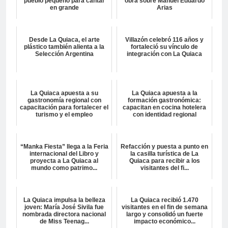
pueblo pequeño para cantar
obra sobre Manuel Eduardo
en grande
Arias
Desde La Quiaca, el arte
Villazón celebró 116 años y
plástico también alienta a la
fortaleció su vínculo de
Selección Argentina
integración con La Quiaca
La Quiaca apuesta a su
La Quiaca apuesta a la
gastronomía regional con
formación gastronómica:
capacitación para fortalecer el
capacitan en cocina hotelera
turismo y el empleo
con identidad regional
“Manka Fiesta” llega a la Feria
Refacción y puesta a punto en
internacional del Libro y
la casilla turística de La
proyecta a La Quiaca al
Quiaca para recibir a los
mundo como patrimo...
visitantes del fi...
La Quiaca impulsa la belleza
La Quiaca recibió 1.470
joven: María José Sivila fue
visitantes en el fin de semana
nombrada directora nacional
largo y consolidó un fuerte
de Miss Teenag...
impacto económico...