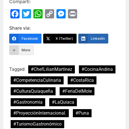
Compartí:
Facebook
Twitter
WhatsApp
Copy
Messenger
Print
Link
Share via:
Facebook
X (Twitter)
LinkedIn
More
Tagged:
#ChefLilianMartínez
#CocinaAndina
#CompetenciaCulinaria
#CostaRica
#CulturaQuiaqueña
#FeriaDelMole
#Gastronomía
#LaQuiaca
#ProyecciónInternacional.
#Puna
#TurismoGastronómico