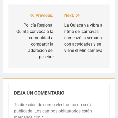
Previous:
Next:
Navegación
de
Policía Regional
La Quiaca ya vibra al
Quinta convoca a la
ritmo del carnaval:
entradas
comunidad a
comenzó la semana
compartir la
con actvidades y se
adoración del
viene el Minicarnaval
pesebre
DEJA UN COMENTARIO
Tu dirección de correo electrónico no será
publicada.
Los campos obligatorios están
marcados con
*