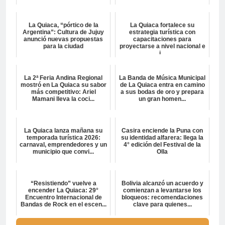
La Quiaca, “pórtico de la
La Quiaca fortalece su
Argentina”: Cultura de Jujuy
estrategia turística con
anunció nuevas propuestas
capacitaciones para
para la ciudad
proyectarse a nivel nacional e
i...
La 2ª Feria Andina Regional
La Banda de Música Municipal
mostró en La Quiaca su sabor
de La Quiaca entra en camino
más competitivo: Ariel
a sus bodas de oro y prepara
Mamani lleva la coci...
un gran homen...
La Quiaca lanza mañana su
Casira enciende la Puna con
temporada turística 2026:
su identidad alfarera: llega la
carnaval, emprendedores y un
4° edición del Festival de la
municipio que convi...
Olla
“Resistiendo” vuelve a
Bolivia alcanzó un acuerdo y
encender La Quiaca: 29°
comienzan a levantarse los
Encuentro Internacional de
bloqueos: recomendaciones
Bandas de Rock en el escen...
clave para quienes...