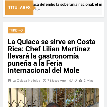
La Quiaca defendió la soberanía nacional: el municipio re
TITULARES
24 Horas Ago
TURISMO
La Quiaca se sirve en Costa
Rica: Chef Lilian Martínez
llevará la gastronomía
puneña a la Feria
Internacional del Mole
0
La Quiaca Noticias
7 Meses Ago
3 Mins