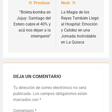
Previous:
Next:
Navegación
de
“Boleta-bomba en
La Magia de los
Jujuy: Santiago del
Reyes También Llegó
entradas
Estero cubre el 40% y
al Hospital: Emoción
acá nos dejan a la
y Calidez en una
intemperie”
Jornada Inolvidable
en La Quiaca
DEJA UN COMENTARIO
Tu dirección de correo electrónico no será
publicada.
Los campos obligatorios están
marcados con
*
Comentario
*