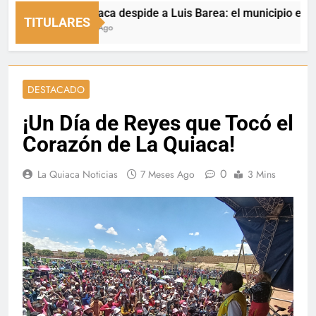
La Quiaca despide a Luis Barea: el municipio expresó su
TITULARES
2 Horas Ago
DESTACADO
¡Un Día de Reyes que Tocó el
Corazón de La Quiaca!
0
La Quiaca Noticias
7 Meses Ago
3 Mins