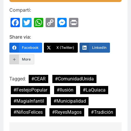
Compartí:
Facebook
Twitter
WhatsApp
Copy
Messenger
Print
Link
Share via:
Facebook
X (Twitter)
LinkedIn
More
Tagged:
#CEAR
#ComunidadUnida
#FestejoPopular
#Ilusión
#LaQuiaca
#MagiaInfantil
#Municipalidad
#NiñosFelices
#ReyesMagos
#Tradición