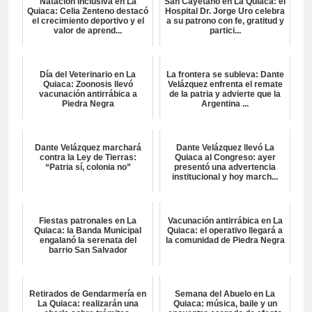
Natación inclusiva en La
San Cayetano en La Quiaca: el
Quiaca: Celia Zenteno destacó
Hospital Dr. Jorge Uro celebra
el crecimiento deportivo y el
a su patrono con fe, gratitud y
valor de aprend...
partici...
Día del Veterinario en La
La frontera se subleva: Dante
Quiaca: Zoonosis llevó
Velázquez enfrenta el remate
vacunación antirrábica a
de la patria y advierte que la
Piedra Negra
Argentina ...
Dante Velázquez marchará
Dante Velázquez llevó La
contra la Ley de Tierras:
Quiaca al Congreso: ayer
“Patria sí, colonia no”
presentó una advertencia
institucional y hoy march...
Fiestas patronales en La
Vacunación antirrábica en La
Quiaca: la Banda Municipal
Quiaca: el operativo llegará a
engalanó la serenata del
la comunidad de Piedra Negra
barrio San Salvador
Retirados de Gendarmería en
Semana del Abuelo en La
La Quiaca: realizarán una
Quiaca: música, baile y un