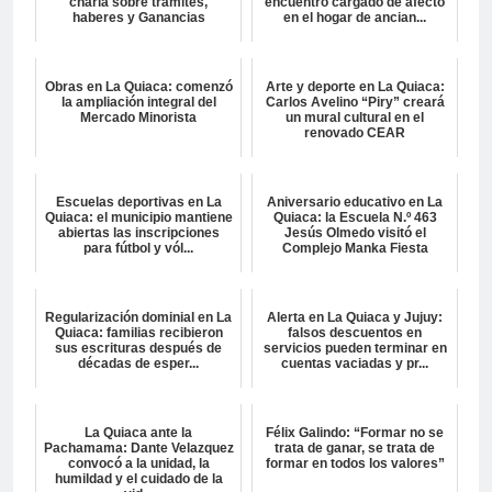
charla sobre trámites,
encuentro cargado de afecto
haberes y Ganancias
en el hogar de ancian...
Obras en La Quiaca: comenzó
Arte y deporte en La Quiaca:
la ampliación integral del
Carlos Avelino “Piry” creará
Mercado Minorista
un mural cultural en el
renovado CEAR
Escuelas deportivas en La
Aniversario educativo en La
Quiaca: el municipio mantiene
Quiaca: la Escuela N.º 463
abiertas las inscripciones
Jesús Olmedo visitó el
para fútbol y vól...
Complejo Manka Fiesta
Regularización dominial en La
Alerta en La Quiaca y Jujuy:
Quiaca: familias recibieron
falsos descuentos en
sus escrituras después de
servicios pueden terminar en
décadas de esper...
cuentas vaciadas y pr...
La Quiaca ante la
Félix Galindo: “Formar no se
Pachamama: Dante Velazquez
trata de ganar, se trata de
convocó a la unidad, la
formar en todos los valores”
humildad y el cuidado de la