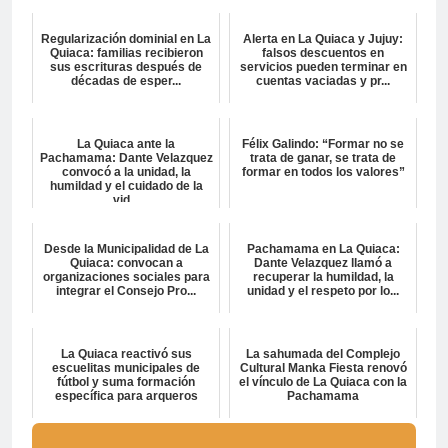
Regularización dominial en La
Alerta en La Quiaca y Jujuy:
Quiaca: familias recibieron
falsos descuentos en
sus escrituras después de
servicios pueden terminar en
décadas de esper...
cuentas vaciadas y pr...
La Quiaca ante la
Félix Galindo: “Formar no se
Pachamama: Dante Velazquez
trata de ganar, se trata de
convocó a la unidad, la
formar en todos los valores”
humildad y el cuidado de la
vid...
Desde la Municipalidad de La
Pachamama en La Quiaca:
Quiaca: convocan a
Dante Velazquez llamó a
organizaciones sociales para
recuperar la humildad, la
integrar el Consejo Pro...
unidad y el respeto por lo...
La Quiaca reactivó sus
La sahumada del Complejo
escuelitas municipales de
Cultural Manka Fiesta renovó
fútbol y suma formación
el vínculo de La Quiaca con la
específica para arqueros
Pachamama