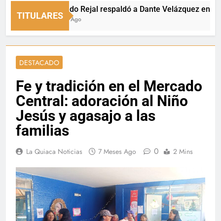
Fernando Rejal respaldó a Dante Velázquez en el Senad
TITULARES
14 Horas Ago
DESTACADO
Fe y tradición en el Mercado
Central: adoración al Niño
Jesús y agasajo a las
familias
0
La Quiaca Noticias
7 Meses Ago
2 Mins