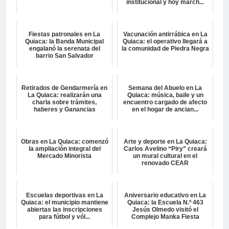
institucional y hoy march...
Fiestas patronales en La
Vacunación antirrábica en La
Quiaca: la Banda Municipal
Quiaca: el operativo llegará a
engalanó la serenata del
la comunidad de Piedra Negra
barrio San Salvador
Retirados de Gendarmería en
Semana del Abuelo en La
La Quiaca: realizarán una
Quiaca: música, baile y un
charla sobre trámites,
encuentro cargado de afecto
haberes y Ganancias
en el hogar de ancian...
Obras en La Quiaca: comenzó
Arte y deporte en La Quiaca:
la ampliación integral del
Carlos Avelino “Piry” creará
Mercado Minorista
un mural cultural en el
renovado CEAR
Escuelas deportivas en La
Aniversario educativo en La
Quiaca: el municipio mantiene
Quiaca: la Escuela N.º 463
abiertas las inscripciones
Jesús Olmedo visitó el
para fútbol y vól...
Complejo Manka Fiesta