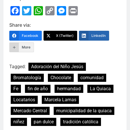
Facebook
Twitter
WhatsApp
Copy
Messenger
Print
Link
Share via:
Facebook
X (Twitter)
LinkedIn
More
Tagged:
Adoración del Niño Jesús
Bromatología
Chocolate
comunidad
Fe
fin de año
hermandad
La Quiaca
Locatarios
Marcela Lamas
Mercado Central
municipalidad de la quiaca
niñez
pan dulce
tradición católica