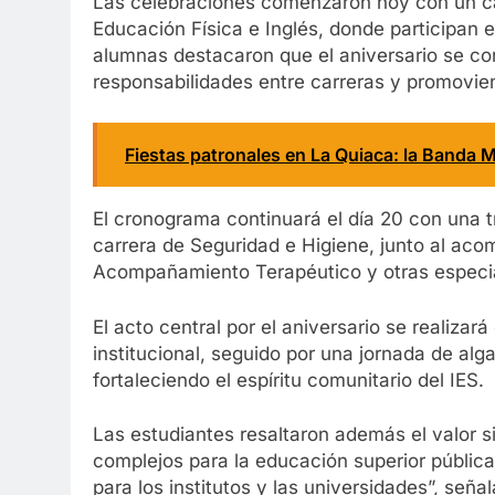
Las celebraciones comenzaron hoy con un ca
Educación Física e Inglés, donde participan e
alumnas destacaron que el aniversario se co
responsabilidades entre carreras y promovien
Fiestas patronales en La Quiaca: la Banda M
El cronograma continuará el día 20 con una t
carrera de Seguridad e Higiene, junto al ac
Acompañamiento Terapéutico y otras especi
El acto central por el aniversario se realizar
institucional, seguido por una jornada de al
fortaleciendo el espíritu comunitario del IES.
Las estudiantes resaltaron además el valor s
complejos para la educación superior pública
para los institutos y las universidades”, señ