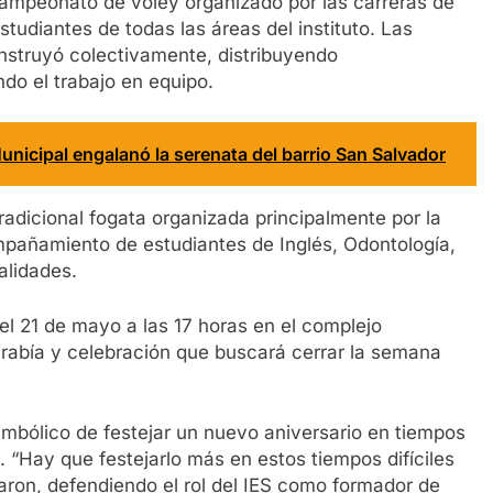
mpeonato de vóley organizado por las carreras de
studiantes de todas las áreas del instituto. Las
nstruyó colectivamente, distribuyendo
do el trabajo en equipo.
unicipal engalanó la serenata del barrio San Salvador
radicional fogata organizada principalmente por la
ompañamiento de estudiantes de Inglés, Odontología,
alidades.
á el 21 de mayo a las 17 horas en el complejo
garabía y celebración que buscará cerrar la semana
imbólico de festejar un nuevo aniversario en tiempos
. “Hay que festejarlo más en estos tiempos difíciles
alaron, defendiendo el rol del IES como formador de