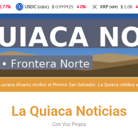
99925
0%
XRP
$ 1.08
3.87%
Solana
$ 77.1
(XRP)
(SOL)
Natación inclusiva en La Quiaca: Celia Zenteno destacó el crecimi
La Quiaca defendió la soberanía nacional: el municipio rechazó la
Luciana Álvarez recibió el Premio San Salvador: La Quiaca celebra 
Día del Niño en La Quiaca: el municipio prepara una gran celebrac
Natación inclusiva en La Quiaca: Celia Zenteno destacó el crecimi
La Quiaca Noticias
La Quiaca defendió la soberanía nacional: el municipio rechazó la
Con Voz Propia
Luciana Álvarez recibió el Premio San Salvador: La Quiaca celebra 