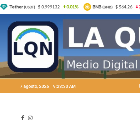
0.01%
BNB
$ 564.26
2.77%
USDC
$ 0.9
(BNB)
(USDC)
Skip
7 agosto, 2026
9:23:32 AM
to
content