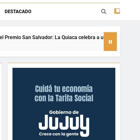
ión con juegos, espectáculos y regalos
DESTACADO
ento deportivo y el valor de aprender a
desenvolverse en el agua
iaca celebra a una referente nacional del taekwondo