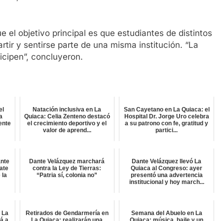
el objetivo principal es que estudiantes de distintos
tir y sentirse parte de una misma institución. “La
ticipen”, concluyeron.
el
Natación inclusiva en La
San Cayetano en La Quiaca: el
a
Quiaca: Celia Zenteno destacó
Hospital Dr. Jorge Uro celebra
ente
el crecimiento deportivo y el
a su patrono con fe, gratitud y
valor de aprend...
partici...
ante
Dante Velázquez marchará
Dante Velázquez llevó La
ate
contra la Ley de Tierras:
Quiaca al Congreso: ayer
 la
“Patria sí, colonia no”
presentó una advertencia
institucional y hoy march...
 La
Retirados de Gendarmería en
Semana del Abuelo en La
rá a
La Quiaca: realizarán una
Quiaca: música, baile y un