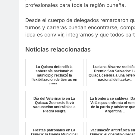
profesionales para toda la región puneña.
Desde el cuerpo de delegados remarcaron que 
turnos y carreras puedan encontrarse, compar
idea es convivir, integrarnos y que todos par
Noticias relaccionadas
La Quiaca defendió la
Luciana Álvarez recibió 
soberanía nacional: el
Premio San Salvador: L
municipio rechazó la
Quiaca celebra a una refer
flexibilización de tierras en
nacional del taekw...
zona...
Día del Veterinario en La
La frontera se subleva: D
Quiaca: Zoonosis llevó
Velázquez enfrenta el rem
vacunación antirrábica a
de la patria y advierte que
Piedra Negra
Argentina ...
Fiestas patronales en La
Vacunación antirrábica en
Quiaca: la Banda Municipal
Quiaca: el operativo llega