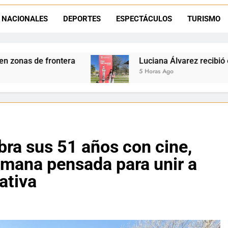
Día del Niño en La Quiaca: el municipio prepara una gran celebrac
NACIONALES
DEPORTES
ESPECTÁCULOS
TURISMO
Natación inclusiva en La Quiaca: Celia Zenteno destacó el crecimi
Luciana Álvarez recibió el Premio San Salvador: La Qu
5 Horas Ago
bra sus 51 años con cine,
emana pensada para unir a
ativa