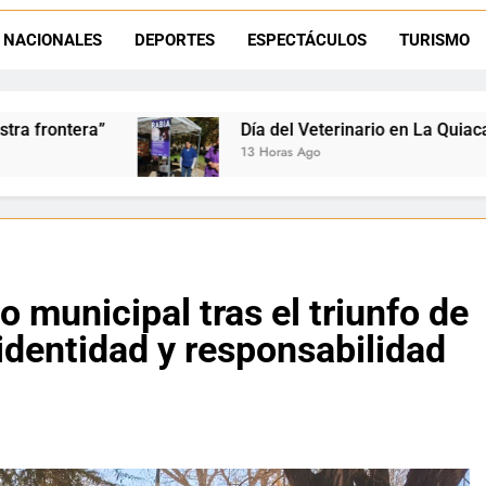
La frontera se subleva: Dante Velázquez enfrenta el remate de la p
NACIONALES
DEPORTES
ESPECTÁCULOS
TURISMO
Dante Velázquez marchará contra la 
Veterinario en La Quiaca: Zoonosis llevó vacunación antirrábic
Ago
 municipal tras el triunfo de
 identidad y responsabilidad