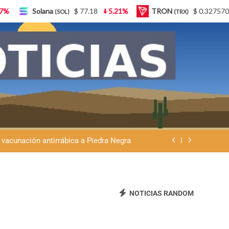
TRON
$ 0.327570
0.95%
Lido Staked Ether
(TRX)
(STETH
Ley de Tierras: “Patria sí, colonia no”
eremos que se venda nuestra frontera”
 vacunación antirrábica a Piedra Negra
atria y advierte que la Argentina no se
vende
Ley de Tierras: “Patria sí, colonia no”
eremos que se venda nuestra frontera”
NOTICIAS RANDOM
 vacunación antirrábica a Piedra Negra