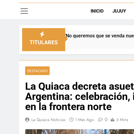
INICIO
JUJUY
emos que se venda nuestra frontera”
Día del 
13 Horas 
TITULARES
DESTACADO
La Quiaca decreta asueto
Argentina: celebración,
en la frontera norte
0
La Quiaca Noticias
1 Mes Ago
6 Mins