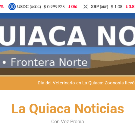
XRP
$ 1.08
3.87%
Solana
$ 77.18
5.21%
(XRP)
(SOL)
Dante Velázquez marchará contra la 
Fernando Rejal respaldó a Dante Velázquez en el Senado: “No qu
Día del Veterinario en La Quiaca: Zoonosis llevó
La frontera se subleva: Dante Velázquez enfrenta el remate de la p
Dante Velázquez marchará contra la 
La Quiaca Noticias
Fernando Rejal respaldó a Dante Velázquez en el Senado: “No qu
Con Voz Propia
Día del Veterinario en La Quiaca: Zoonosis llevó