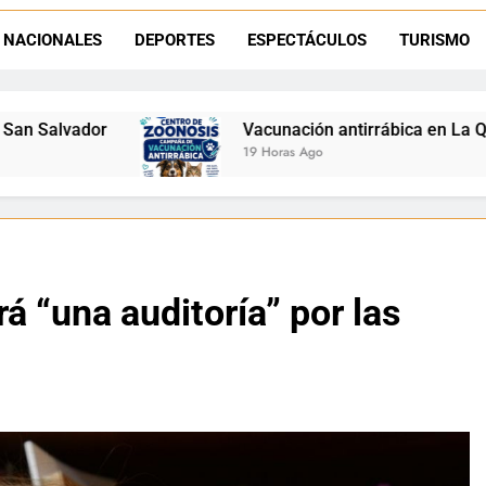
Retirados de Gendarmería en La Quiaca: realizarán una char
NACIONALES
DEPORTES
ESPECTÁCULOS
TURISMO
Semana del Abuelo en La Quiaca: música, baile y un encuentro car
Vacunación antirrábica en La Quiaca: el operativo llegar
19 Horas Ago
rá “una auditoría” por las