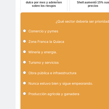
dulce por mes y advierten
Shell aumentó 15% su
sobre los riesgos
precios
¿Qué sector debería ser prioridad
Comercio y pymes
Zona Franca la Quiaca
Minería y energía.
Turismo y servicios
Obra pública e infraestructura
Nunca estuvo bien y sigue empeorando.
Producción agrícola y ganadera