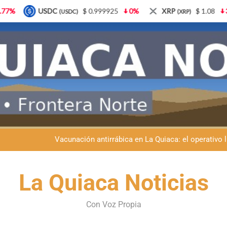
 0.999925
0%
XRP
$ 1.08
3.87%
Solana
$ 
(XRP)
(SOL)
Semana del Abuelo en La Quiaca: música, baile y un encuentro car
Fiestas patronales en La Quiaca: la Banda Municipal engala
Vacunación antirrábica en La Quiaca: el operativo 
Retirados de Gendarmería en La Quiaca: realizarán una char
Semana del Abuelo en La Quiaca: música, baile y un encuentro car
La Quiaca Noticias
Fiestas patronales en La Quiaca: la Banda Municipal engala
Con Voz Propia
Vacunación antirrábica en La Quiaca: el operativo 