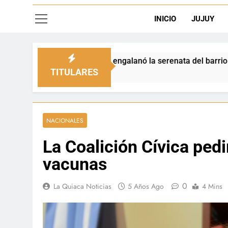
INICIO
JUJUY
ipal engalanó la serenata del barrio San Salvador
TITULARES
NACIONALES
La Coalición Cívica pedi
vacunas
0
La Quiaca Noticias
5 Años Ago
4 Mins