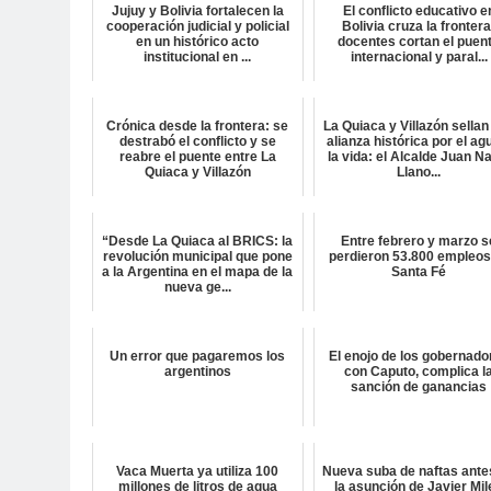
Jujuy y Bolivia fortalecen la
El conflicto educativo e
cooperación judicial y policial
Bolivia cruza la frontera
en un histórico acto
docentes cortan el puen
institucional en ...
internacional y paral...
Crónica desde la frontera: se
La Quiaca y Villazón sellan
destrabó el conflicto y se
alianza histórica por el ag
reabre el puente entre La
la vida: el Alcalde Juan N
Quiaca y Villazón
Llano...
“Desde La Quiaca al BRICS: la
Entre febrero y marzo s
revolución municipal que pone
perdieron 53.800 empleos
a la Argentina en el mapa de la
Santa Fé
nueva ge...
Un error que pagaremos los
El enojo de los gobernado
argentinos
con Caputo, complica l
sanción de ganancias
Vaca Muerta ya utiliza 100
Nueva suba de naftas ante
millones de litros de agua
la asunción de Javier Mil