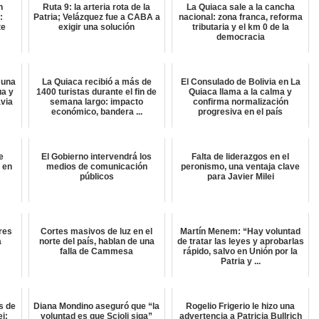
n
Ruta 9: la arteria rota de la
La Quiaca sale a la cancha
:
Patria; Velázquez fue a CABA a
nacional: zona franca, reforma
te
exigir una solución
tributaria y el km 0 de la
democracia
 una
La Quiaca recibió a más de
El Consulado de Bolivia en La
ua y
1400 turistas durante el fin de
Quiaca llama a la calma y
avia
semana largo: impacto
confirma normalización
económico, bandera ...
progresiva en el país
e
El Gobierno intervendrá los
Falta de liderazgos en el
 en
medios de comunicación
peronismo, una ventaja clave
públicos
para Javier Milei
res
Cortes masivos de luz en el
Martín Menem: “Hay voluntad
a
norte del país, hablan de una
de tratar las leyes y aprobarlas
falla de Cammesa
rápido, salvo en Unión por la
Patria y ...
s de
Diana Mondino aseguró que “la
Rogelio Frigerio le hizo una
ei:
voluntad es que Scioli siga”
advertencia a Patricia Bullrich