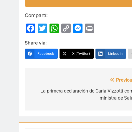
Compartí:
Facebook
Twitter
WhatsApp
Copy
Messenge
Print
Link
Share via:
Facebook
X (Twitter)
LinkedIn
Previou
Navegación
de
La primera declaración de Carla Vizzotti co
ministra de Sal
entradas