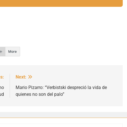
r
More
s:
Next:
mo
Mario Pizarro: “Verbistski despreció la vida de
ud
quienes no son del palo”