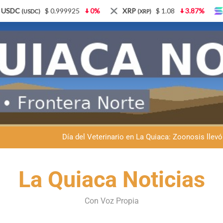
0%
XRP
$ 1.08
3.87%
Solana
$ 77.18
5
(XRP)
(SOL)
Dante Velázquez marchará contra la 
Fernando Rejal respaldó a Dante Velázquez en el Senado: “No qu
Día del Veterinario en La Quiaca: Zoonosis llevó
La frontera se subleva: Dante Velázquez enfrenta el remate de la p
Dante Velázquez marchará contra la 
La Quiaca Noticias
Fernando Rejal respaldó a Dante Velázquez en el Senado: “No qu
Con Voz Propia
Día del Veterinario en La Quiaca: Zoonosis llevó