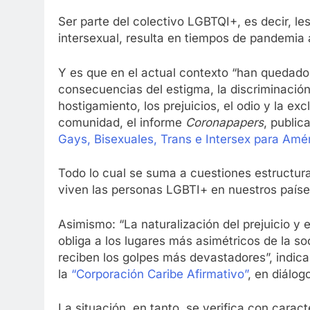
Ser parte del colectivo LGBTQI+, es decir, le
intersexual, resulta en tiempos de pandemia 
Y es que en el actual contexto “han quedado
consecuencias del estigma, la discriminación, 
hostigamiento, los prejuicios, el odio y la exc
comunidad, el informe
Coronapapers
, public
Gays, Bisexuales, Trans e Intersex para Amér
Todo lo cual se suma a cuestiones estructura
viven las personas LGBTI+ en nuestros paíse
Asimismo: “La naturalización del prejuicio y 
obliga a los lugares más asimétricos de la 
reciben los golpes más devastadores”, indica
la
“Corporación Caribe Afirmativo”
, en diálo
La situación, en tanto, se verifica con carac