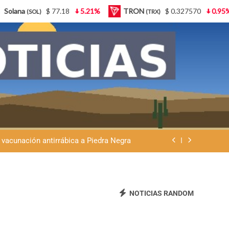
.21%
TRON
$ 0.327570
0.95%
Lido Staked Ether
(TRX)
Ley de Tierras: “Patria sí, colonia no”
eremos que se venda nuestra frontera”
 vacunación antirrábica a Piedra Negra
atria y advierte que la Argentina no se
vende
Ley de Tierras: “Patria sí, colonia no”
eremos que se venda nuestra frontera”
NOTICIAS RANDOM
 vacunación antirrábica a Piedra Negra