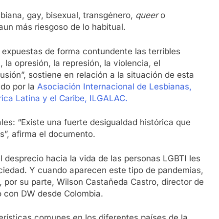
sbiana, gay, bisexual, transgénero,
queer
o
aun más riesgoso de lo habitual.
 expuestas de forma contundente las terribles
la opresión, la represión, la violencia, el
lusión”, sostiene en relación a la situación de esta
ado por la
Asociación Internacional de Lesbianas,
ica Latina y el Caribe, ILGALAC.
les: “Existe una fuerte desigualdad histórica que
s”, afirma el documento.
el desprecio hacia la vida de las personas LGBTI les
sociedad. Y cuando aparecen este tipo de pandemias,
, por su parte, Wilson Castañeda Castro, director de
go con DW desde Colombia.
terísticas comunes en los diferentes países de la