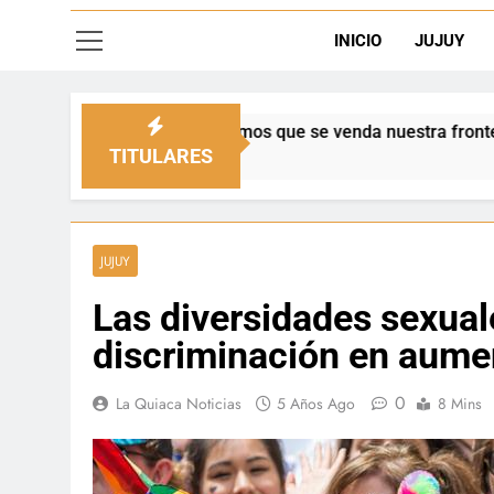
INICIO
JUJUY
queremos que se venda nuestra frontera”
Día 
12 H
TITULARES
JUJUY
Las diversidades sexual
discriminación en aume
0
La Quiaca Noticias
5 Años Ago
8 Mins