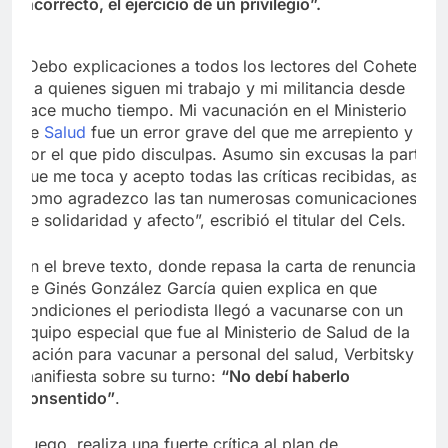
incorrecto, el ejercicio de un privilegio”.
“Debo explicaciones a todos los lectores del Cohete
y a quienes siguen mi trabajo y mi militancia desde
hace mucho tiempo.
Mi vacunación en el Ministerio
de
Salud
fue un error grave del que me arrepiento y
por el que pido disculpas.
Asumo sin excusas la parte
que me toca y acepto todas las críticas recibidas, así
como agradezco las tan numerosas comunicaciones
de solidaridad y afecto”, escribió el titular del Cels.
En el breve texto, donde repasa la carta de renuncia
de Ginés González García quien explica en que
condiciones el periodista llegó a vacunarse con un
equipo especial que fue al Ministerio de Salud de la
Nación para vacunar a personal del salud, Verbitsky
manifiesta sobre su turno:
“No debí haberlo
consentido”
.
Luego, realiza una fuerte crítica al plan de