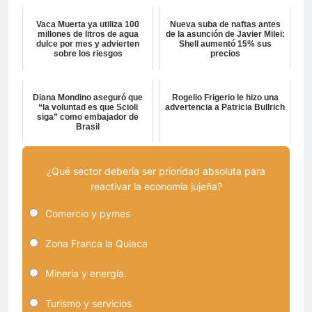
Vaca Muerta ya utiliza 100
Nueva suba de naftas antes
millones de litros de agua
de la asunción de Javier Milei:
dulce por mes y advierten
Shell aumentó 15% sus
sobre los riesgos
precios
Diana Mondino aseguró que
Rogelio Frigerio le hizo una
“la voluntad es que Scioli
advertencia a Patricia Bullrich
siga” como embajador de
Brasil
¿Qué sector debería ser prioridad absoluta para
reactivar la economía jujeña?
Comercio y pymes
Zona Franca la Quiaca
Minería y energía.
Turismo y servicios