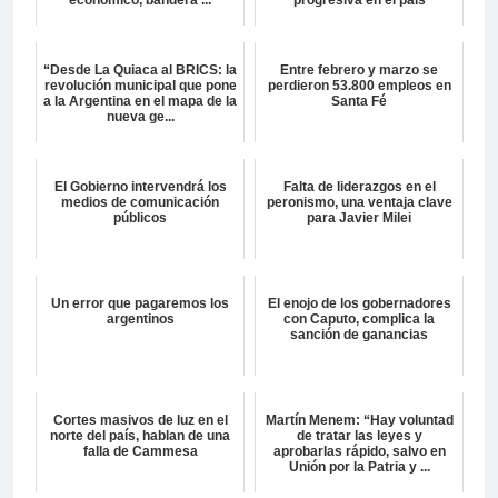
económico, bandera ...
progresiva en el país
“Desde La Quiaca al BRICS: la
Entre febrero y marzo se
revolución municipal que pone
perdieron 53.800 empleos en
a la Argentina en el mapa de la
Santa Fé
nueva ge...
El Gobierno intervendrá los
Falta de liderazgos en el
medios de comunicación
peronismo, una ventaja clave
públicos
para Javier Milei
Un error que pagaremos los
El enojo de los gobernadores
argentinos
con Caputo, complica la
sanción de ganancias
Cortes masivos de luz en el
Martín Menem: “Hay voluntad
norte del país, hablan de una
de tratar las leyes y
falla de Cammesa
aprobarlas rápido, salvo en
Unión por la Patria y ...