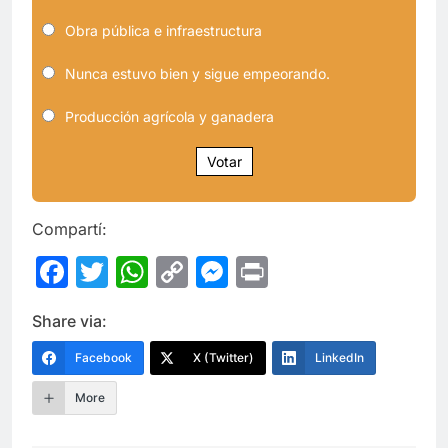
Obra pública e infraestructura
Nunca estuvo bien y sigue empeorando.
Producción agrícola y ganadera
Votar
Compartí:
Facebook
Twitter
WhatsApp
Copy
Messenger
Print
Link
Share via:
Facebook
X (Twitter)
LinkedIn
More