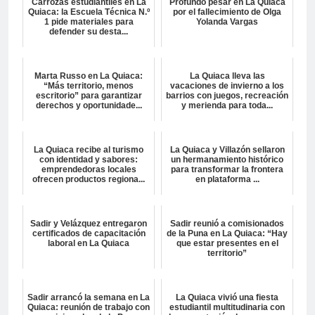
Carrozas estudiantiles en La
Profundo pesar en La Quiaca
Quiaca: la Escuela Técnica N.º
por el fallecimiento de Olga
1 pide materiales para
Yolanda Vargas
defender su desta...
Marta Russo en La Quiaca:
La Quiaca lleva las
“Más territorio, menos
vacaciones de invierno a los
escritorio” para garantizar
barrios con juegos, recreación
derechos y oportunidade...
y merienda para toda...
La Quiaca recibe al turismo
La Quiaca y Villazón sellaron
con identidad y sabores:
un hermanamiento histórico
emprendedoras locales
para transformar la frontera
ofrecen productos regiona...
en plataforma ...
Sadir y Velázquez entregaron
Sadir reunió a comisionados
certificados de capacitación
de la Puna en La Quiaca: “Hay
laboral en La Quiaca
que estar presentes en el
territorio”
Sadir arrancó la semana en La
La Quiaca vivió una fiesta
Quiaca: reunión de trabajo con
estudiantil multitudinaria con