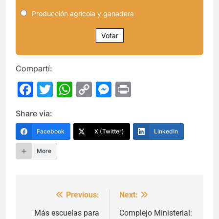
Producción agrícola y ganadera
Votar
Compartí:
Facebook
Twitter
WhatsApp
Copy
Messenger
Print
Link
Share via:
Facebook
X (Twitter)
LinkedIn
More
Previous:
Next:
Navegación
de
Más escuelas para
Complejo Ministerial: