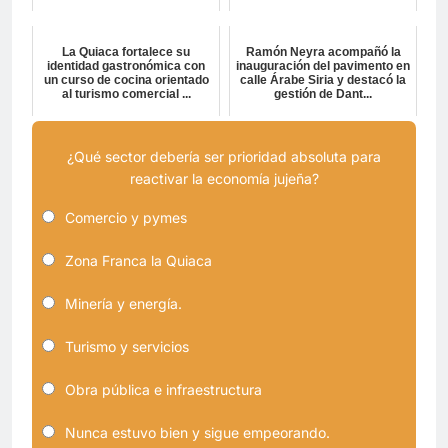
La Quiaca fortalece su
Ramón Neyra acompañó la
identidad gastronómica con
inauguración del pavimento en
un curso de cocina orientado
calle Árabe Siria y destacó la
al turismo comercial ...
gestión de Dant...
¿Qué sector debería ser prioridad absoluta para
reactivar la economía jujeña?
Comercio y pymes
Zona Franca la Quiaca
Minería y energía.
Turismo y servicios
Obra pública e infraestructura
Nunca estuvo bien y sigue empeorando.