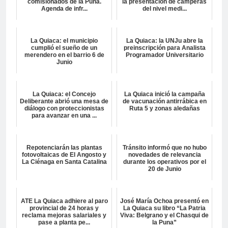
comisionados de la Puna.
la presentación de camperas
Agenda de infr...
del nivel medi...
La Quiaca: el municipio
La Quiaca: la UNJu abre la
cumplió el sueño de un
preinscripción para Analista
merendero en el barrio 6 de
Programador Universitario
Junio
La Quiaca: el Concejo
La Quiaca inició la campaña
Deliberante abrió una mesa de
de vacunación antirrábica en
diálogo con proteccionistas
Ruta 5 y zonas aledañas
para avanzar en una ...
Repotenciarán las plantas
Tránsito informó que no hubo
fotovoltaicas de El Angosto y
novedades de relevancia
La Ciénaga en Santa Catalina
durante los operativos por el
20 de Junio
ATE La Quiaca adhiere al paro
José María Ochoa presentó en
provincial de 24 horas y
La Quiaca su libro “La Patria
reclama mejoras salariales y
Viva: Belgrano y el Chasqui de
pase a planta pe...
la Puna”