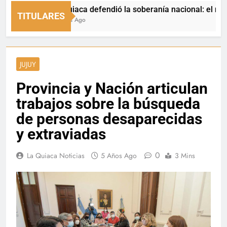
La Quiaca defendió la soberanía nacional: el municipio
TITULARES
9 Horas Ago
JUJUY
Provincia y Nación articulan
trabajos sobre la búsqueda
de personas desaparecidas
y extraviadas
0
La Quiaca Noticias
5 Años Ago
3 Mins