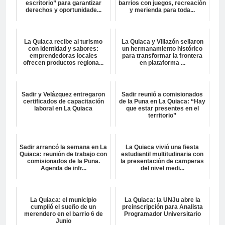
escritorio” para garantizar
barrios con juegos, recreación
derechos y oportunidade...
y merienda para toda...
La Quiaca recibe al turismo
La Quiaca y Villazón sellaron
con identidad y sabores:
un hermanamiento histórico
emprendedoras locales
para transformar la frontera
ofrecen productos regiona...
en plataforma ...
Sadir y Velázquez entregaron
Sadir reunió a comisionados
certificados de capacitación
de la Puna en La Quiaca: “Hay
laboral en La Quiaca
que estar presentes en el
territorio”
Sadir arrancó la semana en La
La Quiaca vivió una fiesta
Quiaca: reunión de trabajo con
estudiantil multitudinaria con
comisionados de la Puna.
la presentación de camperas
Agenda de infr...
del nivel medi...
La Quiaca: el municipio
La Quiaca: la UNJu abre la
cumplió el sueño de un
preinscripción para Analista
merendero en el barrio 6 de
Programador Universitario
Junio