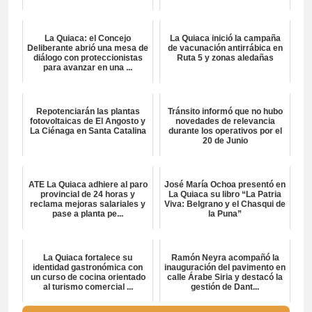
La Quiaca: el Concejo
La Quiaca inició la campaña
Deliberante abrió una mesa de
de vacunación antirrábica en
diálogo con proteccionistas
Ruta 5 y zonas aledañas
para avanzar en una ...
Repotenciarán las plantas
Tránsito informó que no hubo
fotovoltaicas de El Angosto y
novedades de relevancia
La Ciénaga en Santa Catalina
durante los operativos por el
20 de Junio
ATE La Quiaca adhiere al paro
José María Ochoa presentó en
provincial de 24 horas y
La Quiaca su libro “La Patria
reclama mejoras salariales y
Viva: Belgrano y el Chasqui de
pase a planta pe...
la Puna”
La Quiaca fortalece su
Ramón Neyra acompañó la
identidad gastronómica con
inauguración del pavimento en
un curso de cocina orientado
calle Árabe Siria y destacó la
al turismo comercial ...
gestión de Dant...