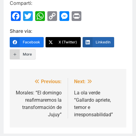
Compartí:
Facebook
Twitter
WhatsApp
Copy
Messenger
Print
Link
Share via:
Facebook
X (Twitter)
LinkedIn
More
Previous:
Next:
Navegación
de
Morales: “El domingo
La ola verde
reafirmaremos la
“Gallardo apriete,
entradas
transformación de
temor e
Jujuy”
irresponsabilidad”