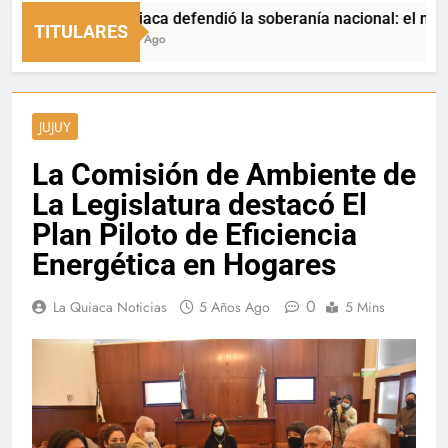
La Quiaca defendió la soberanía nacional: el municipio 
TITULARES
4 Horas Ago
JUJUY
La Comisión de Ambiente de
La Legislatura destacó El
Plan Piloto de Eficiencia
Energética en Hogares
0
La Quiaca Noticias
5 Años Ago
5 Mins