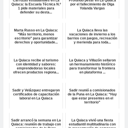
Carrozas estudiantiles en La
Profundo pesar en La Quiaca
Quiaca: la Escuela Técnica N.º
por el fallecimiento de Olga
1 pide materiales para
Yolanda Vargas
defender su desta...
Marta Russo en La Quiaca:
La Quiaca lleva las
“Más territorio, menos
vacaciones de invierno a los
escritorio” para garantizar
barrios con juegos, recreación
derechos y oportunidade...
y merienda para toda...
La Quiaca recibe al turismo
La Quiaca y Villazón sellaron
con identidad y sabores:
un hermanamiento histórico
emprendedoras locales
para transformar la frontera
ofrecen productos regiona...
en plataforma ...
Sadir y Velázquez entregaron
Sadir reunió a comisionados
certificados de capacitación
de la Puna en La Quiaca: “Hay
laboral en La Quiaca
que estar presentes en el
territorio”
Sadir arrancó la semana en La
La Quiaca vivió una fiesta
Quiaca: reunión de trabajo con
estudiantil multitudinaria con