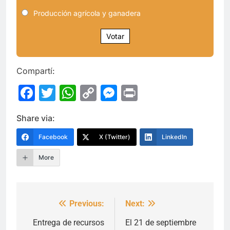
Producción agrícola y ganadera
Votar
Compartí:
Facebook
Twitter
WhatsApp
Copy
Messenger
Print
Link
Share via:
Facebook
X (Twitter)
LinkedIn
More
Previous:
Next:
Navegación
de
Entrega de recursos
El 21 de septiembre