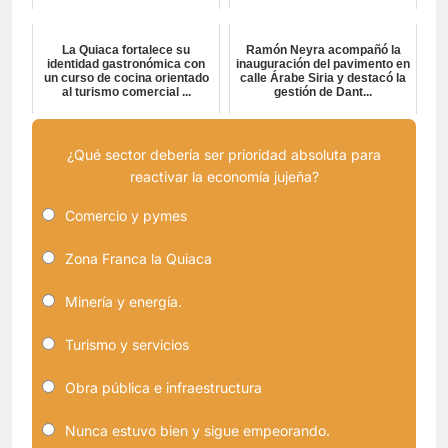
La Quiaca fortalece su
Ramón Neyra acompañó la
identidad gastronómica con
inauguración del pavimento en
un curso de cocina orientado
calle Árabe Siria y destacó la
al turismo comercial ...
gestión de Dant...
¿Qué sector debería ser prioridad absoluta para
reactivar la economía jujeña?
Comercio y pymes
Zona Franca la Quiaca
Minería y energía.
Turismo y servicios
Obra pública e infraestructura
Nunca estuvo bien y sigue empeorando.