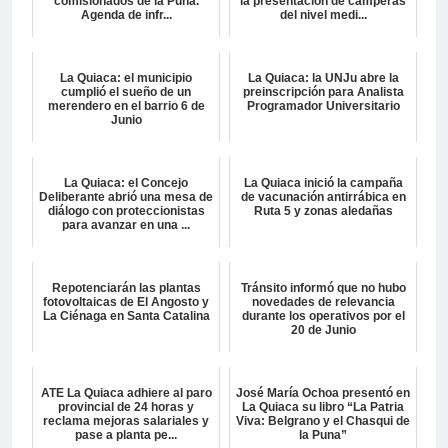
comisionados de la Puna.
la presentación de camperas
Agenda de infr...
del nivel medi...
La Quiaca: el municipio
La Quiaca: la UNJu abre la
cumplió el sueño de un
preinscripción para Analista
merendero en el barrio 6 de
Programador Universitario
Junio
La Quiaca: el Concejo
La Quiaca inició la campaña
Deliberante abrió una mesa de
de vacunación antirrábica en
diálogo con proteccionistas
Ruta 5 y zonas aledañas
para avanzar en una ...
Repotenciarán las plantas
Tránsito informó que no hubo
fotovoltaicas de El Angosto y
novedades de relevancia
La Ciénaga en Santa Catalina
durante los operativos por el
20 de Junio
ATE La Quiaca adhiere al paro
José María Ochoa presentó en
provincial de 24 horas y
La Quiaca su libro “La Patria
reclama mejoras salariales y
Viva: Belgrano y el Chasqui de
pase a planta pe...
la Puna”